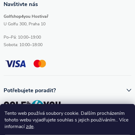
Navštivte nás
Golfshop4you Hostivař
U Golfu 300, Praha 10
Po–Pá: 10:00–19:00
Sobota: 10:00–18:00
Potřebujete poradit?
Tento web používá soubory cookie. Dalším procházením
tohoto webu vyjadřujete souhlas s jejich používáním.. Více
Ozve se vám skutečný člověk, který golfovému vybavení rozumí.
informací
zde
.