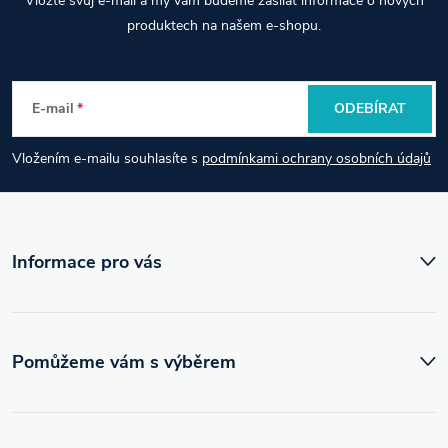
Vložte svůj e-mail a my vám budeme zasílat informace o nových
á
produktech na našem e-shopu.
p
E-mail
ODEBÍRAT
a
Vložením e-mailu souhlasíte s
podmínkami ochrany osobních údajů
t
í
Informace pro vás
Pomůžeme vám s výběrem