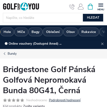
Přejít
NÁKUPNÍ
KOŠÍK
na
obsah
HLEDAT
Hole
Míče
Bagy
Oblečení
Obuv
Rukavice
Vo
→
🟢 Online vouchery (Dostupné ihned)
Bundy
Bridgestone Golf Pánská
Golfová Nepromokavá
Bunda 80G41, Černá
Neohodnoceno
Podrobnosti hodnocení
Kód produktu:
Zvolte variantu