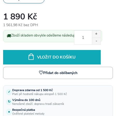
1 890 Kč
1 561,98 Kč bez DPH
Měrná
🚚
Zboží skladem obvykle odešleme následující pracovní den.
cena:
VLOŽIT DO KOŠÍKU
♡
Přidat do oblíbených
Doprava zdarma od 1 500 Kč
✓
Platí při hodnotě nákupu alespoň 1 500 Kč
Výměna do 100 dnů
↻
Nenošené zboží; dopravu hradí zákazník
Bezpečná platba
●
Ověřené platební metody