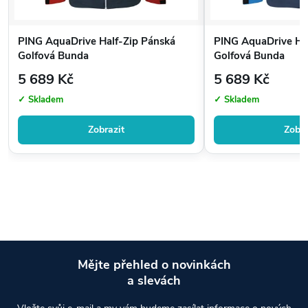
PING AquaDrive Half-Zip Pánská
PING AquaDrive Ha
Golfová Bunda
Golfová Bunda
5 689 Kč
5 689 Kč
✓ Skladem
✓ Skladem
Zobrazit
Zobra
Mějte přehled o novinkách
a slevách
Z