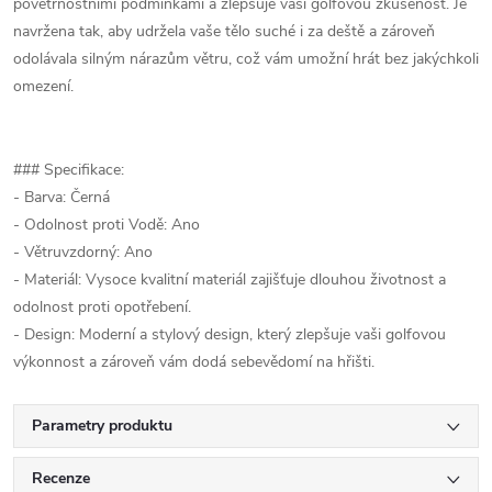
povětrnostními podmínkami a zlepšuje vaši golfovou zkušenost. Je
navržena tak, aby udržela vaše tělo suché i za deště a zároveň
odolávala silným nárazům větru, což vám umožní hrát bez jakýchkoli
omezení.
### Specifikace:
- Barva: Černá
- Odolnost proti Vodě: Ano
- Větruvzdorný: Ano
- Materiál: Vysoce kvalitní materiál zajišťuje dlouhou životnost a
odolnost proti opotřebení.
- Design: Moderní a stylový design, který zlepšuje vaši golfovou
výkonnost a zároveň vám dodá sebevědomí na hřišti.
Parametry produktu
Recenze