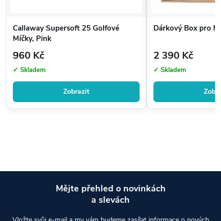
Callaway Supersoft 25 Golfové
Dárkový Box pro Mu
Míčky, Pink
960 Kč
2 390 Kč
✓ Skladem
✓ Skladem
Zobrazit
Zobra
Mějte přehled o novinkách
a slevách
Z
Vložte svůj e-mail a my vám budeme zasílat informace o nových