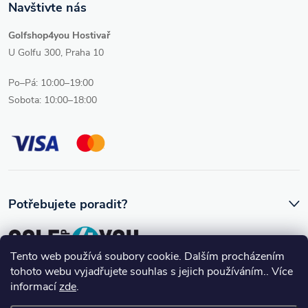
Navštivte nás
Golfshop4you Hostivař
U Golfu 300, Praha 10
Po–Pá: 10:00–19:00
Sobota: 10:00–18:00
Potřebujete poradit?
Tento web používá soubory cookie. Dalším procházením
tohoto webu vyjadřujete souhlas s jejich používáním.. Více
Ozve se vám skutečný člověk, který golfovému vybavení rozumí.
informací
zde
.