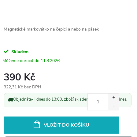
Magnetické markovátko na čepici a nebo na pásek
Skladem
11.8.2026
390 Kč
322,31 Kč bez DPH
Měrná
🚚
Objednáte-li dnes do 13:00, zboží skladem odešleme ještě dnes.
cena:
VLOŽIT DO KOŠÍKU