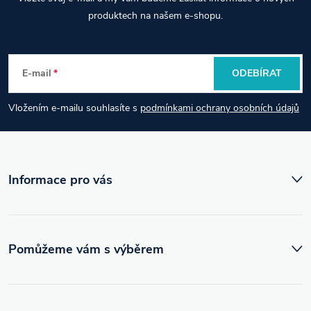
á
produktech na našem e-shopu.
p
E-mail
ODEBÍRAT
a
Vložením e-mailu souhlasíte s
podmínkami ochrany osobních údajů
t
í
Informace pro vás
Pomůžeme vám s výběrem