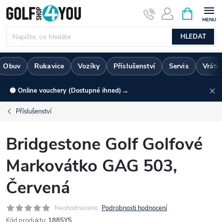
Přejít
NÁKUPNÍ
KOŠÍK
na
obsah
HLEDAT
Obuv
Rukavice
Vozíky
Příslušenství
Servis
Vráti
→
🟢 Online vouchery (Dostupné ihned)
Příslušenství
Bridgestone Golf Golfové
Markovátko GAG 503,
Červená
Neohodnoceno
Podrobnosti hodnocení
Kód produktu:
1885Y5