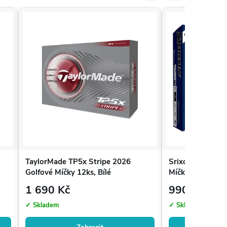
TaylorMade TP5x Stripe 2026
Srixon Q-Star T
Golfové Míčky 12ks, Bílé
Míčky 12ks, Bílá
1 690 Kč
990 Kč
✓ Skladem
✓ Skladem