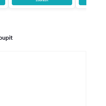
Zobrazit
Zo
oupit