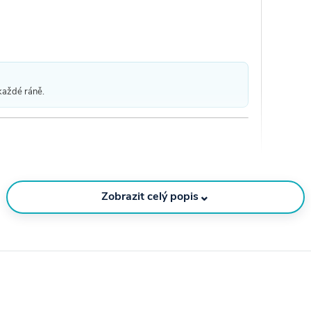
 každé ráně.
⌄
Zobrazit celý popis