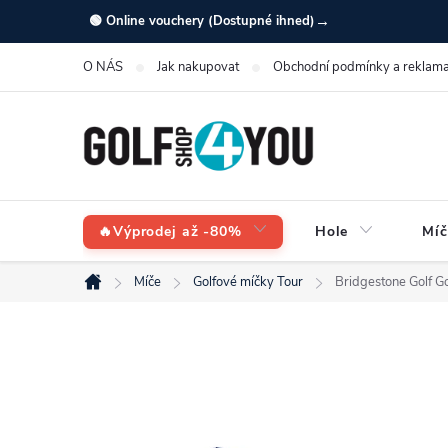
Přejít
→
🟢 Online vouchery (Dostupné ihned)
na
O NÁS
Jak nakupovat
Obchodní podmínky a reklama
obsah
🔥Výprodej až -80%
Hole
Míč
Míče
Golfové míčky Tour
Bridgestone Golf G
Domů