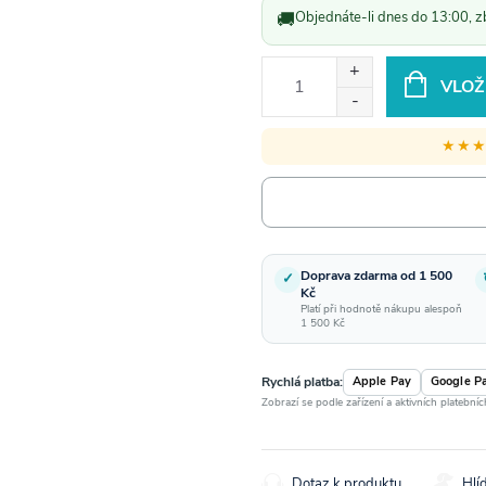
🚚
Objednáte-li dnes do 13:00, z
VLOŽ
★★
Doprava zdarma od 1 500
✓
Kč
Platí při hodnotě nákupu alespoň
1 500 Kč
Rychlá platba:
Apple Pay
Google P
Zobrazí se podle zařízení a aktivních platební
Dotaz k produktu
Hlí