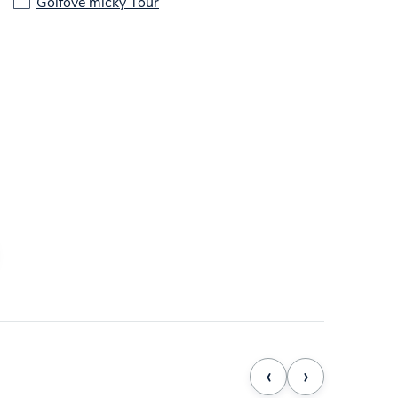
Golfové míčky Tour
‹
›