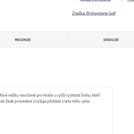
Značka:
Bridgestone Golf
RECENZE
DISKUZE
ové míčky navržené pro hráče s vyšší rychlostí švihu, kteří
lné žluté provedení zvyšuje přehled o letu míče i jeho