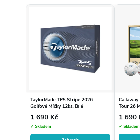
Vrácení a výměna zboží
Potřebujete poradit s výběrem míčků?
+420 720 029 634
TaylorMade TP5 Stripe 2026
Callaway
Golfové Míčky 12ks, Bílé
Tour 26 M
12ks, Bílé
1 690 Kč
1 690 
✓ Skladem
✓ Skladem