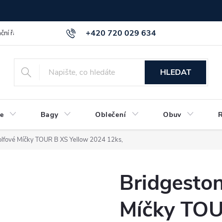
+420 720 029 634
ční řád
GDPR info a směrnice
Kontakt
HLEDAT
e
Bagy
Oblečení
Obuv
olfové Míčky TOUR B XS Yellow 2024 12ks,
Bridgeston
Míčky TOU