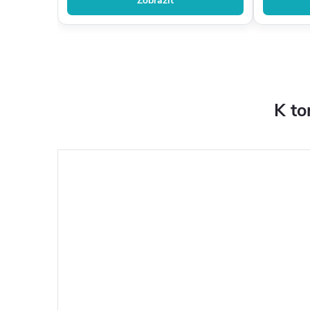
Zobrazit
K to