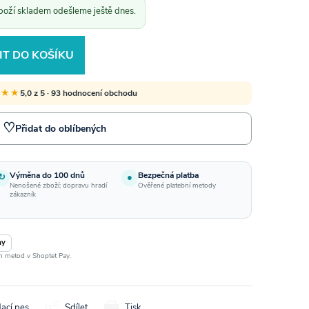
boží skladem odešleme ještě dnes.
IT DO KOŠÍKU
★★★
5,0 z 5 · 93 hodnocení obchodu
♡
Přidat do oblíbených
Výměna do 100 dnů
Bezpečná platba
↻
●
Nenošené zboží; dopravu hradí
Ověřené platební metody
zákazník
ay
ch metod v Shoptet Pay.
dací pes
Sdílet
Tisk