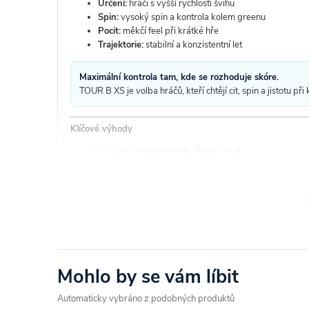
Určení:
hráči s vyšší rychlostí švihu
Spin:
vysoký spin a kontrola kolem greenu
Pocit:
měkčí feel při krátké hře
Trajektorie:
stabilní a konzistentní let
Maximální kontrola tam, kde se rozhoduje skóre.
TOUR B XS je volba hráčů, kteří chtějí cit, spin a jistotu při
Klíčové výhody
Výrazná viditelnost díky žluté barvě
Vysoký spin pro kontrolu krátké hry
Měkký pocit při úderech kolem greenu
Stabilní a konzistentní let
Nakupujte s jistotou u Golfshop4you.cz
Rychlé doručení a osobní přístup
Mohlo by se vám líbit
Snadná výměna nebo vrácení zboží
Ověřený specializovaný golfový prodejce
Automaticky vybráno z podobných produktů