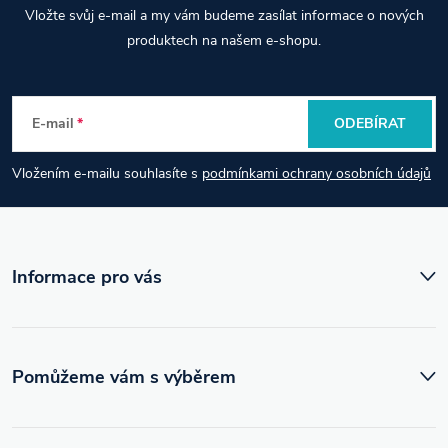
Z
Vložte svůj e-mail a my vám budeme zasílat informace o nových
á
produktech na našem e-shopu.
p
E-mail
ODEBÍRAT
a
Vložením e-mailu souhlasíte s
podmínkami ochrany osobních údajů
t
í
Informace pro vás
Pomůžeme vám s výběrem