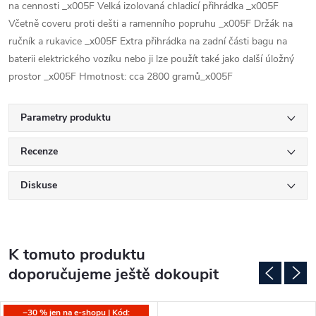
na cennosti _x005F Velká izolovaná chladicí přihrádka _x005F
Včetně coveru proti dešti a ramenního popruhu _x005F Držák na
ručník a rukavice _x005F Extra přihrádka na zadní části bagu na
baterii elektrického vozíku nebo ji lze použít také jako další úložný
prostor _x005F Hmotnost: cca 2800 gramů_x005F
Parametry produktu
Recenze
Diskuse
K tomuto produktu
doporučujeme ještě dokoupit
−30 % jen na e-shopu | Kód: