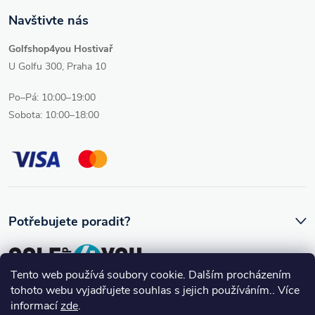
Navštivte nás
Golfshop4you Hostivař
U Golfu 300, Praha 10
Po–Pá: 10:00–19:00
Sobota: 10:00–18:00
Potřebujete poradit?
Tento web používá soubory cookie. Dalším procházením
tohoto webu vyjadřujete souhlas s jejich používáním.. Více
Ozve se vám skutečný člověk, který golfovému vybavení rozumí.
informací
zde
.