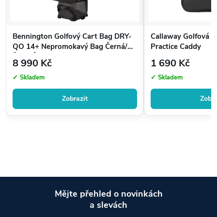
Bennington Golfový Cart Bag DRY-
Callaway Golfová T
QO 14+ Nepromokavý Bag Černá/
Practice Caddy
Šedá/Červená
8 990 Kč
1 690 Kč
✓ Skladem
✓ Skladem
Zobrazit
Zobra
Mějte přehled o novinkách
a slevách