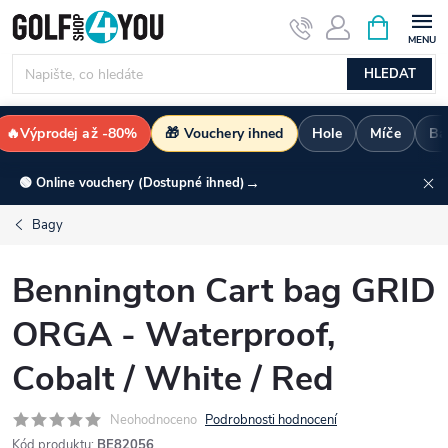
Přejít
NÁKUPNÍ
KOŠÍK
na
obsah
HLEDAT
🔥Výprodej až -80%
🎁 Vouchery ihned
Hole
Míče
Ba
→
🟢 Online vouchery (Dostupné ihned)
Bagy
Bennington Cart bag GRID
ORGA - Waterproof,
Cobalt / White / Red
Neohodnoceno
Podrobnosti hodnocení
Kód produktu:
BE82056