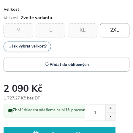
Velikost
Velikost:
Zvolte variantu
M
L
XL
2XL
↔
Jak vybrat velikost?
♡
Přidat do oblíbených
2 090 Kč
1 727,27 Kč bez DPH
Měrná
🚚
Zboží skladem odešleme nejbližší pracovní den.
cena: