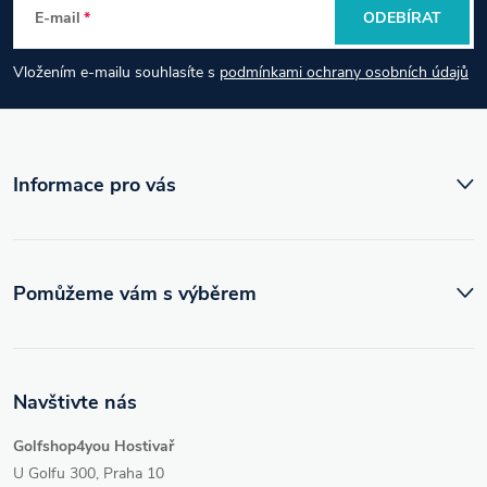
E-mail
ODEBÍRAT
a
Vložením e-mailu souhlasíte s
podmínkami ochrany osobních údajů
t
í
Informace pro vás
Pomůžeme vám s výběrem
Navštivte nás
Golfshop4you Hostivař
U Golfu 300, Praha 10