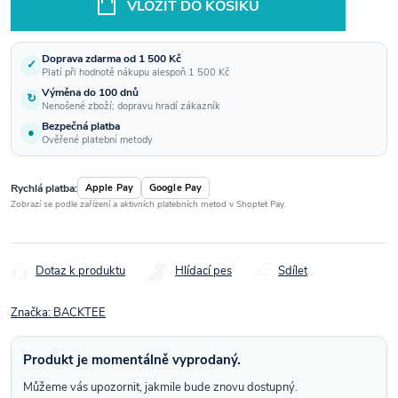
VLOŽIT DO KOŠÍKU
Doprava zdarma od 1 500 Kč
✓
Platí při hodnotě nákupu alespoň 1 500 Kč
Výměna do 100 dnů
↻
Nenošené zboží; dopravu hradí zákazník
Bezpečná platba
●
Ověřené platební metody
Rychlá platba:
Apple Pay
Google Pay
Zobrazí se podle zařízení a aktivních platebních metod v Shoptet Pay.
Dotaz k produktu
Hlídací pes
Sdílet
Značka:
BACKTEE
Produkt je momentálně vyprodaný.
Můžeme vás upozornit, jakmile bude znovu dostupný.