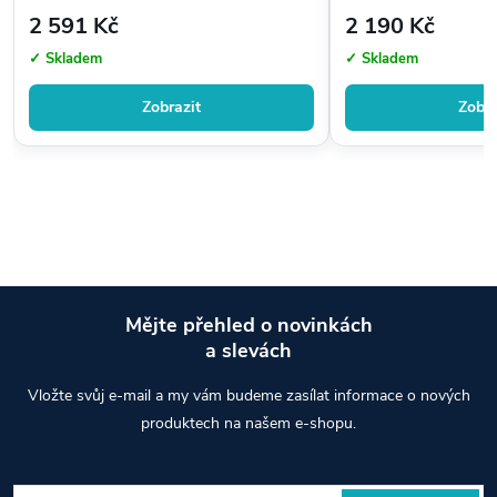
2 591 Kč
2 190 Kč
✓ Skladem
✓ Skladem
Zobrazit
Zobra
Mějte přehled o novinkách
a slevách
Z
Vložte svůj e-mail a my vám budeme zasílat informace o nových
á
produktech na našem e-shopu.
p