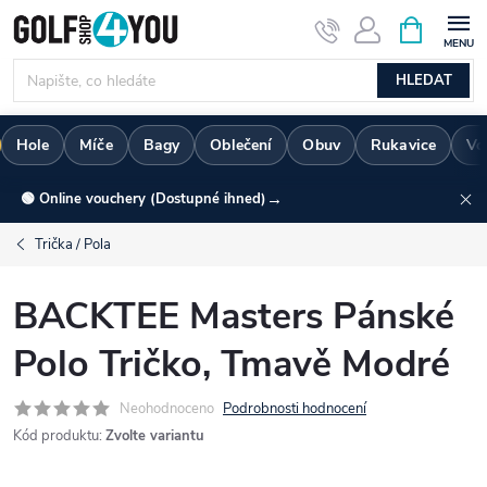
Přejít
NÁKUPNÍ
KOŠÍK
na
obsah
HLEDAT
Hole
Míče
Bagy
Oblečení
Obuv
Rukavice
Vo
→
🟢 Online vouchery (Dostupné ihned)
Trička / Pola
BACKTEE Masters Pánské
Polo Tričko, Tmavě Modré
Neohodnoceno
Podrobnosti hodnocení
Kód produktu:
Zvolte variantu