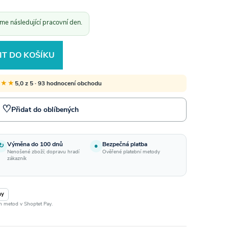
e následující pracovní den.
IT DO KOŠÍKU
★★★
5,0 z 5 · 93 hodnocení obchodu
♡
Přidat do oblíbených
Výměna do 100 dnů
Bezpečná platba
↻
●
Nenošené zboží; dopravu hradí
Ověřené platební metody
zákazník
ay
ch metod v Shoptet Pay.