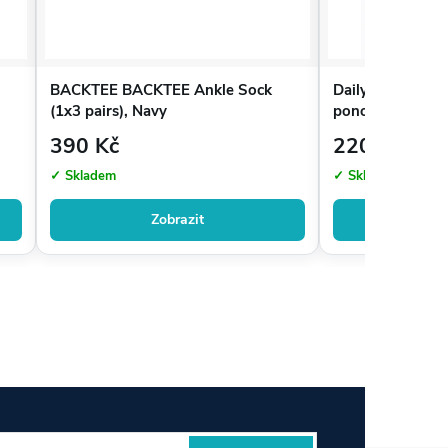
BACKTEE BACKTEE Ankle Sock
Daily Sports Dá
(1x3 pairs), Navy
ponožky Heart, 
390 Kč
220 Kč
✓ Skladem
✓ Skladem
Zobrazit
Zo