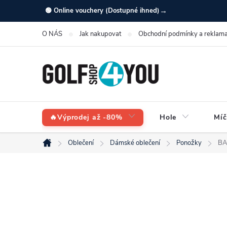
Přejít
→
🟢 Online vouchery (Dostupné ihned)
na
O NÁS
Jak nakupovat
Obchodní podmínky a reklama
obsah
🔥Výprodej až -80%
Hole
Míč
Oblečení
Dámské oblečení
Ponožky
BA
Domů