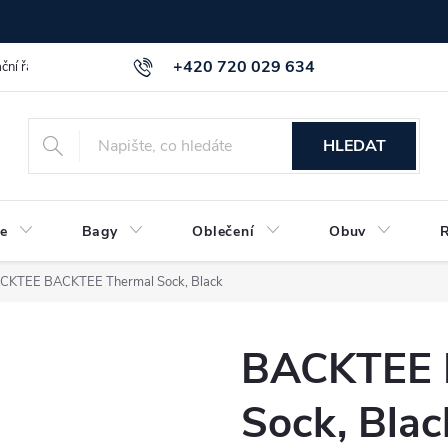
+420 720 029 634
ční řád
GDPR info a směrnice
Kontakt
HLEDAT
e
Bagy
Oblečení
Obuv
CKTEE BACKTEE Thermal Sock, Black
BACKTEE 
Sock, Blac