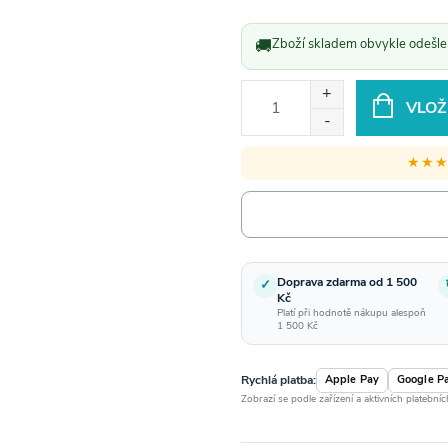
Měrná
cena:
🚚
Zboží skladem obvykle odešlem
VLOŽ
★★
Doprava zdarma od 1 500
✓
Kč
Platí při hodnotě nákupu alespoň
1 500 Kč
Rychlá platba:
Apple Pay
Google P
Zobrazí se podle zařízení a aktivních platební