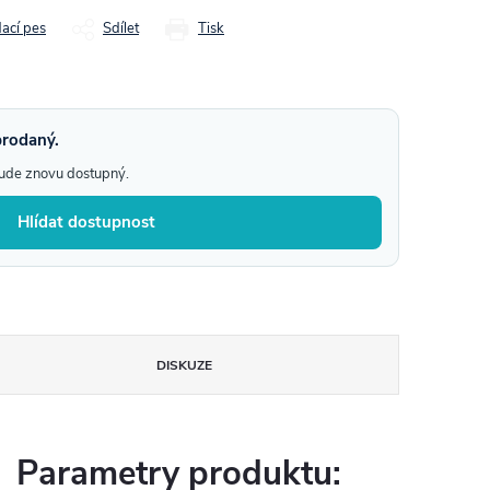
dací pes
Sdílet
Tisk
prodaný.
bude znovu dostupný.
Hlídat dostupnost
DISKUZE
Parametry produktu: