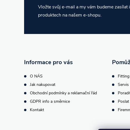
Z
Vložte svůj e-mail a my vám budeme zasílat
produktech na našem e-shopu.
á
p
a
t
Informace pro vás
Pomůž
í
O NÁS
Fitting
Jak nakupovat
Servis 
Obchodní podmínky a reklamační řád
Poradi
GDPR info a směrnice
Poslat
Kontakt
Firemn