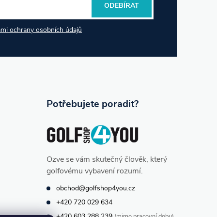
ODEBÍRAT
mi ochrany osobních údajů
Potřebujete poradit?
Ozve se vám skutečný člověk, který
golfovému vybavení rozumí.
obchod@golfshop4you.cz
+420 720 029 634
+420 603 288 239
(mimo pracovní dobu)