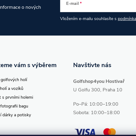
E-mail
 informace o nových
Vložením e-mailu souhlasíte s
podmínka
eme vám s výběrem
Navštivte nás
 golfových holí
Golfshop4you Hostivař
holí a vozíků
U Golfu 300, Praha 10
t s prvními holemi
Po–Pá: 10:00–19:00
 fotografii bagu
Sobota: 10:00–18:00
í dárky a potisky