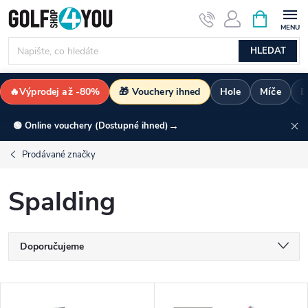
Přejít
NÁKUPNÍ
KOŠÍK
na
obsah
HLEDAT
🔥Výprodej až -80%
🎁 Vouchery ihned
Hole
Míče
B
→
🟢 Online vouchery (Dostupné ihned)
Prodávané značky
Spalding
Ř
Doporučujeme
a
Nejlevnější
V
Nejdražší