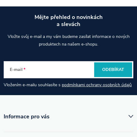
á
Mějte přehled o novinkách
d
a slevách
Z
a
Vložte svůj e-mail a my vám budeme zasílat informace o nových
á
produktech na našem e-shopu.
c
p
í
E-mail
ODEBÍRAT
p
a
r
Vložením e-mailu souhlasíte s
podmínkami ochrany osobních údajů
t
v
í
k
Informace pro vás
y
v