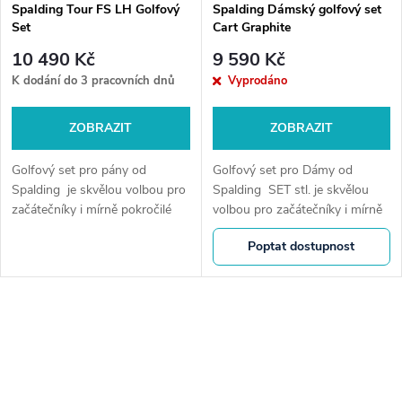
Spalding Tour FS LH Golfový
Spalding Dámský golfový set
Set
Cart Graphite
10 490 Kč
9 590 Kč
K dodání do 3 pracovních dnů
Vyprodáno
ZOBRAZIT
ZOBRAZIT
Golfový set pro pány od
Golfový set pro Dámy od
Spalding je skvělou volbou pro
Spalding SET stl. je skvělou
začátečníky i mírně pokročilé
volbou pro začátečníky i mírně
golfisty.
pokročilé golfistky.
Poptat dostupnost
O
v
l