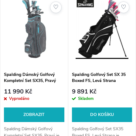
z
ý
♡
♡
Nejprodávanější
e
p
Abecedně
n
i
í
s
p
p
Spalding Dámský Golfový
Spalding Golfový Set SX 35
r
Kompletní Set SX35, Pravý
Boxed FS, Levá Strana
r
o
11 990 Kč
9 891 Kč
o
Vyprodáno
Skladem
d
d
ZOBRAZIT
DO KOŠÍKU
u
u
Spalding Dámský Golfový
Spalding Golfový Set SX35
Kompletní Set SX35, Pravý je
Boxed FS, Levá Strana je