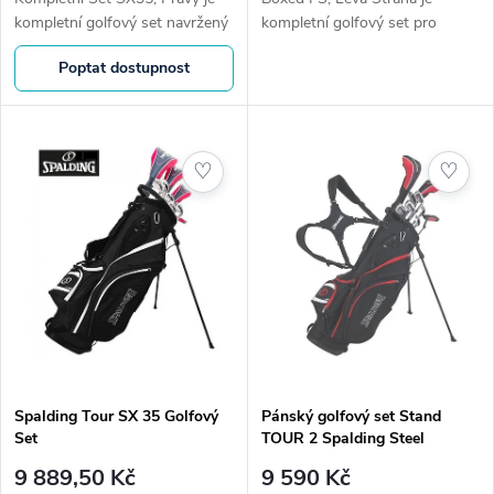
k
kompletní golfový set navržený
kompletní golfový set pro
k
speciálně pro začínající i mírně
levoruké hráče, kteří hledají
t
Poptat dostupnost
pokročilé golfistky. Lehké
kvalitní výbavu pro své první
t
grafitové shafty,...
golfové sezóny. Odpouštějící
ů
konstrukce...
ů
♡
♡
Spalding Tour SX 35 Golfový
Pánský golfový set Stand
Set
TOUR 2 Spalding Steel
9 889,50 Kč
9 590 Kč