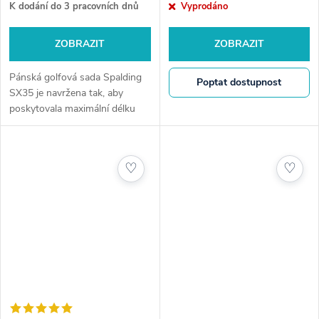
K dodání do 3 pracovních dnů
Vyprodáno
ZOBRAZIT
ZOBRAZIT
Pánská golfová sada Spalding
Poptat dostupnost
SX35 je navržena tak, aby
poskytovala maximální délku
ran, vysokou toleranci chyb a
konzistentní výkon napříč
celým bagem. Je ideální pro...
♡
♡