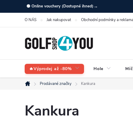
Přejít
→
🟢 Online vouchery (Dostupné ihned)
na
O NÁS
Jak nakupovat
Obchodní podmínky a reklama
obsah
🔥Výprodej až -80%
Hole
Míč
Prodávané značky
Kankura
Domů
Kankura