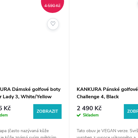
4 590 Kč
♡
RA Dámské golfové boty
KANKURA Pánské golfové
r Lady 3, White/Yellow
Challenge 4, Black
5 Kč
2 490 Kč
ZOBRAZIT
ZOBR
adem
Skladem
apa (často nazývaná kůže
Tato obuv je VEGAN verze. Svrš
 je kůže známá svým měkkým
vyroben z vysoce výkonného a