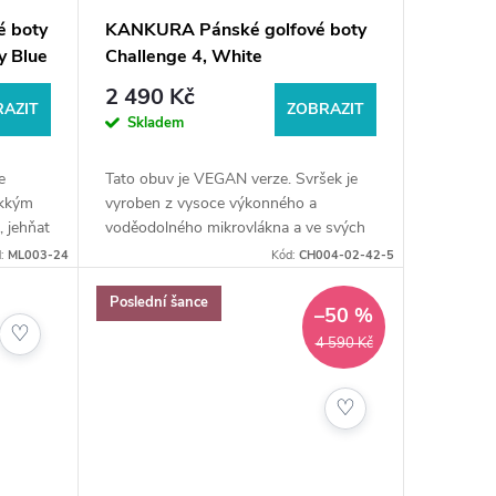
 boty
KANKURA Pánské golfové boty
y Blue
Challenge 4, White
2 490 Kč
AZIT
ZOBRAZIT
Skladem
e
Tato obuv je VEGAN verze. Svršek je
ěkkým
vyroben z vysoce výkonného a
, jehňat
voděodolného mikrovlákna a ve svých
lka
materiálech nebo výrobním procesu
d:
ML003-24
Kód:
CH004-02-42-5
neobsahuje žádné zvíře. Délka stélky
29,8 cm.
Poslední šance
–50 %
♡
4 590 Kč
♡