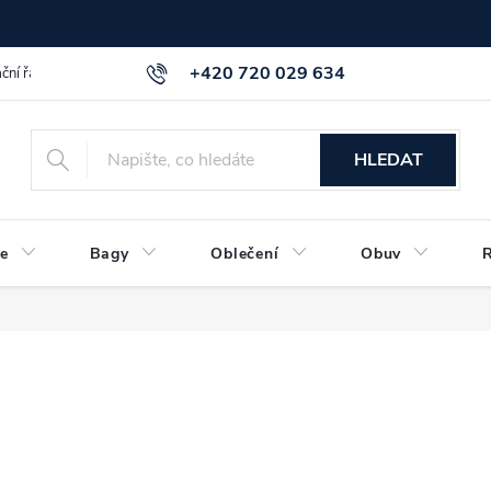
+420 720 029 634
ční řád
GDPR info a směrnice
Kontakt
HLEDAT
e
Bagy
Oblečení
Obuv