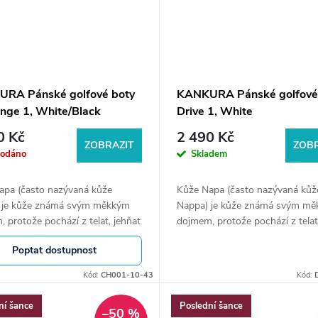
RA Pánské golfové boty
KANKURA Pánské golfové
enge 1, White/Black
Drive 1, White
0 Kč
2 490 Kč
ZOBRAZIT
ZOBR
rodáno
Skladem
apa (často nazývaná kůže
Kůže Napa (často nazývaná kůž
 je kůže známá svým měkkým
Nappa) je kůže známá svým m
 protože pochází z telat, jehňat
dojmem, protože pochází z telat
které mají měkké kůže. Délka
a koz, které mají měkké kůže. Dé
Poptat dostupnost
29 cm.
stélky 29,4 cm.
Kód:
CH001-10-43
Kód:
ní šance
Poslední šance
–50 %