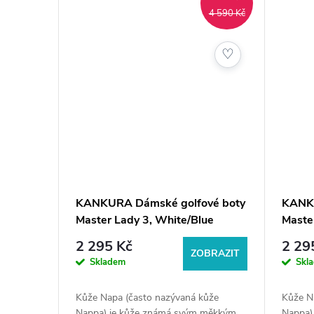
4 590 Kč
♡
KANKURA Dámské golfové boty
KANKU
Master Lady 3, White/Blue
Maste
2 295 Kč
2 29
ZOBRAZIT
Skladem
Skl
Kůže Napa (často nazývaná kůže
Kůže N
Nappa) je kůže známá svým měkkým
Nappa)