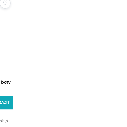
♡
 boty
AZIT
ek je