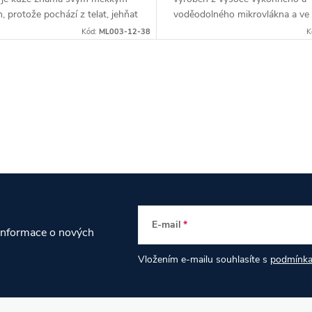
 protože pochází z telat, jehňat
voděodolného mikrovlákna a ve
které mají měkké kůže. Délka
materiálech nebo výrobním pro
Kód:
ML003-12-38
K
24,8 cm.
neobsahuje žádné zvíře. Délka s
27,7 cm.
E-mail
 informace o nových
Vložením e-mailu souhlasíte s
podmínka