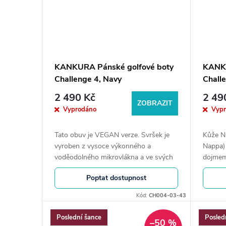
KANKURA Pánské golfové boty
KANKU
Challenge 4, Navy
Chall
2 490 Kč
2 49
ZOBRAZIT
Vyprodáno
Vyp
Tato obuv je VEGAN verze. Svršek je
Kůže N
vyroben z vysoce výkonného a
Nappa)
voděodolného mikrovlákna a ve svých
dojmem,
materiálech nebo výrobním procesu
a koz, 
Poptat dostupnost
neobsahuje žádné zvíře. Délka stélky
stélky 
29,4 cm.
Kód:
CH004-03-43
Poslední šance
Posled
–50 %