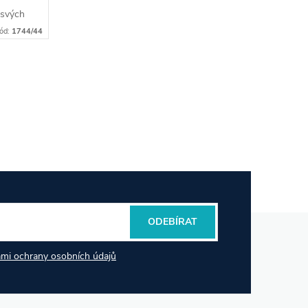
 svých
cesu
ód:
1744/44
télky
ODEBÍRAT
mi ochrany osobních údajů