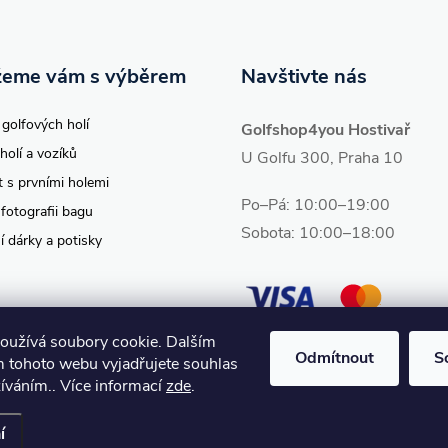
eme vám s výběrem
Navštivte nás
 golfových holí
Golfshop4you Hostivař
holí a vozíků
U Golfu 300, Praha 10
t s prvními holemi
Po–Pá: 10:00–19:00
 fotografii bagu
Sobota: 10:00–18:00
í dárky a potisky
oužívá soubory cookie. Dalším
Odmítnout
S
 tohoto webu vyjadřujete souhlas
žíváním.. Více informací
zde
.
vit nastavení cookies
í