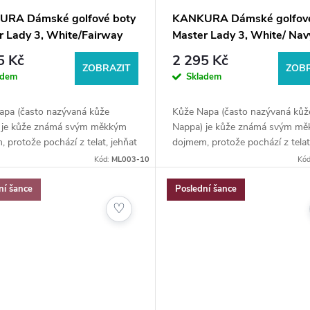
RA Dámské golfové boty
KANKURA Dámské golfové
r Lady 3, White/Fairway
Master Lady 3, White/ Nav
5 Kč
2 295 Kč
ZOBRAZIT
ZOBR
adem
Skladem
apa (často nazývaná kůže
Kůže Napa (často nazývaná kůž
 je kůže známá svým měkkým
Nappa) je kůže známá svým m
 protože pochází z telat, jehňat
dojmem, protože pochází z telat
které mají měkké kůže. Délka
a koz, které mají měkké kůže. Dé
Kód:
ML003-10
Kó
23,9 cm.
stélky 23,9 cm.
ní šance
Poslední šance
♡