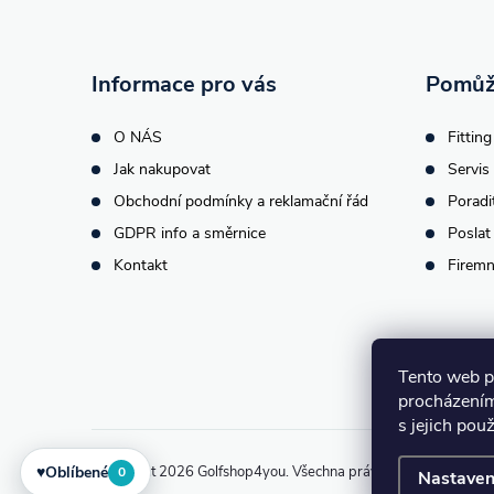
p
a
r
t
v
Informace pro vás
Pomůž
k
í
O NÁS
Fitting
y
Jak nakupovat
Servis 
Obchodní podmínky a reklamační řád
Poradi
v
GDPR info a směrnice
Poslat
ý
Kontakt
Firemn
p
i
Tento web p
s
procházením
s jejich pou
u
♥
Oblíbené
Copyright 2026
Golfshop4you
. Všechna práva vyhrazena.
Upra
0
Nastaven