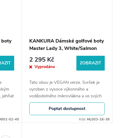
 boty
KANKURA Dámské golfové boty
Master Lady 3, White/Salmon
2 295 Kč
AZIT
ZOBRAZIT
Vyprodáno
e
Tato obuv je VEGAN verze. Svršek je
ěkkým
vyroben z vysoce výkonného a
, jehňat
voděodolného mikrovlákna a ve svých
lka
materiálech nebo výrobním procesu
Poptat dostupnost
neobsahuje žádné zvíře. Délka stélky
24,8 cm.
D001-02-45
Kód:
ML003-16-38