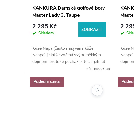
r
d
KANKURA Dámské golfové boty
KANKU
o
Master Lady 3, Taupe
Maste
u
2 295 Kč
2 29
d
ZOBRAZIT
Skladem
Skl
k
u
Kůže Napa (často nazývaná kůže
Kůže N
t
Nappa) je kůže známá svým měkkým
Nappa)
k
dojmem, protože pochází z telat, jehňat
dojmem,
ů
a koz, které mají měkké kůže. Délka
a koz, 
Kód:
ML003-19
t
stélky 23,9 cm.
stélky 
Poslední šance
Posled
ů
♡