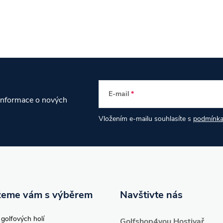
E-mail
 informace o nových
Vložením e-mailu souhlasíte s
podmínka
eme vám s výběrem
Navštivte nás
 golfových holí
Golfshop4you Hostivař