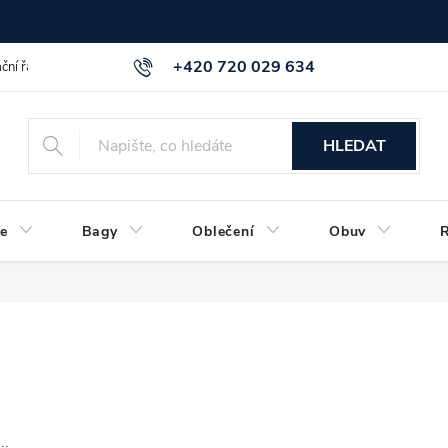
+420 720 029 634
ční řád
GDPR info a směrnice
Kontakt
HLEDAT
e
Bagy
Oblečení
Obuv
..