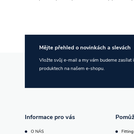
Mějte přehled o novinkách
a slevách
Z
Vložte svůj e-mail a my vám budeme zasílat
produktech na našem e-shopu.
á
p
a
t
Informace pro vás
Pomůž
O NÁS
Fitting