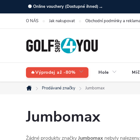
Přejít
→
🟢 Online vouchery (Dostupné ihned)
na
O NÁS
Jak nakupovat
Obchodní podmínky a reklama
obsah
🔥Výprodej až -80%
Hole
Míč
Prodávané značky
Jumbomax
Domů
Jumbomax
Žádné produkty značky
Jumbomax
nebyly nalezeny.