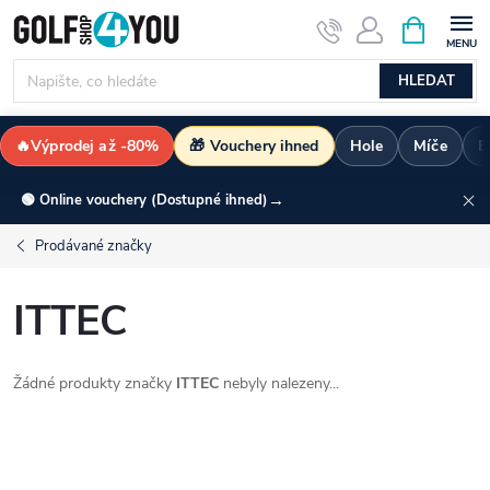
Přejít
NÁKUPNÍ
KOŠÍK
na
obsah
HLEDAT
🔥Výprodej až -80%
🎁 Vouchery ihned
Hole
Míče
B
→
🟢 Online vouchery (Dostupné ihned)
Prodávané značky
ITTEC
Žádné produkty značky
ITTEC
nebyly nalezeny...