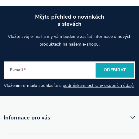
Mějte přehled o novinkách
a slevách
Z
Vložte svůj e-mail a my vám budeme zasílat informace o nových
á
produktech na našem e-shopu.
p
E-mail
ODEBÍRAT
a
Vložením e-mailu souhlasíte s
podmínkami ochrany osobních údajů
t
í
Informace pro vás