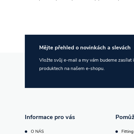
Mějte přehled o novinkách
a slevách
Z
Vložte svůj e-mail a my vám budeme zasílat
produktech na našem e-shopu.
á
p
a
t
Informace pro vás
Pomůž
O NÁS
Fitting