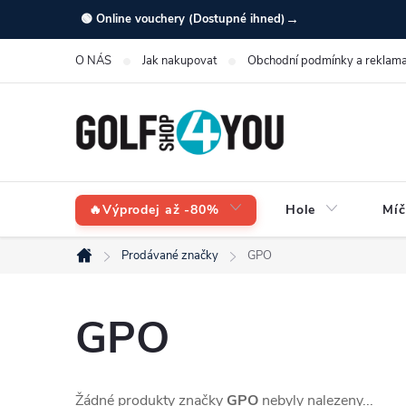
Přejít
→
🟢 Online vouchery (Dostupné ihned)
na
O NÁS
Jak nakupovat
Obchodní podmínky a reklama
obsah
🔥Výprodej až -80%
Hole
Míč
Prodávané značky
GPO
Domů
GPO
Žádné produkty značky
GPO
nebyly nalezeny...