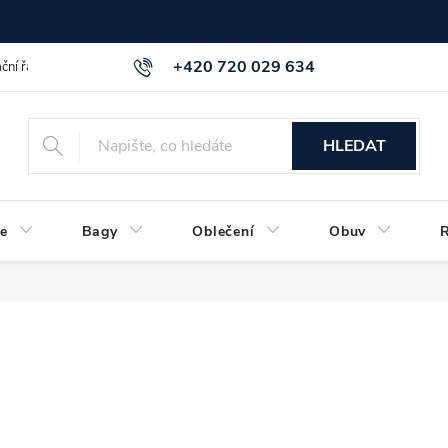
+420 720 029 634
ční řád
GDPR info a směrnice
Kontakt
HLEDAT
e
Bagy
Oblečení
Obuv