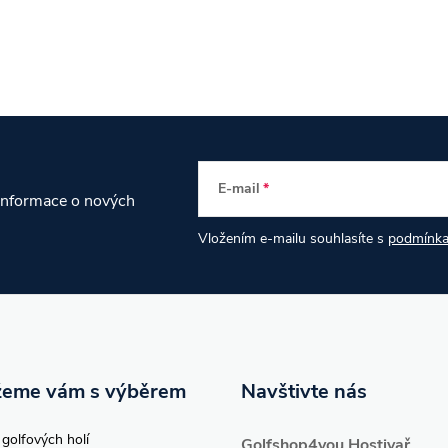
E-mail
 informace o nových
Vložením e-mailu souhlasíte s
podmínka
eme vám s výběrem
Navštivte nás
 golfových holí
Golfshop4you Hostivař