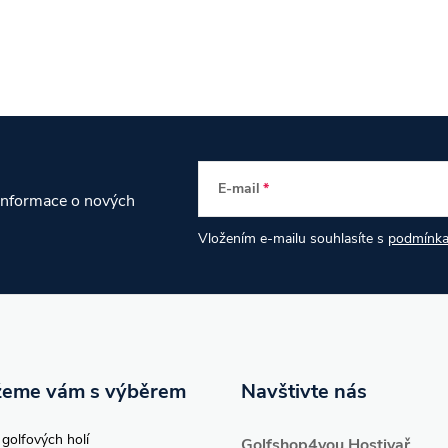
E-mail
 informace o nových
Vložením e-mailu souhlasíte s
podmínka
eme vám s výběrem
Navštivte nás
 golfových holí
Golfshop4you Hostivař