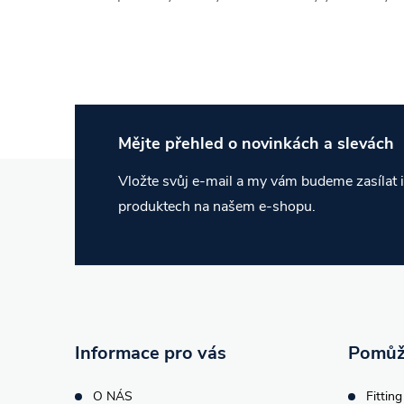
Mějte přehled o novinkách
a slevách
Z
Vložte svůj e-mail a my vám budeme zasílat
produktech na našem e-shopu.
á
p
a
t
Informace pro vás
Pomůž
O NÁS
Fitting