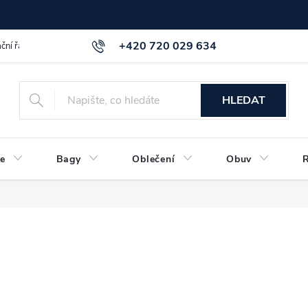
+420 720 029 634
ční řád
GDPR info a směrnice
Kontakt
HLEDAT
e
Bagy
Oblečení
Obuv