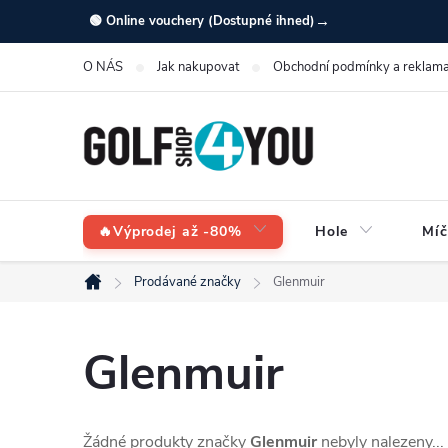
Přejít
→
🟢 Online vouchery (Dostupné ihned)
na
O NÁS
Jak nakupovat
Obchodní podmínky a reklama
obsah
🔥Výprodej až -80%
Hole
Míč
Prodávané značky
Glenmuir
Domů
Glenmuir
Žádné produkty značky
Glenmuir
nebyly nalezeny...