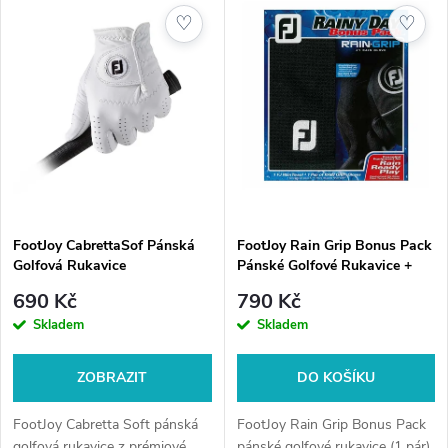
z
ý
♡
♡
Nejprodávanější
e
p
Abecedně
n
i
í
s
p
p
FootJoy CabrettaSof Pánská
FootJoy Rain Grip Bonus Pack
r
Golfová Rukavice
Pánské Golfové Rukavice +
r
Ručník
o
690 Kč
790 Kč
o
Skladem
Skladem
d
d
ZOBRAZIT
DO KOŠÍKU
u
u
FootJoy Cabretta Soft pánská
FootJoy Rain Grip Bonus Pack
golfová rukavice z prémiové
pánské golfové rukavice (1 pár)