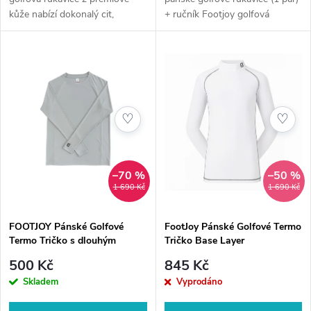
k
kůže nabízí dokonalý cit,
+ ručník Footjoy golfová
k
pohodlí a maximální kontrolu
rukavice určená do deštivého
t
nad holí.
počasí. Materiál kolem zadní
t
části rukavic zajišťuje...
ů
ů
♡
♡
–70 %
–50 %
1 690 Kč
1 690 Kč
FOOTJOY Pánské Golfové
FootJoy Pánské Golfové Termo
Termo Tričko s dlouhým
Tričko Base Layer
rukávem, Šedé
500 Kč
845 Kč
Skladem
Vyprodáno