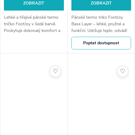
ZOBRAZIT
ZOBRAZIT
Lehké a hřejivé pánské termo
Pánské termo triko FootJoy
tričko FootJoy v šedé barvě.
Base Layer – lehké, pružné a
Poskytuje dokonalý komfort a
funkční. Udržuje teplo, odvádí
volnost pohybu při hře v
vlhkost a zaručuje volnost
Poptat dostupnost
chladnějším počasí. Ideální jako
pohybu i při chladných dnech
spodní vrstva pod mikinu či
na hřišti.
bundu.
♡
♡