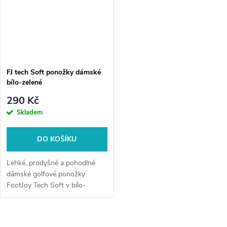
FJ tech Soft ponožky dámské
bílo-zelené
290 Kč
Skladem
DO KOŠÍKU
Lehké, prodyšné a pohodlné
dámské golfové ponožky
FootJoy Tech Soft v bílo-
zeleném designu. Ideální pro
hru i každodenní nošení.