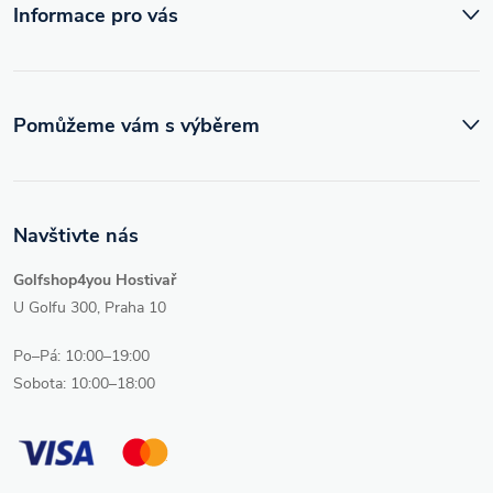
Informace pro vás
y
v
ý
Pomůžeme vám s výběrem
p
i
Navštivte nás
s
Golfshop4you Hostivař
u
U Golfu 300, Praha 10
Po–Pá: 10:00–19:00
Sobota: 10:00–18:00