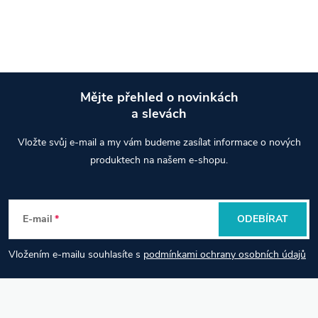
O
v
l
á
Mějte přehled o novinkách
d
a slevách
Z
a
Vložte svůj e-mail a my vám budeme zasílat informace o nových
á
produktech na našem e-shopu.
c
p
í
E-mail
ODEBÍRAT
p
a
r
Vložením e-mailu souhlasíte s
podmínkami ochrany osobních údajů
t
v
í
k