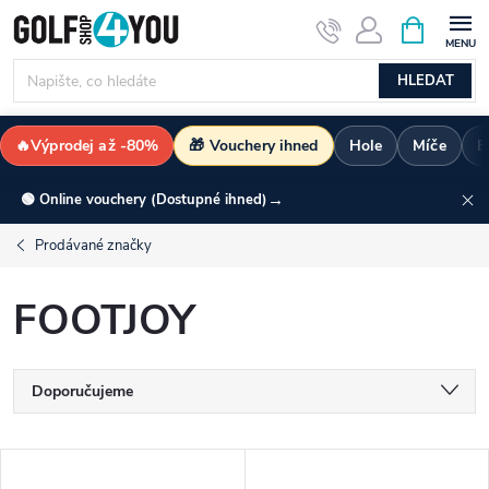
Přejít
NÁKUPNÍ
KOŠÍK
na
obsah
HLEDAT
🔥Výprodej až -80%
🎁 Vouchery ihned
Hole
Míče
B
→
🟢 Online vouchery (Dostupné ihned)
Prodávané značky
FOOTJOY
Ř
Doporučujeme
a
Nejlevnější
V
Nejdražší