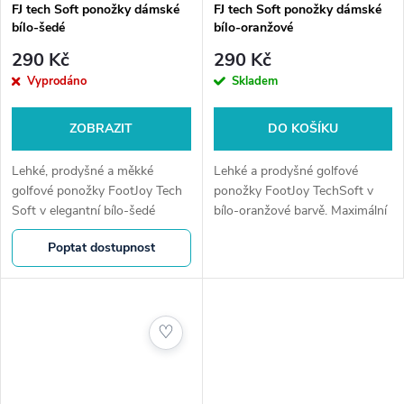
FJ tech Soft ponožky dámské
FJ tech Soft ponožky dámské
bílo-šedé
bílo-oranžové
290 Kč
290 Kč
Vyprodáno
Skladem
ZOBRAZIT
DO KOŠÍKU
Lehké, prodyšné a měkké
Lehké a prodyšné golfové
golfové ponožky FootJoy Tech
ponožky FootJoy TechSoft v
Soft v elegantní bílo-šedé
bílo-oranžové barvě. Maximální
kombinaci. Skvěle odvádí
komfort, odvod vlhkosti a
Poptat dostupnost
vlhkost, drží tvar a poskytují
tlumení při každém kroku.
pohodlí po celý den.
♡