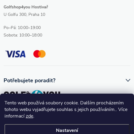
Golfshop4you Hostivař
U Golfu 300, Praha 10
Po–Pá: 10:00–19:00
Sobota: 10:00–18:00
Potřebujete poradit?
Tento web používá soubory cookie. Dalším procházením
tohoto webu vyjadřujete souhlas s jejich používáním.. Více
Ozve se vám skutečný člověk, který golfovému vybavení rozumí.
informací
zde
.
Nastavení