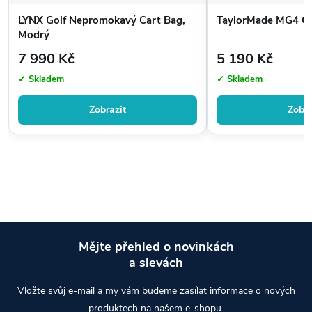
LYNX Golf Nepromokavý Cart Bag,
TaylorMade MG4 C
Modrý
7 990 Kč
5 190 Kč
✓ Skladem
✓ Skladem
Zobrazit
Zobra
Mějte přehled o novinkách
a slevách
Z
Vložte svůj e-mail a my vám budeme zasílat informace o nových
produktech na našem e-shopu.