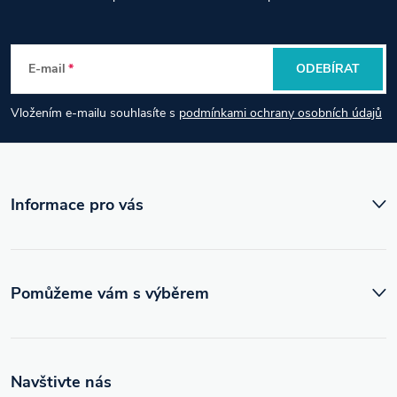
á
p
E-mail
ODEBÍRAT
a
Vložením e-mailu souhlasíte s
podmínkami ochrany osobních údajů
t
í
Informace pro vás
Pomůžeme vám s výběrem
Navštivte nás