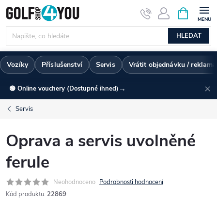
Přejít
NÁKUPNÍ
KOŠÍK
na
obsah
HLEDAT
Vozíky
Příslušenství
Servis
Vrátit objednávku / reklam
→
🟢 Online vouchery (Dostupné ihned)
Servis
Oprava a servis uvolněné
ferule
Neohodnoceno
Podrobnosti hodnocení
Kód produktu:
22869