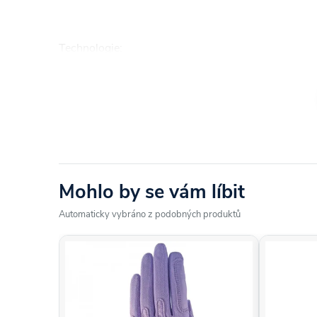
Technologie:
Iso-Chill
Nylonová vlákna aktivně rozptylují tělesné teplo a l
pokožky. Tím technologie pomáhá udržet tělo v chlad
Mohlo by se vám líbit
Automaticky vybráno z podobných produktů