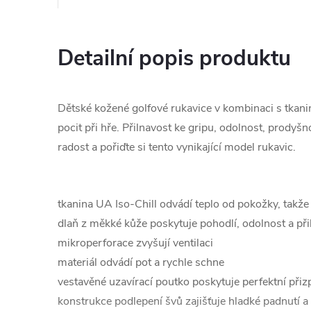
Detailní popis produktu
Dětské kožené golfové rukavice v kombinaci s tkani
pocit při hře. Přilnavost ke gripu, odolnost, prodyš
radost a pořiďte si tento vynikající model rukavic.
tkanina UA Iso-Chill odvádí teplo od pokožky, takže s
dlaň z měkké kůže poskytuje pohodlí, odolnost a při
mikroperforace zvyšují ventilaci
materiál odvádí pot a rychle schne
vestavěné uzavírací poutko poskytuje perfektní při
konstrukce podlepení švů zajišťuje hladké padnutí a