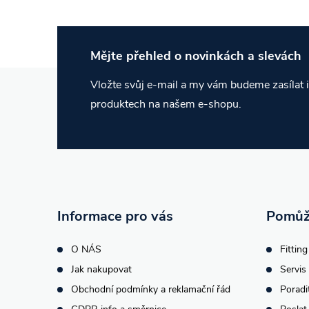
Mějte přehled o novinkách
a slevách
Z
Vložte svůj e-mail a my vám budeme zasílat
produktech na našem e-shopu.
á
p
a
t
Informace pro vás
Pomůž
í
O NÁS
Fitting
Jak nakupovat
Servis 
Obchodní podmínky a reklamační řád
Poradi