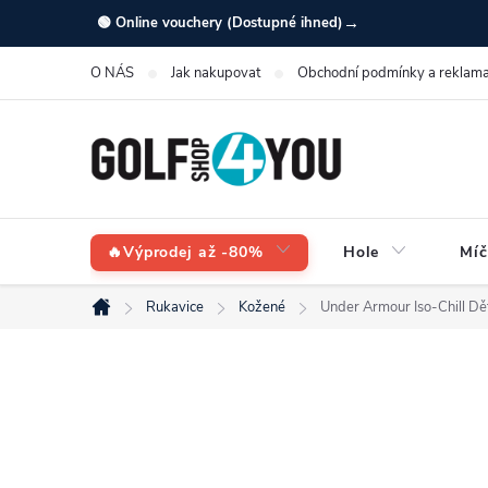
Přejít
→
🟢 Online vouchery (Dostupné ihned)
na
O NÁS
Jak nakupovat
Obchodní podmínky a reklama
obsah
🔥Výprodej až -80%
Hole
Míč
Rukavice
Kožené
Under Armour Iso-Chill Dět
Domů