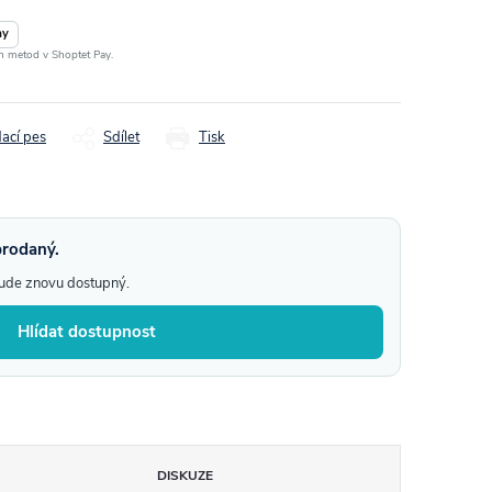
ay
ch metod v Shoptet Pay.
dací pes
Sdílet
Tisk
prodaný.
bude znovu dostupný.
Hlídat dostupnost
DISKUZE