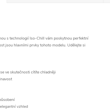
nou s technologií Iso-Chill vám poskytnou perfektní
nost jsou hlavními prvky tohoto modelu. Udělejte si
e ve skutečnosti cítíte chladněji
lnavost
způsobení
 elegantní vzhled