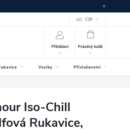
CZK
NÁKUPNÍ
KOŠÍK
Prázdný košík
Přihlášení
Rukavice
Vozíky
Příslušenství
Ser
ur Iso-Chill
fová Rukavice,