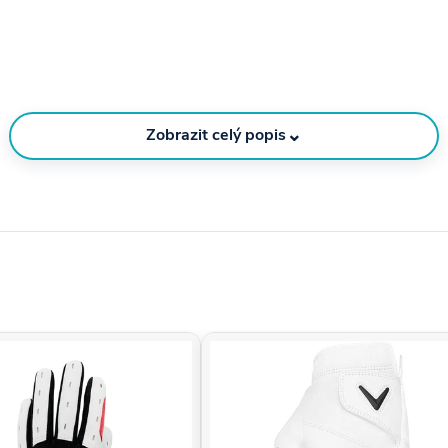
⌄
Zobrazit celý popis
átka ošetřená oxidem titaničitým odvádí teplo z
u déle i při nejnáročnějších trénincích.