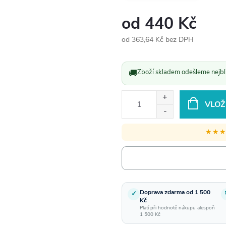
od
440 Kč
od
363,64 Kč
bez DPH
Měrná
cena:
🚚
Zboží skladem odešleme nejbli
VLOŽ
★★
Doprava zdarma od 1 500
✓
Kč
Platí při hodnotě nákupu alespoň
1 500 Kč