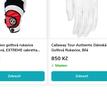
tion golfová rukavice
Callaway Tour Authentic Dámská
evá, EXTREME cabretta
Golfová Rukavice, Bílá
Blk, ONE SIZE
č
850 Kč
✓ Skladem
Zobrazit
Zobrazit