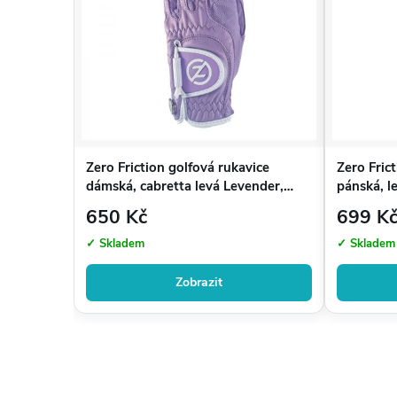
Zero Friction golfová rukavice
Zero Fric
dámská, cabretta levá Levender,
pánská, l
ONE SIZE
Red/wht/
650 Kč
699 K
✓ Skladem
✓ Skladem
Zobrazit