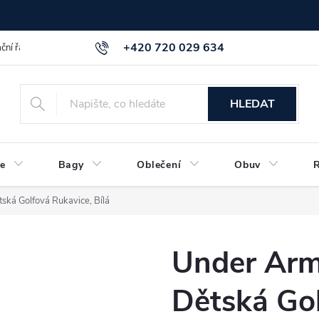
+420 720 029 634
ční řád
GDPR info a směrnice
Kontakt
HLEDAT
e
Bagy
Oblečení
Obuv
ská Golfová Rukavice, Bílá
Under Armo
Dětská Gol