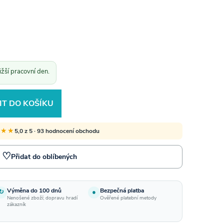
žší pracovní den.
IT DO KOŠÍKU
★★★
5,0 z 5 · 93 hodnocení obchodu
♡
Přidat do oblíbených
Výměna do 100 dnů
Bezpečná platba
↻
●
Nenošené zboží; dopravu hradí
Ověřené platební metody
zákazník