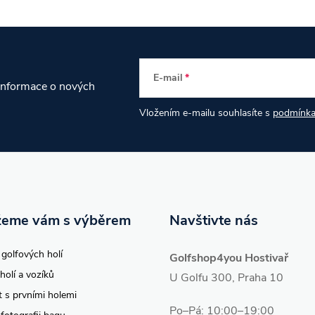
E-mail
 informace o nových
Vložením e-mailu souhlasíte s
podmínka
eme vám s výběrem
Navštivte nás
 golfových holí
Golfshop4you Hostivař
holí a vozíků
U Golfu 300, Praha 10
t s prvními holemi
Po–Pá: 10:00–19:00