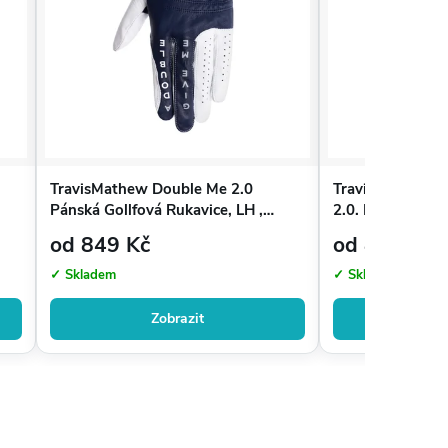
TravisMathew Double Me 2.0
TravisMathew B
Pánská Gollfová Rukavice, LH ,
2.0. Pánská Golf
Modrá/Bílá
Modrá/Bílá
od 849 Kč
od 849 Kč
✓ Skladem
✓ Skladem
Zobrazit
Zo