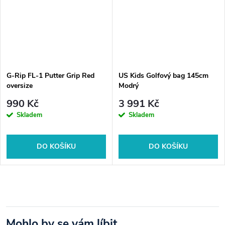
Dostupnost běžně do 7 pracovních dnů
Autorizovaný prodejce prémiového golfového vybavení
Možnost osobního vyzvednutí v Golfshop4you Hostivař
Rádi poradíme s výběrem správných golfových míčků podle
vaší hry
G-Rip FL-1 Putter Grip Red
US Kids Golfový bag 145cm
oversize
Modrý
990 Kč
3 991 Kč
Skladem
Skladem
DO KOŠÍKU
DO KOŠÍKU
Mohlo by se vám líbit