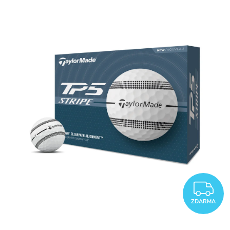
Z
ZDARMA