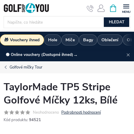
Přejít
NÁKUPNÍ
KOŠÍK
na
obsah
HLEDAT
🎁 Vouchery ihned
Hole
Míče
Bagy
Oblečení
Ob
→
🟢 Online vouchery (Dostupné ihned)
Golfové míčky Tour
TaylorMade TP5 Stripe
Golfové Míčky 12ks, Bílé
Neohodnoceno
Podrobnosti hodnocení
Kód produktu:
94521