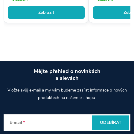
Zobrazit
Zobra
Mějte přehled o novinkách
a slevách
Z
Vložte svůj e-mail a my vám budeme zasílat informace o nových
á
produktech na našem e-shopu.
p
E-mail
ODEBÍRAT
a