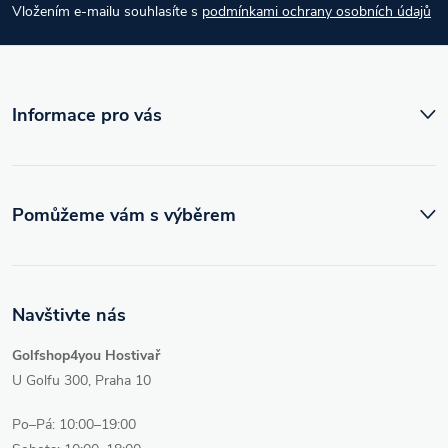
Vložením e-mailu souhlasíte s
podmínkami ochrany osobních údajů
t
í
Informace pro vás
Pomůžeme vám s výběrem
Navštivte nás
Golfshop4you Hostivař
U Golfu 300, Praha 10
Po–Pá: 10:00–19:00