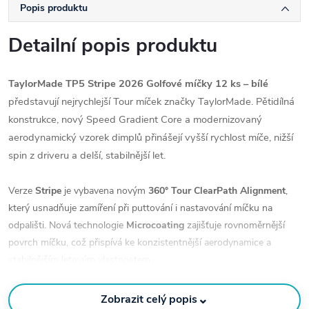
Popis produktu
Detailní popis produktu
TaylorMade TP5 Stripe 2026 Golfové míčky 12 ks – bílé
představují nejrychlejší Tour míček značky TaylorMade. Pětidílná
konstrukce, nový Speed Gradient Core a modernizovaný
aerodynamický vzorek dimplů přinášejí vyšší rychlost míče, nižší
spin z driveru a delší, stabilnější let.
Verze
Stripe
je vybavena novým
360° Tour ClearPath Alignment
,
který usnadňuje zamíření při puttování i nastavování míčku na
odpališti. Nová technologie
Microcoating
zajišťuje rovnoměrnější
povrch míčku, což přispívá ke konzistentnější aerodynamice a
stabilnějším letovým vlastnostem.
⌄
Zobrazit celý popis
Klíčové vlastnosti: