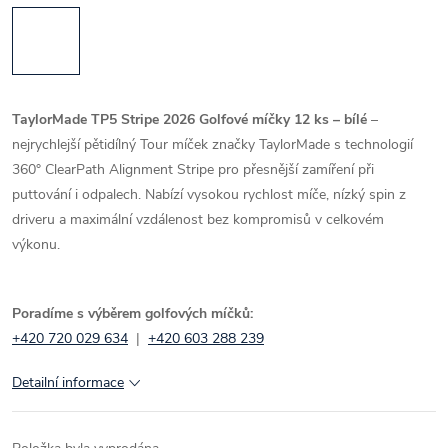
TaylorMade TP5 Stripe 2026 Golfové míčky 12 ks – bílé
–
nejrychlejší pětidílný Tour míček značky TaylorMade s technologií
360° ClearPath Alignment Stripe pro přesnější zamíření při
puttování i odpalech. Nabízí vysokou rychlost míče, nízký spin z
driveru a maximální vzdálenost bez kompromisů v celkovém
výkonu.
Poradíme s výběrem golfových míčků:
+420 720 029 634
|
+420 603 288 239
Detailní informace