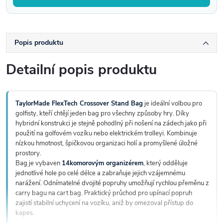
Popis produktu
Detailní popis produktu
TaylorMade FlexTech Crossover Stand Bag
je ideální volbou pro
golfisty, kteří chtějí jeden bag pro všechny způsoby hry. Díky
hybridní konstrukci je stejně pohodlný při nošení na zádech jako při
použití na golfovém vozíku nebo elektrickém trolleyi. Kombinuje
nízkou hmotnost, špičkovou organizaci holí a promyšlené úložné
prostory.
Bag je vybaven
14komorovým organizérem
, který odděluje
jednotlivé hole po celé délce a zabraňuje jejich vzájemnému
narážení. Odnímatelné dvojité popruhy umožňují rychlou přeměnu z
carry bagu na cart bag. Praktický průchod pro upínací popruh
zajistí stabilní uchycení na vozíku, aniž by omezoval přístup do
kapes.