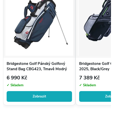
Dostupnost běžně do 7 pracovních dnů
Možnost osobního vyzvednutí v Golfshop4you Hostivař
Rádi poradíme s výběrem správného bagu
Autorizovaný prodejce prémiového golfového vybavení
Bridgestone Golf Pánský Golfový
Bridgestone Golf G
Stand Bag CBG423, Tmavě Modrý
2025, Black/Grey
6 990 Kč
7 389 Kč
✓ Skladem
✓ Skladem
Zobrazit
Zobra