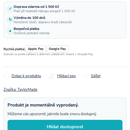
Doprava zdarma od 1 500 Kč
✓
Platí při hodnotě nákupu alespoň 1 500 Kč
Výměna do 100 dnů
↻
Nenošené zboží; dopravu hradí zákazník
Bezpečná platba
●
Ověřené platební metody
Rychlá platba:
Apple Pay
Google Pay
Zobrazí se podle zařízení a aktivních platebních metod v Shoptet Pay.
Dotaz k produktu
Hlídací pes
Sdílet
Značka:
TaylorMade
Produkt je momentálně vyprodaný.
Můžeme vás upozornit, jakmile bude znovu dostupný.
Hlídat dostupnost