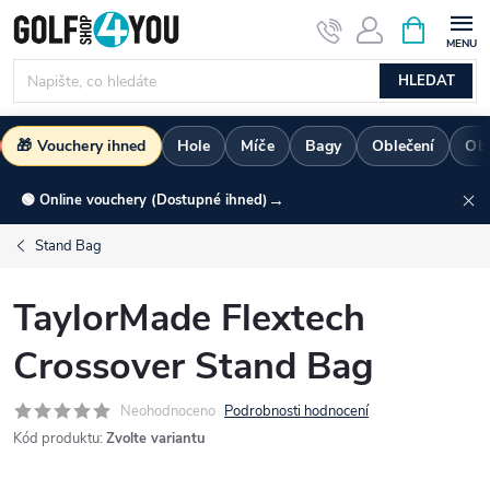
Přejít
NÁKUPNÍ
KOŠÍK
na
obsah
HLEDAT
🎁 Vouchery ihned
Hole
Míče
Bagy
Oblečení
Ob
→
🟢 Online vouchery (Dostupné ihned)
Stand Bag
TaylorMade Flextech
Crossover Stand Bag
Neohodnoceno
Podrobnosti hodnocení
Kód produktu:
Zvolte variantu