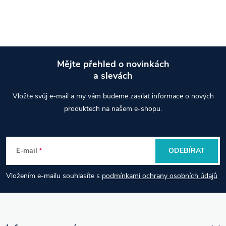
Mějte přehled o novinkách
a slevách
Z
Vložte svůj e-mail a my vám budeme zasílat informace o nových
á
produktech na našem e-shopu.
p
E-mail
ODEBÍRAT
a
Vložením e-mailu souhlasíte s
podmínkami ochrany osobních údajů
t
í