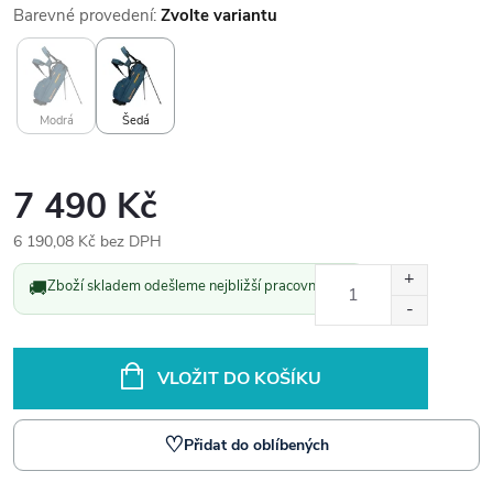
Barevné provedení:
Zvolte variantu
Modrá
Šedá
7 490 Kč
6 190,08 Kč bez DPH
Měrná
🚚
Zboží skladem odešleme nejbližší pracovní den.
cena:
VLOŽIT DO KOŠÍKU
♡
Přidat do oblíbených