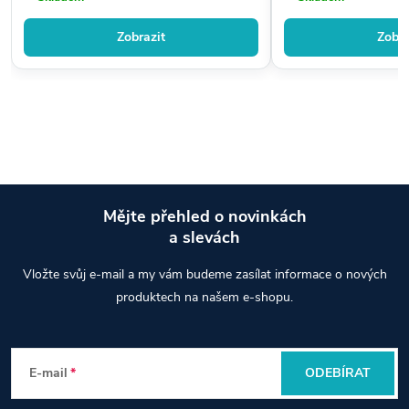
Zobrazit
Zobra
Mějte přehled o novinkách
a slevách
Z
Vložte svůj e-mail a my vám budeme zasílat informace o nových
á
produktech na našem e-shopu.
p
E-mail
ODEBÍRAT
a