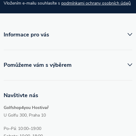
Vložením e-mailu souhlasíte s
podmínkami ochrany osobních údajů
t
í
Informace pro vás
Pomůžeme vám s výběrem
Navštivte nás
Golfshop4you Hostivař
U Golfu 300, Praha 10
Po–Pá: 10:00–19:00