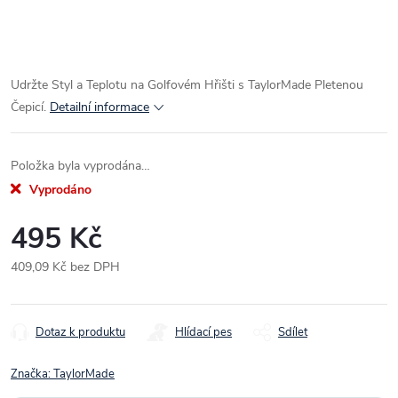
Udržte Styl a Teplotu na Golfovém Hřišti s TaylorMade Pletenou
Čepicí.
Detailní informace
Položka byla vyprodána…
Vyprodáno
495 Kč
409,09 Kč bez DPH
Měrná
cena:
Dotaz k produktu
Hlídací pes
Sdílet
Značka:
TaylorMade