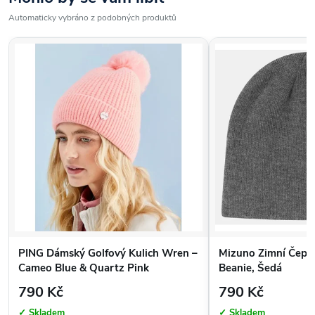
Automaticky vybráno z podobných produktů
PING Dámský Golfový Kulich Wren –
Mizuno Zimní Čepi
Cameo Blue & Quartz Pink
Beanie, Šedá
790 Kč
790 Kč
✓ Skladem
✓ Skladem