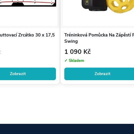
uttovací Zrcátko 30 x 17,5
Tréninková Pomůcka Na Zápěstí 
Swing
č
1 090 Kč
✓ Skladem
Zobrazit
Zobrazit