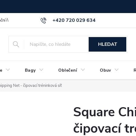
+420 720 029 634
ční řád
GDPR info a směrnice
Kontakt
HLEDAT
e
Bagy
Oblečení
Obuv
pping Net - čipovací tréninková síť
Square Chi
čipovací t