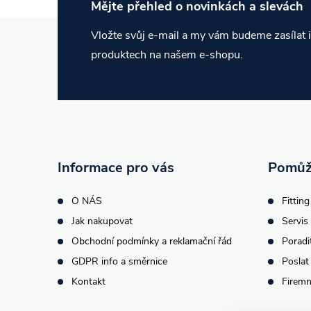
Mějte přehled o novinkách
a slevách
Z
Vložte svůj e-mail a my vám budeme zasílat
produktech na našem e-shopu.
á
p
a
t
Informace pro vás
Pomůž
í
O NÁS
Fitting
Jak nakupovat
Servis 
Obchodní podmínky a reklamační řád
Poradi
GDPR info a směrnice
Poslat
Kontakt
Firemn