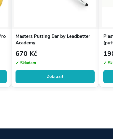
Pro
Masters Putting Bar by Leadbetter
Plastová trénink
Academy
(putting ring)
670 Kč
190 Kč
✓ Skladem
✓ Skladem
Zobrazit
Zo