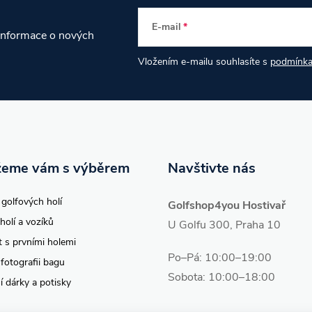
E-mail
 informace o nových
Vložením e-mailu souhlasíte s
podmínka
eme vám s výběrem
Navštivte nás
 golfových holí
Golfshop4you Hostivař
holí a vozíků
U Golfu 300, Praha 10
t s prvními holemi
Po–Pá: 10:00–19:00
 fotografii bagu
Sobota: 10:00–18:00
í dárky a potisky