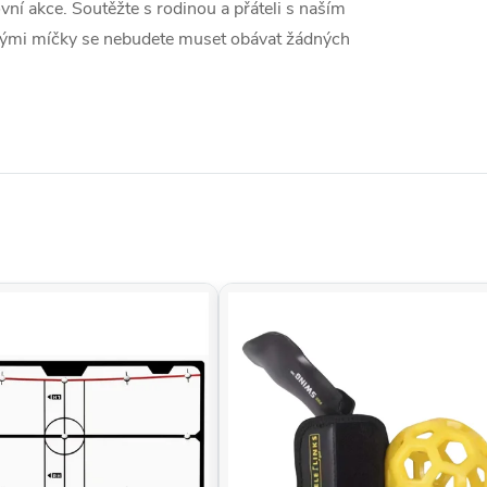
ní akce. Soutěžte s rodinou a přáteli s naším
vými míčky se nebudete muset obávat žádných