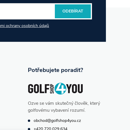
ODEBÍRAT
mi ochrany osobních údajů
Potřebujete poradit?
Ozve se vám skutečný člověk, který
golfovému vybavení rozumí.
obchod@golfshop4you.cz
+420 720 029 634