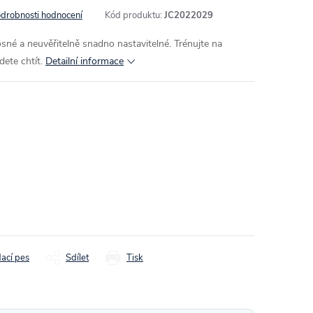
drobnosti hodnocení
Kód produktu:
JC2022029
sné a neuvěřitelně snadno nastavitelné. Trénujte na
dete chtít.
Detailní informace
dací pes
Sdílet
Tisk