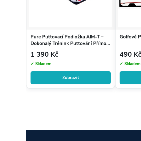
Pure Puttovací Podložka AIM-T –
Golfové P
Dokonalý Trénink Puttování Přímo u
Vás Doma
1 390 Kč
490 K
✓ Skladem
✓ Skladem
Zobrazit