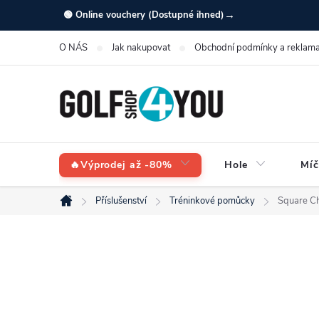
Přejít
→
🟢 Online vouchery (Dostupné ihned)
na
O NÁS
Jak nakupovat
Obchodní podmínky a reklama
obsah
🔥Výprodej až -80%
Hole
Míč
Příslušenství
Tréninkové pomůcky
Square Chi
Domů