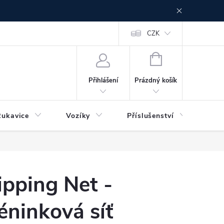
CZK
NÁKUPNÍ
KOŠÍK
Prázdný košík
Přihlášení
Rukavice
Vozíky
Příslušenství
Ser
pping Net -
réninková síť