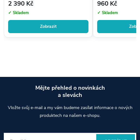
2 390 Kč
960 Kč
✓ Skladem
✓ Skladem
Zobrazit
Zobra
Mějte přehled o novinkách
a slevách
Z
Vložte svůj e-mail a my vám budeme zasílat informace o nových
á
produktech na našem e-shopu.
p