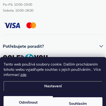
Po–Pá: 10:00–19:00
Sobota: 10:00–18:00
Potřebujete poradit?
Tento web používá soubory cookie. Dalším procházením
tohoto webu vyjadřujete souhlas s jejich používáním.. Více
Ozve se vám skutečný člověk, který golfovému vybavení rozumí.
informací
zde
.
Nastavení
Copyright 2026
Golfshop4you
. Všechna práva vyhrazena.
Upravit
nastavení cookies
Odmítnout
Souhlasím