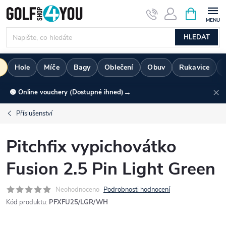
Přejít
NÁKUPNÍ
KOŠÍK
na
obsah
HLEDAT
d
Hole
Míče
Bagy
Oblečení
Obuv
Rukavice
→
🟢 Online vouchery (Dostupné ihned)
Příslušenství
Pitchfix vypichovátko
Fusion 2.5 Pin Light Green
Neohodnoceno
Podrobnosti hodnocení
Kód produktu:
PFXFU25/LGR/WH