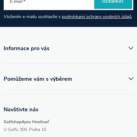
E-mail
ODEBÍRAT
a
Vložením e-mailu souhlasíte s
podmínkami ochrany osobních údajů
t
í
Informace pro vás
Pomůžeme vám s výběrem
Navštivte nás
Golfshop4you Hostivař
U Golfu 300, Praha 10