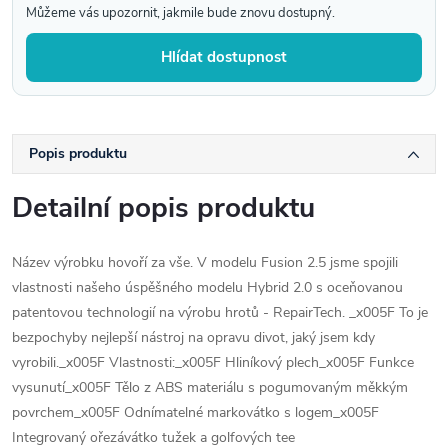
Můžeme vás upozornit, jakmile bude znovu dostupný.
Hlídat dostupnost
Popis produktu
Detailní popis produktu
Název výrobku hovoří za vše. V modelu Fusion 2.5 jsme spojili
vlastnosti našeho úspěšného modelu Hybrid 2.0 s oceňovanou
patentovou technologií na výrobu hrotů - RepairTech. _x005F To je
bezpochyby nejlepší nástroj na opravu divot, jaký jsem kdy
vyrobili._x005F Vlastnosti:_x005F Hliníkový plech_x005F Funkce
vysunutí_x005F Tělo z ABS materiálu s pogumovaným měkkým
povrchem_x005F Odnímatelné markovátko s logem_x005F
Integrovaný ořezávátko tužek a golfových tee