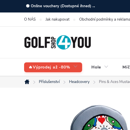
Přejít
→
🟢 Online vouchery (Dostupné ihned)
na
O NÁS
Jak nakupovat
Obchodní podmínky a reklama
obsah
🔥Výprodej až -80%
Hole
Míč
Příslušenství
Headcovery
Pins & Aces Musta
Domů