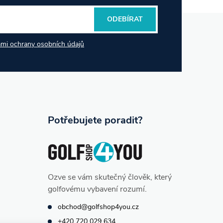
ODEBÍRAT
mi ochrany osobních údajů
Potřebujete poradit?
Ozve se vám skutečný člověk, který
golfovému vybavení rozumí.
obchod@golfshop4you.cz
+420 720 029 634