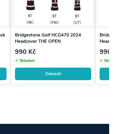
ack
Bridgestone Golf HCG470 2024
Bridgestone Go
Headcover THE OPEN
Headcover US 
990 Kč
990 Kč
✓ Skladem
✓ Skladem
Zobrazit
Zo