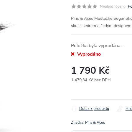
Neohodnoceno
Po
Pins & Aces Mustache Sugar Skul
skull s knírem a šedým designem. 
Položka byla vyprodána…
Vyprodáno
1 790 Kč
1 479,34 Kč bez DPH
Měrná
cena:
Dotaz k produktu
Hlí
Značka:
Pins & Aces