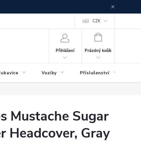
CZK
NÁKUPNÍ
KOŠÍK
Prázdný košík
Přihlášení
Rukavice
Vozíky
Příslušenství
Ser
es Mustache Sugar
er Headcover, Gray