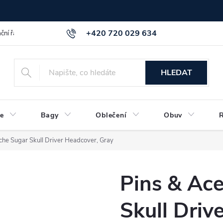
+420 720 029 634
ční řád
GDPR info a směrnice
Kontakt
HLEDAT
e
Bagy
Oblečení
Obuv
che Sugar Skull Driver Headcover, Gray
Pins & Ac
Skull Driv