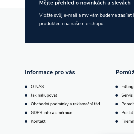
Mějte přehled o novinkách
a slevách
Z
Vložte svůj e-mail a my vám budeme zasílat
produktech na našem e-shopu.
á
p
a
t
Informace pro vás
Pomůž
í
O NÁS
Fitting
Jak nakupovat
Servis 
Obchodní podmínky a reklamační řád
Poradi
GDPR info a směrnice
Poslat
Kontakt
Firemn