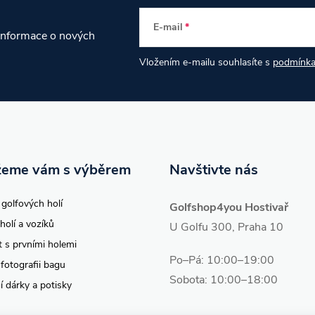
E-mail
 informace o nových
Vložením e-mailu souhlasíte s
podmínka
eme vám s výběrem
Navštivte nás
 golfových holí
Golfshop4you Hostivař
holí a vozíků
U Golfu 300, Praha 10
t s prvními holemi
Po–Pá: 10:00–19:00
 fotografii bagu
Sobota: 10:00–18:00
í dárky a potisky