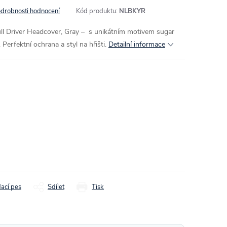
drobnosti hodnocení
Kód produktu:
NLBKYR
l Driver Headcover, Gray – s unikátním motivem sugar
Perfektní ochrana a styl na hřišti.
Detailní informace
dací pes
Sdílet
Tisk