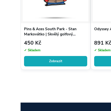
Pins & Aces South Park - Stan
Odyssey 
Markovátko | Skvělý golfový
doplněk pro fanoušky South Parku
450 Kč
891 K
✓ Skladem
✓ Skladem
Zobrazit