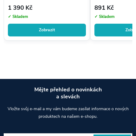
1 390 Kč
891 Kč
✓ Skladem
✓ Skladem
Zobrazit
Zobra
Mějte přehled o novinkách
a slevách
Z
Vložte svůj e-mail a my vám budeme zasílat informace o nových
á
produktech na našem e-shopu.
p