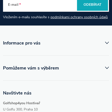
E-mail
ODEBÍRAT
a
Vložením e-mailu souhlasíte s
podmínkami ochrany osobních údajů
t
í
Informace pro vás
Pomůžeme vám s výběrem
Navštivte nás
Golfshop4you Hostivař
U Golfu 300, Praha 10