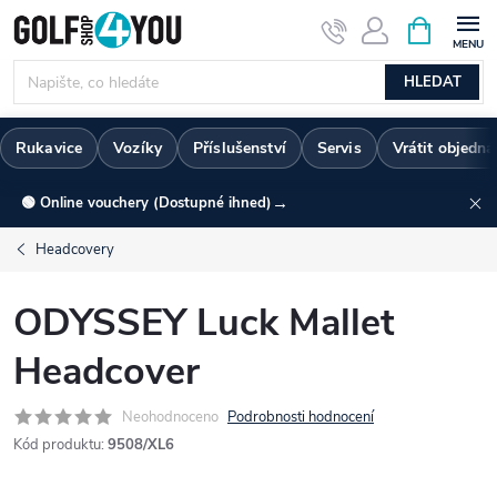
Přejít
NÁKUPNÍ
KOŠÍK
na
obsah
HLEDAT
Rukavice
Vozíky
Příslušenství
Servis
Vrátit objedn
→
🟢 Online vouchery (Dostupné ihned)
Headcovery
ODYSSEY Luck Mallet
Headcover
Neohodnoceno
Podrobnosti hodnocení
Kód produktu:
9508/XL6