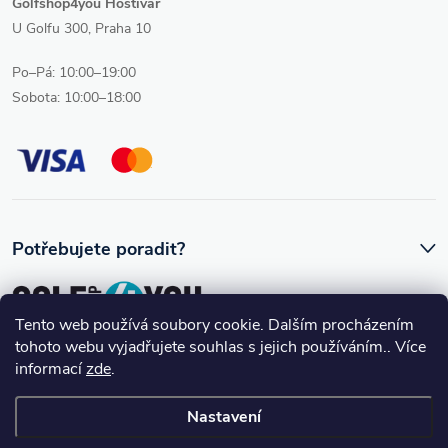
Golfshop4you Hostivař
U Golfu 300, Praha 10
Po–Pá: 10:00–19:00
Sobota: 10:00–18:00
Potřebujete poradit?
Tento web používá soubory cookie. Dalším procházením
tohoto webu vyjadřujete souhlas s jejich používáním.. Více
Ozve se vám skutečný člověk, který golfovému vybavení rozumí.
informací
zde
.
Nastavení
Copyright 2026
Golfshop4you
. Všechna práva vyhrazena.
Upravit