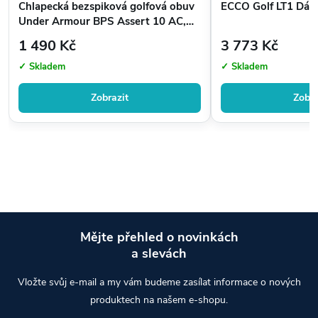
Chlapecká bezspiková golfová obuv
ECCO Golf LT1 Dám
Under Armour BPS Assert 10 AC,
Modré
1 490 Kč
3 773 Kč
✓ Skladem
✓ Skladem
Zobrazit
Zobra
Mějte přehled o novinkách
a slevách
Z
Vložte svůj e-mail a my vám budeme zasílat informace o nových
á
produktech na našem e-shopu.