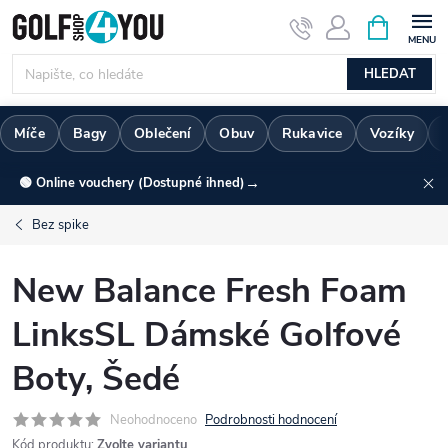
Přejít
NÁKUPNÍ
KOŠÍK
na
obsah
HLEDAT
Míče
Bagy
Oblečení
Obuv
Rukavice
Vozíky
→
🟢 Online vouchery (Dostupné ihned)
Bez spike
New Balance Fresh Foam
LinksSL Dámské Golfové
Boty, Šedé
Neohodnoceno
Podrobnosti hodnocení
Kód produktu:
Zvolte variantu