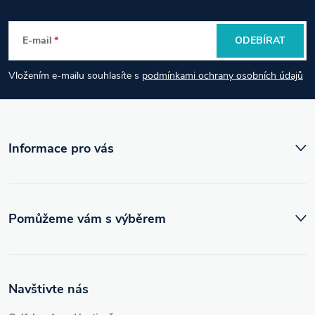
p
E-mail
ODEBÍRAT
a
Vložením e-mailu souhlasíte s
podmínkami ochrany osobních údajů
t
í
Informace pro vás
Pomůžeme vám s výběrem
Navštivte nás