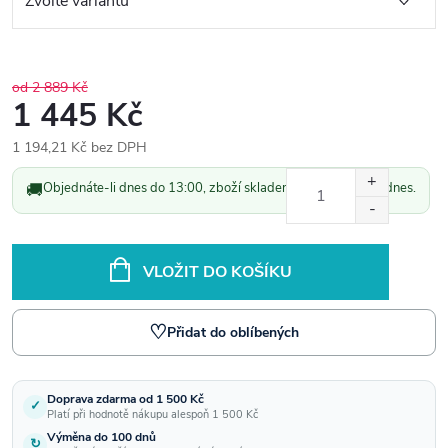
od 2 889 Kč
1 445 Kč
1 194,21 Kč bez DPH
Měrná
🚚
Objednáte-li dnes do 13:00, zboží skladem odešleme ještě dnes.
cena:
VLOŽIT DO KOŠÍKU
♡
Přidat do oblíbených
Doprava zdarma od 1 500 Kč
✓
Platí při hodnotě nákupu alespoň 1 500 Kč
Výměna do 100 dnů
↻