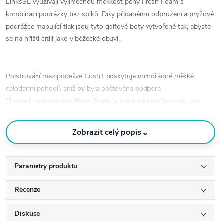
LinksSL využívájí výjimečnou měkkost pěny Fresh Foam s
kombinací podrážky bez spiků. Díky přidanému odpružení a pryžové
podrážce mapující tlak jsou tyto golfové boty vytvořené tak, abyste
se na hřišti cítili jako v běžecké obuvi.
Polstrování mezipodešve Cush+ poskytuje mimořádně měkké
celodenní pohodlí, aniž by byla obětována podpora
Tlumení mezipodešve Fresh Foam je precizně navrženo tak, aby
poskytovalo mimořádně odpružený a lehký chod
Inteligentní gumová podrážka bez spiků má barvy mapující tlak,
⌄
Zobrazit celý popis
které zvýrazňují klíčové výkonnostní zóny
Voděodolný svršek z mikrovláknové kůže a výkonné síťoviny s
očními výstupky z TPU
Parametry produktu
Svařovaná ochrana proti vodě v přední části chodidla
Recenze
Zaregistrujte se a nakupte toto zboží ještě výhodněji!
Diskuse