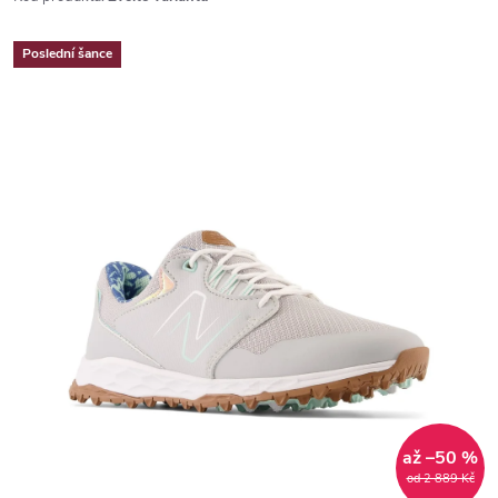
Poslední šance
až –50 %
od 2 889 Kč