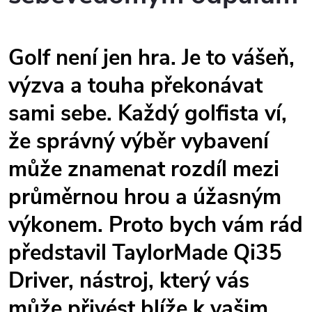
Golf není jen hra. Je to vášeň,
výzva a touha překonávat
sami sebe. Každý golfista ví,
že správný výběr vybavení
může znamenat rozdíl mezi
průměrnou hrou a úžasným
výkonem. Proto bych vám rád
představil
TaylorMade Qi35
Driver
, nástroj, který vás
může přivést blíže k vašim