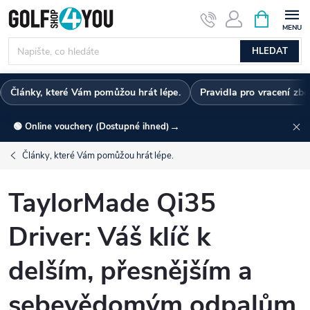
Přejít
NÁKUPNÍ
KOŠÍK
na
obsah
HLEDAT
Články, které Vám pomůžou hrát lépe.
Pravidla pro vracení zbo
→
🟢 Online vouchery (Dostupné ihned)
Články, které Vám pomůžou hrát lépe.
TaylorMade Qi35
Driver: Váš klíč k
delším, přesnějším a
sebevědomým odpalům