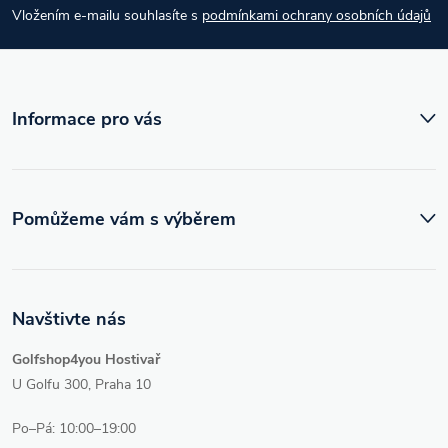
Vložením e-mailu souhlasíte s
podmínkami ochrany osobních údajů
t
í
Informace pro vás
Pomůžeme vám s výběrem
Navštivte nás
Golfshop4you Hostivař
U Golfu 300, Praha 10
Po–Pá: 10:00–19:00