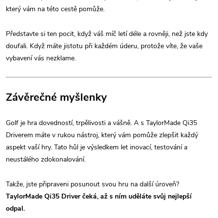
který vám na této cestě pomůže.
Představte si ten pocit, když váš míč letí déle a rovněji, než jste kdy
doufali. Když máte jistotu při každém úderu, protože víte, že vaše
vybavení vás nezklame.
Závěrečné myšlenky
Golf je hra dovedností, trpělivosti a vášně. A s TaylorMade Qi35
Driverem máte v rukou nástroj, který vám pomůže zlepšit každý
aspekt vaší hry. Tato hůl je výsledkem let inovací, testování a
neustálého zdokonalování.
Takže, jste připraveni posunout svou hru na další úroveň?
TaylorMade Qi35 Driver čeká, až s ním uděláte svůj nejlepší
odpal.