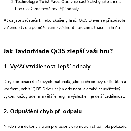
Technologie Twist Face:
Opravuje časté chyby jako slice a
hook, což znamená rovnější odpaly.
Ať už jste začátečník nebo zkušený hráč, Qi35 Driver se přizpůsobí
vašemu stylu a pomůže vám zvládnout náročné situace na hřišti.
Jak TaylorMade Qi35 zlepší vaši hru?
1.
Vyšší vzdálenost, lepší odpaly
Díky kombinaci špičkových materiálů, jako je chromový uhlík, titan a
wolfram, nabízí Qi35 Driver nejen odolnost, ale také neuvěřitelný
výkon. Každý úder má větší energii a výsledkem je delší vzdálenost.
2.
Odpuštění chyb při odpalu
Nikdo není dokonalý a ani profesionálové netrefí střed hole pokaždé.