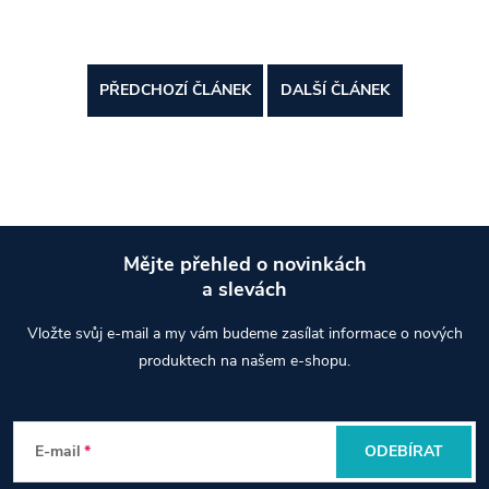
PŘEDCHOZÍ ČLÁNEK
DALŠÍ ČLÁNEK
Mějte přehled o novinkách
a slevách
Z
Vložte svůj e-mail a my vám budeme zasílat informace o nových
á
produktech na našem e-shopu.
p
E-mail
ODEBÍRAT
a