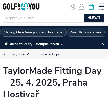
Přejít
NÁKUPNÍ
KOŠÍK
na
obsah
HLEDAT
Články, které Vám pomůžou hrát lépe.
Pravidla pro vracení zbo
→
🟢 Online vouchery (Dostupné ihned)
Články, které Vám pomůžou hrát lépe.
TaylorMade Fitting Day
– 25. 4. 2025, Praha
Hostivař