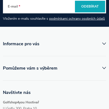
p
E-mail
ODEBÍRAT
a
Vložením e-mailu souhlasíte s
podmínkami ochrany osobních údajů
t
í
Informace pro vás
Pomůžeme vám s výběrem
Navštivte nás
Golfshop4you Hostivař
U Golfu 300, Praha 10