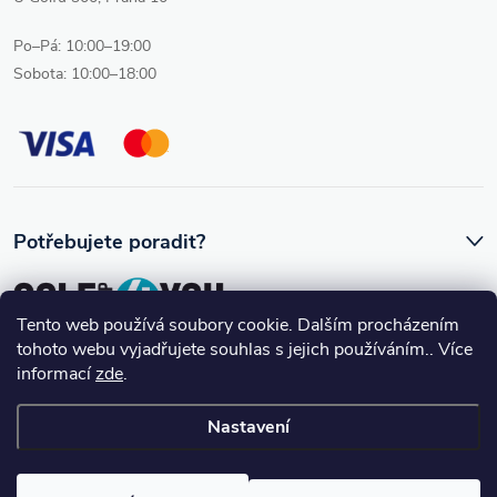
Po–Pá: 10:00–19:00
Sobota: 10:00–18:00
Potřebujete poradit?
Tento web používá soubory cookie. Dalším procházením
tohoto webu vyjadřujete souhlas s jejich používáním.. Více
Ozve se vám skutečný člověk, který golfovému vybavení rozumí.
informací
zde
.
Nastavení
Copyright 2026
Golfshop4you
. Všechna práva vyhrazena.
Upravit
nastavení cookies