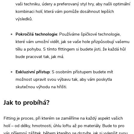
vaši techniku, údery a preferovaný styl hry, aby našli optimální
kombinaci holí, která vám pomůže dosáhnout lepších
výsledků.
Pokročilá technologie
: Používáme špičkové technologie,
které vám umožní vidět, jak se vaše hole přizpůsobují vašemu
tělu a pohybu. S tímto fittingem si budete jisti, že každá hůl
bude pracovat tak, jak má.
Exkluzivní přístup
: S osobním přístupem budete mít
možnost upravit svou výbavu tak, aby vám poskytla
skutečnou výhodu na hřišti.
Jak to probíhá?
Fitting je proces, při kterém se zaměříme na každý aspekt vašich
holí – od délky, hmotnosti, úhlu loftu až po materiály. Bude to pro
vás příjemný zážitek, během kterého se dozvíte, jak si vylepšit svou