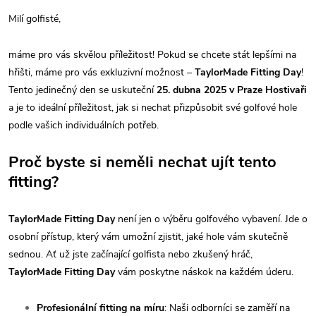
Milí golfisté,
máme pro vás skvělou příležitost! Pokud se chcete stát lepšími na
hřišti, máme pro vás exkluzivní možnost –
TaylorMade Fitting Day
!
Tento jedinečný den se uskuteční
25. dubna 2025 v Praze Hostivaři
a je to ideální příležitost, jak si nechat přizpůsobit své golfové hole
podle vašich individuálních potřeb.
Proč byste si neměli nechat ujít tento
fitting?
TaylorMade Fitting Day
není jen o výběru golfového vybavení. Jde o
osobní přístup, který vám umožní zjistit, jaké hole vám skutečně
sednou. Ať už jste začínající golfista nebo zkušený hráč,
TaylorMade Fitting Day
vám poskytne náskok na každém úderu.
Profesionální fitting na míru
: Naši odborníci se zaměří na