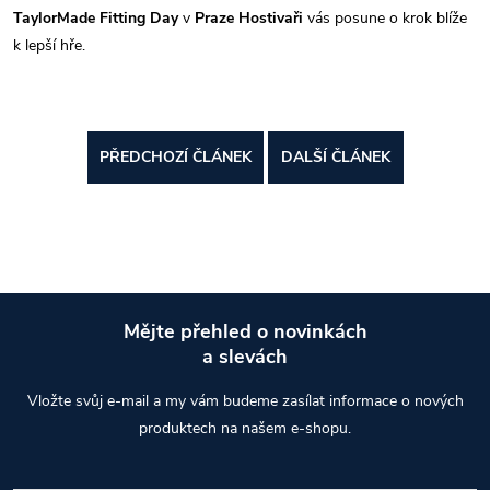
TaylorMade Fitting Day
v
Praze Hostivaři
vás posune o krok blíže
k lepší hře.
PŘEDCHOZÍ ČLÁNEK
DALŠÍ ČLÁNEK
Mějte přehled o novinkách
a slevách
Z
Vložte svůj e-mail a my vám budeme zasílat informace o nových
á
produktech na našem e-shopu.