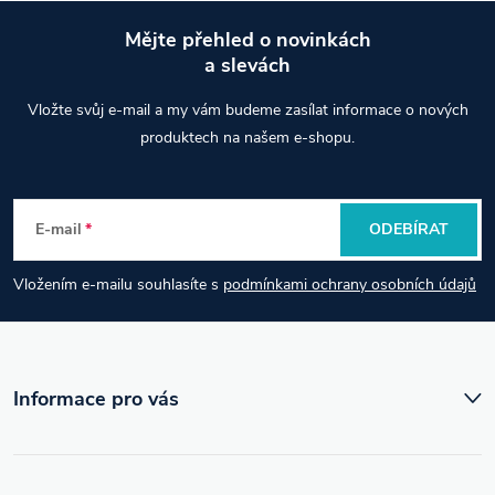
Mějte přehled o novinkách
a slevách
Z
Vložte svůj e-mail a my vám budeme zasílat informace o nových
á
produktech na našem e-shopu.
p
E-mail
ODEBÍRAT
a
Vložením e-mailu souhlasíte s
podmínkami ochrany osobních údajů
t
í
Informace pro vás