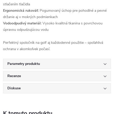
stlačením tlačidla
Ergonomická rukoväť:
Pogumovaný úchop pre pohodlné a pevné
držanie aj v mokrých podmienkach
Vodoodpudivý materiál:
Vysoko kvalitná tkanina s povrchovou
úpravou odpudzujúcou vodu
Perfektný spoločník na golf aj každodenné použitie – spoľahlivá
ochrana v akomkoľvek počasí.
Parametry produktu
Recenze
Diskuse
K tomuto produktu