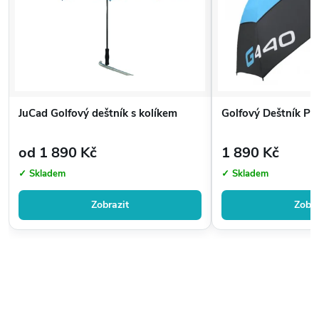
JuCad Golfový deštník s kolíkem
Golfový Deštník PI
od 1 890 Kč
1 890 Kč
✓ Skladem
✓ Skladem
Zobrazit
Zobra