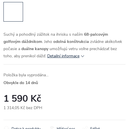
Suchý a pohodlný zážitok na ihrisku s naším
68-palcovým
golfovým dáždnikom
. Jeho
odolná konštrukcia
zvládne akékoľvek
počasie a
duálne kanopy
umožňujú vetru voľne prechádzať bez
toho, aby prenikol dážď.
Detailní informace
Položka byla vyprodána…
Obvykle do 14 dnů
1 590 Kč
1 314,05 Kč bez DPH
Měrná
cena:
Dotaz k produktu
Hlídací pes
Sdílet