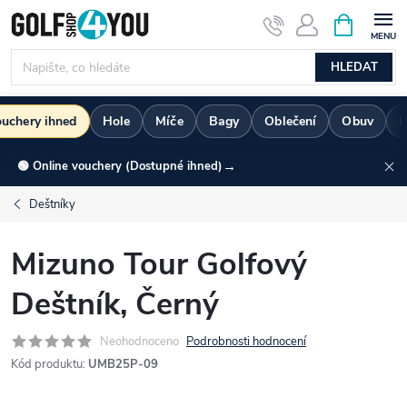
Přejít
NÁKUPNÍ
KOŠÍK
na
obsah
HLEDAT
ouchery ihned
Hole
Míče
Bagy
Oblečení
Obuv
R
→
🟢 Online vouchery (Dostupné ihned)
Deštníky
Mizuno Tour Golfový
Deštník, Černý
Neohodnoceno
Podrobnosti hodnocení
Kód produktu:
UMB25P-09