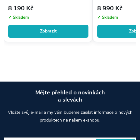
8 190 Kč
8 990 Kč
✓ Skladem
✓ Skladem
Zobrazit
Zobra
Mějte přehled o novinkách
a slevách
Z
Vložte svůj e-mail a my vám budeme zasílat informace o nových
á
produktech na našem e-shopu.
p