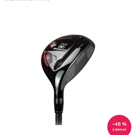
–48 %
2 889 Kč