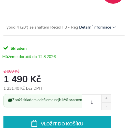
Hybrid 4 (20°) se shaftem Reciol F3 - Reg
Detailní informace
Skladem
12.8.2026
2 889 Kč
1 490 Kč
1 231,40 Kč bez DPH
Měrná
🚚
Zboží skladem odešleme nejbližší pracovní den.
cena:
VLOŽIT DO KOŠÍKU