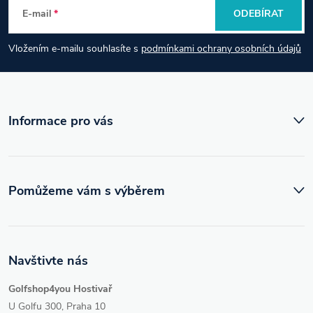
E-mail
ODEBÍRAT
a
Vložením e-mailu souhlasíte s
podmínkami ochrany osobních údajů
t
í
Informace pro vás
Pomůžeme vám s výběrem
Navštivte nás
Golfshop4you Hostivař
U Golfu 300, Praha 10