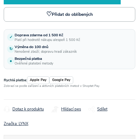
♡
Přidat do oblíbených
Doprava zdarma od 1 500 Kč
✓
Platí při hodnotě nákupu alespoň 1 500 Kč
Výměna do 100 dnů
↻
Nenošené zboží; dopravu hradí zákazník
Bezpečná platba
●
Ověřené platební metody
Rychlá platba:
Apple Pay
Google Pay
Zobrazí se podle zařízení a aktivních platebních metod v Shoptet Pay.
Dotaz k produktu
Hlídací pes
Sdílet
Značka:
LYNX