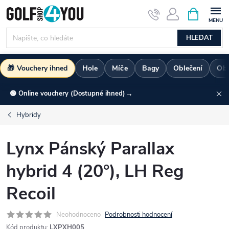
Přejít
NÁKUPNÍ
KOŠÍK
na
obsah
HLEDAT
🎁 Vouchery ihned
Hole
Míče
Bagy
Oblečení
Ob
→
🟢 Online vouchery (Dostupné ihned)
Hybridy
Lynx Pánský Parallax
hybrid 4 (20°), LH Reg
Recoil
Neohodnoceno
Podrobnosti hodnocení
Kód produktu:
LXPXH005