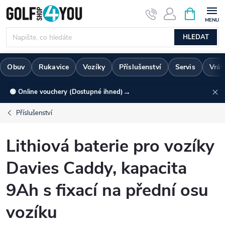
Přejít
NÁKUPNÍ
KOŠÍK
na
obsah
HLEDAT
Obuv
Rukavice
Vozíky
Příslušenství
Servis
Vrát
→
🟢 Online vouchery (Dostupné ihned)
Příslušenství
Lithiová baterie pro vozíky
Davies Caddy, kapacita
9Ah s fixací na přední osu
vozíku