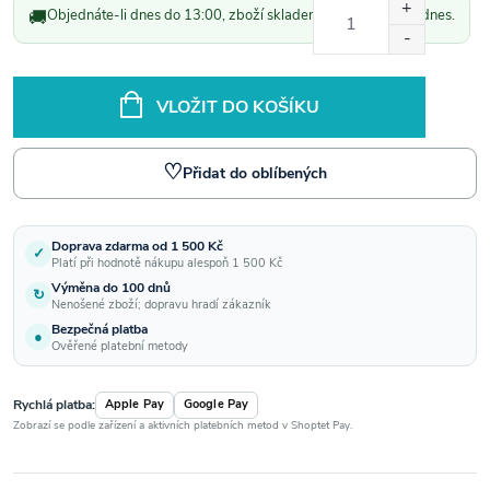
🚚
Objednáte-li dnes do 13:00, zboží skladem odešleme ještě dnes.
cena:
VLOŽIT DO KOŠÍKU
♡
Přidat do oblíbených
Doprava zdarma od 1 500 Kč
✓
Platí při hodnotě nákupu alespoň 1 500 Kč
Výměna do 100 dnů
↻
Nenošené zboží; dopravu hradí zákazník
Bezpečná platba
●
Ověřené platební metody
Rychlá platba:
Apple Pay
Google Pay
Zobrazí se podle zařízení a aktivních platebních metod v Shoptet Pay.