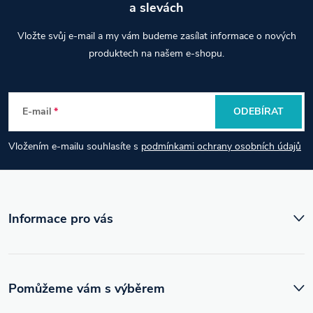
a slevách
Z
Vložte svůj e-mail a my vám budeme zasílat informace o nových
á
produktech na našem e-shopu.
p
E-mail
ODEBÍRAT
a
Vložením e-mailu souhlasíte s
podmínkami ochrany osobních údajů
t
í
Informace pro vás
Pomůžeme vám s výběrem