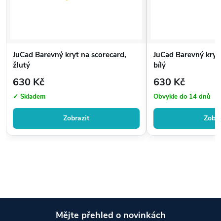
JuCad Barevný kryt na scorecard,
JuCad Barevný kryt 
žlutý
bílý
630 Kč
630 Kč
✓ Skladem
Obvykle do 14 dnů
Zobrazit
Zobra
Mějte přehled o novinkách