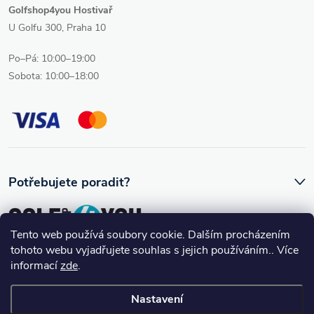
Golfshop4you Hostivař
U Golfu 300, Praha 10
Po–Pá: 10:00–19:00
Sobota: 10:00–18:00
Potřebujete poradit?
Tento web používá soubory cookie. Dalším procházením
tohoto webu vyjadřujete souhlas s jejich používáním.. Více
Ozve se vám skutečný člověk, který golfovému vybavení rozumí.
informací
zde
.
Nastavení