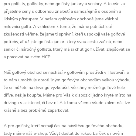
pro golfisty, golfistky, nebo golfisty juniory a seniory. A to vše za
přijatelné ceny s odbornou znalostí a samozřejmě s osobním a
lidským přístupem. V našem golfovém obchodě jsme všichni
milovníci golfu. A vzhledem k tomu, že máme patnáctileté
zkušenosti věříme, že jsme ti správní, kteří uspokojí vaše golfové
potřeby, ať už jste golfista junior, který svou cestu začíná, nebo
senior či náročný golfista, který má si chuť golf užívat, zlepšovat se
a pracovat na svém HCP.
Náš golfový obchod se nachází v golfovém prostředí v Hostivaři, a
to nám umožňuje oproti jiným golfovým obchodům velkou výhodu,
že si můžete na drivingu vyzkoušet všechny možné golfové hole
dříve, než je koupíte. Máme pro Vás k dispozici jedno kryté místo na
drivingu s asistencí, či bez ní. A k tomu všemu všude kolem nás lze
krásně a bez problémů zaparkovat.
A pro golfisty, kteří nemají čas na návštěvu golfového obchodu,
tady máme náš e-shop. Vždyť dostat do rukou balíček s novým