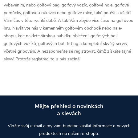
vybavením, nebo golfový bag, golfový vozík, golfové hole, golfové
pomůcky, golfovou rukavici nebo golfové míče, také potěší a ušetří
Vám čas v této rychlé době. A tak Vám zbyde více času na golfovou
hru. Navštivte nás v kamenném golfovém obchodě nebo na e-
shopu, kde najdete širokou nabídku oblečení, golfových holí,
golfových vozíků, golfových bot, fitting a kompletní skvělý servis,
včetně gripování. A nezapomeňte se registrovat, čímž získáte tajné
slevy! Protože registrací to u nás začíná!
Mějte přehled o novinkách
a slevách
Z
Vložte svůj e-mail a my vám budeme zasílat informace o nových
á
produktech na našem e-shopu.