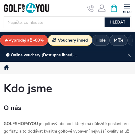
Přejít
NÁKUPNÍ
KOŠÍK
na
obsah
HLEDAT
🔥Výprodej až -80%
🎁 Vouchery ihned
Hole
Míče
B
→
🟢 Online vouchery (Dostupné ihned)
Domů
Kdo jsme
O nás
GOLFSHOP4YOU
je golfový obchod, který má důležité poslání pro
golfisty, a to dodávat kvalitní golfové vybavení nejvyšší kvality ať už