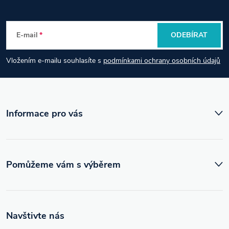
p
E-mail
ODEBÍRAT
a
Vložením e-mailu souhlasíte s
podmínkami ochrany osobních údajů
t
í
Informace pro vás
Pomůžeme vám s výběrem
Navštivte nás