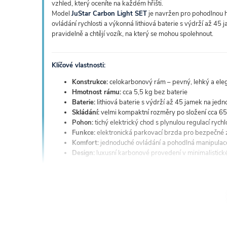
vzhled, který oceníte na každém hřišti.
Model
JuStar Carbon Light SET
je navržen pro pohodlnou h
ovládání rychlosti a výkonná lithiová baterie s výdrží až 45 ja
pravidelně a chtějí vozík, na který se mohou spolehnout.
Klíčové vlastnosti:
Konstrukce:
celokarbonový rám – pevný, lehký a ele
Hmotnost rámu:
cca 5,5 kg bez baterie
Baterie:
lithiová baterie s výdrží až 45 jamek na jedno
Skládání:
velmi kompaktní rozměry po složení cca 6
Pohon:
tichý elektrický chod s plynulou regulací rychl
Funkce:
elektronická parkovací brzda pro bezpečné 
Komfort:
jednoduché ovládání a pohodlná manipulace
Design:
luxusní karbonové provedení v minimalistick
JuStar Carbon Light SET
je vozík pro golfisty, kteří necht
vzhledem a praktickým komfortem. Skvěle se hodí pro hráče, k
pohodlí při každém kole.