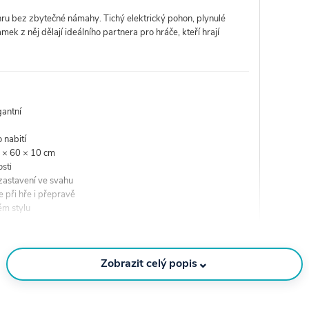
ru bez zbytečné námahy. Tichý elektrický pohon, plynulé
mek z něj dělají ideálního partnera pro hráče, kteří hrají
gantní
 nabití
5 × 60 × 10 cm
osti
zastavení ve svahu
 při hře i přepravě
ém stylu
ějí dělat kompromisy mezi nízkou hmotností, prémiovým
teří často cestují, nakládají vozík do auta a chtějí maximální
⌄
Zobrazit celý popis