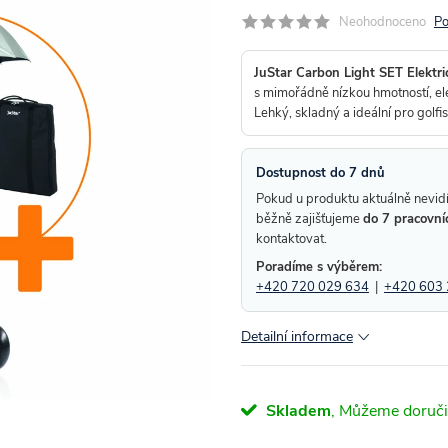
Neohodnoceno
Po
JuStar Carbon Light SET Elektri
s mimořádně nízkou hmotností, ele
Lehký, skladný a ideální pro golfi
Dostupnost do 7 dnů
Pokud u produktu aktuálně nevidí
běžně zajišťujeme
do 7 pracovní
kontaktovat.
Poradíme s výběrem:
+420 720 029 634
|
+420 603 
Detailní informace
Skladem