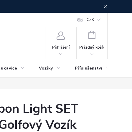
CZK
NÁKUPNÍ
KOŠÍK
Prázdný košík
Přihlášení
Rukavice
Vozíky
Příslušenství
Ser
bon Light SET
 Golfový Vozík