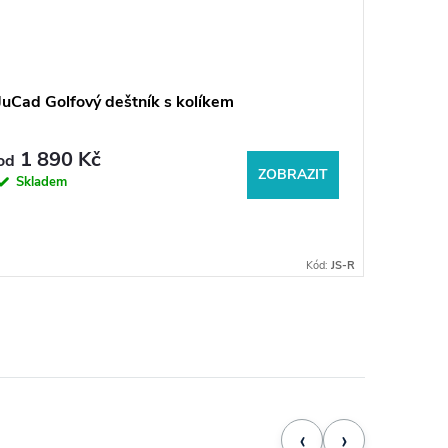
JuCad Golfový deštník s kolíkem
JuCad o
1 890 Kč
390 K
od
ZOBRAZIT
Skladem
Sklad
Kód:
JS-R
‹
›