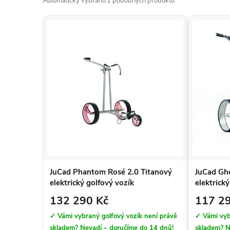
Automaticky vybráno z podobných produktů
JuCad Phantom Rosé 2.0 Titanový
JuCad Gho
elektrický golfový vozík
elektrick
132 290 Kč
117 2
✓ Vámi vybraný golfový vozík není právě
✓ Vámi vyb
skladem? Nevadí – doručíme do 14 dnů!
skladem? N