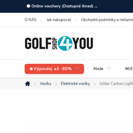
Přejít
→
🟢 Online vouchery (Dostupné ihned)
na
O NÁS
Jak nakupovat
Obchodní podmínky a reklama
obsah
🔥Výprodej až -80%
Hole
Míč
Vozíky
Elektrické vozíky
JuStar Carbon Light
Domů