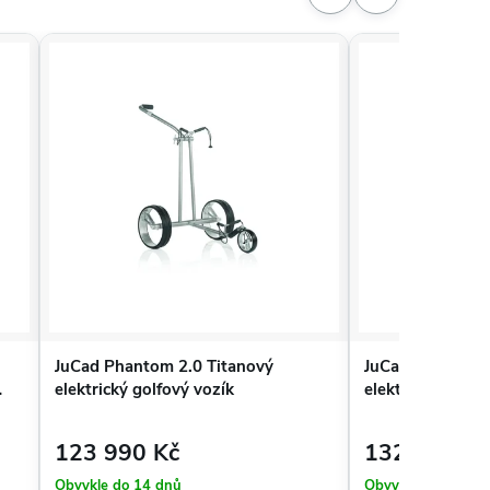
JuCad Phantom 2.0 Titanový
JuCad Phantom e
elektrický golfový vozík
elektrický golfo
ovládáním
123 990 Kč
132 290 Kč
Obvykle do 14 dnů
Obvykle do 14 dn