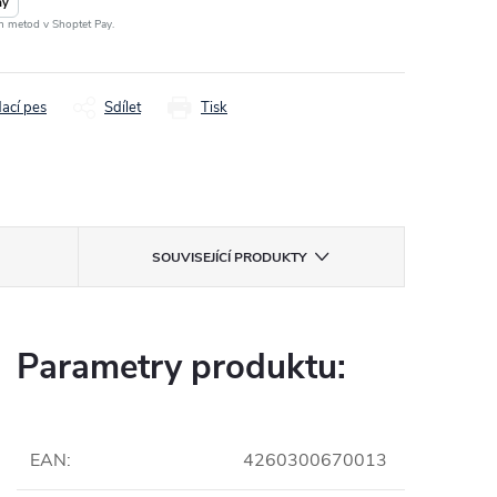
ay
ch metod v Shoptet Pay.
dací pes
Sdílet
Tisk
SOUVISEJÍCÍ PRODUKTY
Parametry produktu:
EAN
:
4260300670013