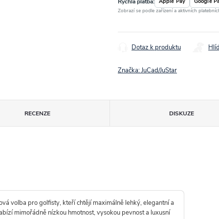
Rychlá platba:
Apple Pay
Google P
Zobrazí se podle zařízení a aktivních platební
Dotaz k produktu
Hlí
Značka:
JuCad/JuStar
RECENZE
DISKUZE
vá volba pro golfisty, kteří chtějí maximálně lehký, elegantní a
 nabízí mimořádně nízkou hmotnost, vysokou pevnost a luxusní