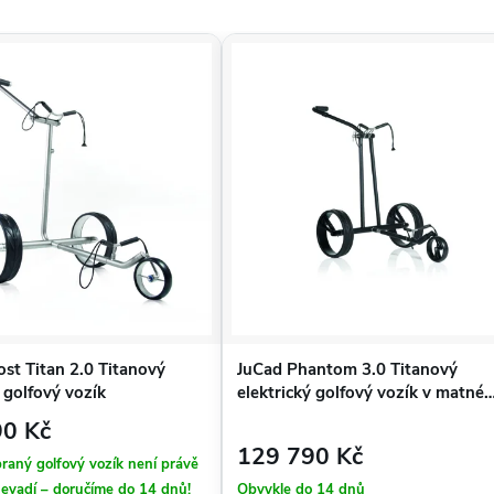
st Titan 2.0 Titanový
JuCad Phantom 3.0 Titanový
ý golfový vozík
elektrický golfový vozík v matné
černé barvě
90 Kč
129 790 Kč
raný golfový vozík není právě
evadí – doručíme do 14 dnů!
Obvykle do 14 dnů