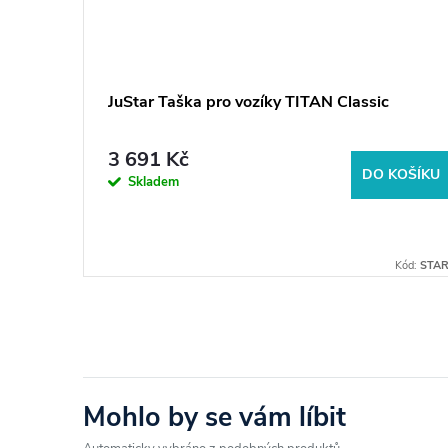
.0
JuStar Taška pro vozíky TITAN Classic
3 691 Kč
BRAZIT
DO KOŠÍKU
Skladem
Kód:
25674
Kód:
STAR
Mohlo by se vám líbit