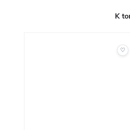
Nakupujte s jistotou u Golfshop4you.cz
Doručení běžně do 5 pracovních dnů
K to
Možnost osobního vyzvednutí v Galerii Golf Hostiv
Poradíme s výběrem, konfigurací i vhodným příslu
♡
♡