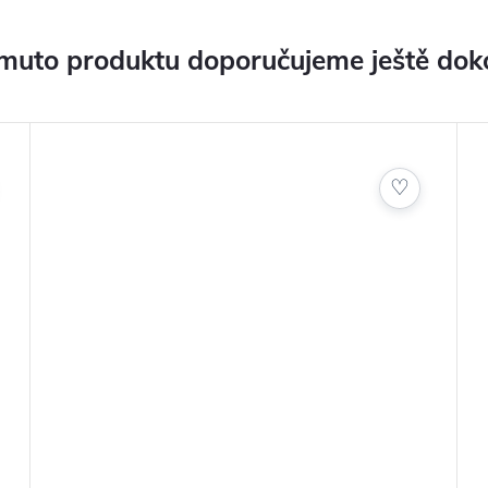
muto produktu doporučujeme ještě dok
ař
šenstvím
♡