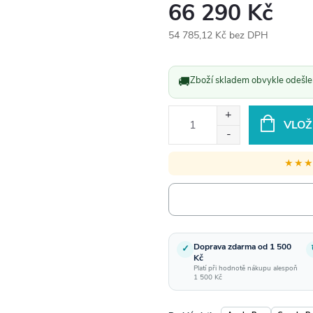
66 290 Kč
54 785,12 Kč bez DPH
Měrná
cena:
🚚
Zboží skladem obvykle odešlem
VLOŽ
★★
Doprava zdarma od 1 500
✓
Kč
Platí při hodnotě nákupu alespoň
1 500 Kč