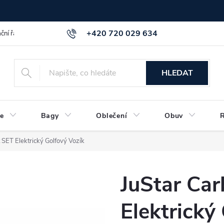
+420 720 029 634
ční řád
GDPR info a směrnice
Kontakt
HLEDAT
e
Bagy
Oblečení
Obuv
 SET Elektrický Golfový Vozík
JuStar Car
Elektrický