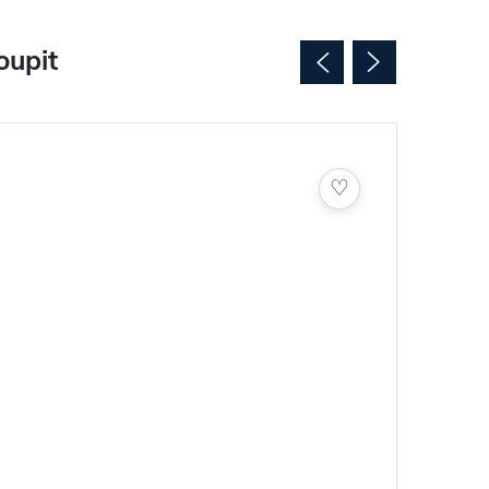
oupit
♡