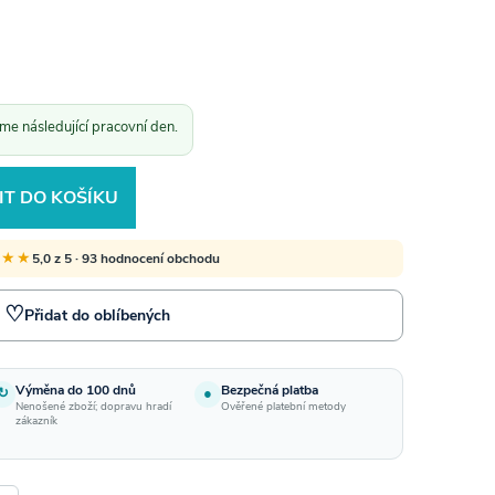
e následující pracovní den.
IT DO KOŠÍKU
★★★
5,0 z 5 · 93 hodnocení obchodu
♡
Přidat do oblíbených
Výměna do 100 dnů
Bezpečná platba
↻
●
Nenošené zboží; dopravu hradí
Ověřené platební metody
zákazník