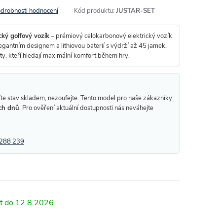
drobnosti hodnocení
Kód produktu:
JUSTAR-SET
cký golfový vozík
– prémiový celokarbonový elektrický vozík
gantním designem a lithiovou baterií s výdrží až 45 jamek.
sty, kteří hledají maximální komfort během hry.
te stav skladem, nezoufejte. Tento model pro naše zákazníky
ch dnů
. Pro ověření aktuální dostupnosti nás neváhejte
288 239
12.8.2026