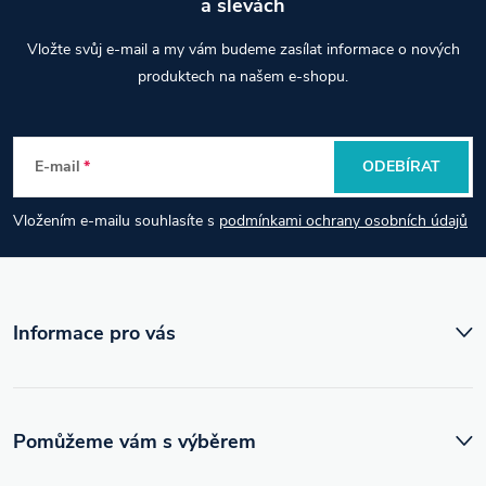
a slevách
Z
Vložte svůj e-mail a my vám budeme zasílat informace o nových
á
produktech na našem e-shopu.
p
E-mail
ODEBÍRAT
a
Vložením e-mailu souhlasíte s
podmínkami ochrany osobních údajů
t
í
Informace pro vás
Pomůžeme vám s výběrem