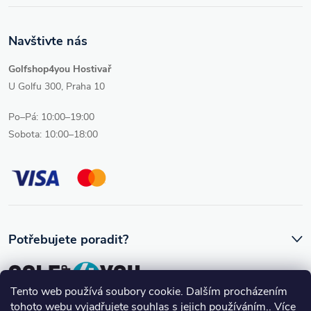
Navštivte nás
Golfshop4you Hostivař
U Golfu 300, Praha 10
Po–Pá: 10:00–19:00
Sobota: 10:00–18:00
Potřebujete poradit?
Tento web používá soubory cookie. Dalším procházením
tohoto webu vyjadřujete souhlas s jejich používáním.. Více
Ozve se vám skutečný člověk, který golfovému vybavení rozumí.