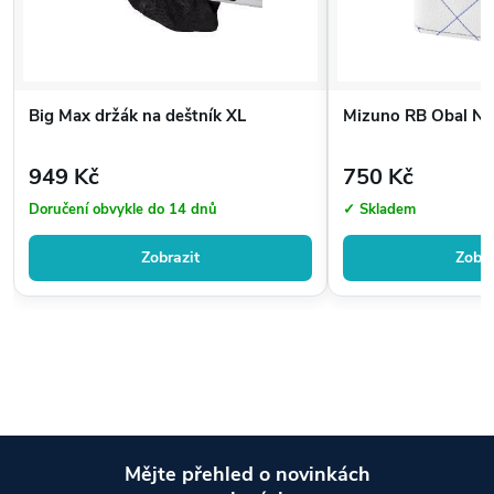
Big Max držák na deštník XL
Mizuno RB Obal Na
949 Kč
750 Kč
Doručení obvykle do 14 dnů
✓ Skladem
Zobrazit
Zobra
Mějte přehled o novinkách