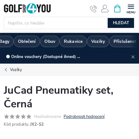
Přejít
NÁKUPNÍ
KOŠÍK
na
obsah
HLEDAT
Bagy
Oblečení
Obuv
Rukavice
Vozíky
Příslušenstv
→
🟢 Online vouchery (Dostupné ihned)
Vozíky
JuCad Pneumatiky set,
Černá
Neohodnoceno
Podrobnosti hodnocení
Kód produktu:
JX2-S2