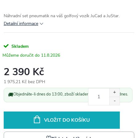
Náhradní set pneumatik na váš golfový vozík JuCad a JuStar.
Detailní informace
Skladem
11.8.2026
2 390 Kč
1 975,21 Kč bez DPH
Měrná
🚚
Objednáte-li dnes do 13:00, zboží skladem odešleme ještě dnes.
cena:
VLOŽIT DO KOŠÍKU