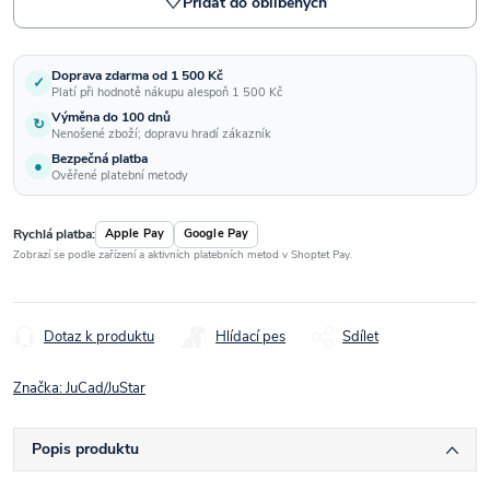
♡
Přidat do oblíbených
Doprava zdarma od 1 500 Kč
✓
Platí při hodnotě nákupu alespoň 1 500 Kč
Výměna do 100 dnů
↻
Nenošené zboží; dopravu hradí zákazník
Bezpečná platba
●
Ověřené platební metody
Rychlá platba:
Apple Pay
Google Pay
Zobrazí se podle zařízení a aktivních platebních metod v Shoptet Pay.
Dotaz k produktu
Hlídací pes
Sdílet
Značka:
JuCad/JuStar
Popis produktu