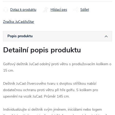
cena:
Dotaz k produktu
Hlídací pes
Sdílet
Značka:
JuCad/JuStar
Popis produktu
Detailní popis produktu
Golfový deštník JuCad odolný proti větru s prodlužovacím kolíkem o
15 cm.
Deštník JuCad čtvercového tvaru s dvojitou stříškou nabízí
dodatečnou ochranu proti větru při hře golfu. S kolíkem pro
upevnění na vozík JuCad. Průměr 145 cm.
Individualizujte si deštník svým jménem, iniciálami nebo logem