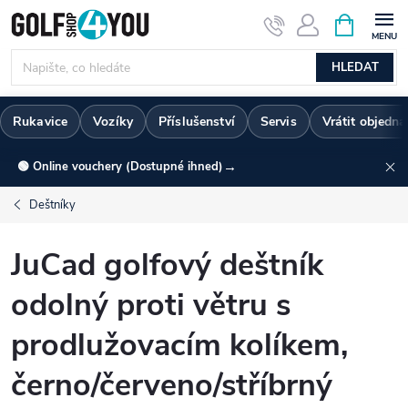
Přejít
NÁKUPNÍ
KOŠÍK
na
obsah
HLEDAT
Rukavice
Vozíky
Příslušenství
Servis
Vrátit objedn
→
🟢 Online vouchery (Dostupné ihned)
Deštníky
JuCad golfový deštník
odolný proti větru s
prodlužovacím kolíkem,
černo/červeno/stříbrný