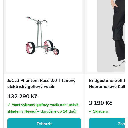
JuCad Phantom Rosé 2.0 Titanový
Bridgestone Golf P
elektrický golfový vozík
Nepromokavé Kalho
132 290 Kč
3 190 Kč
✓ Vámi vybraný golfový vozík není právě
skladem? Nevadí – doručíme do 14 dnů!
✓ Skladem
Zobrazit
Zobra