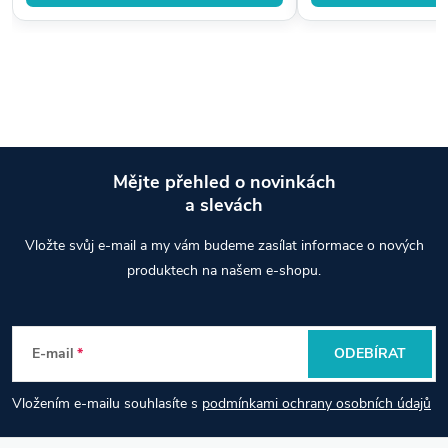
Mějte přehled o novinkách
a slevách
Z
Vložte svůj e-mail a my vám budeme zasílat informace o nových
á
produktech na našem e-shopu.
p
E-mail
ODEBÍRAT
a
Vložením e-mailu souhlasíte s
podmínkami ochrany osobních údajů
t