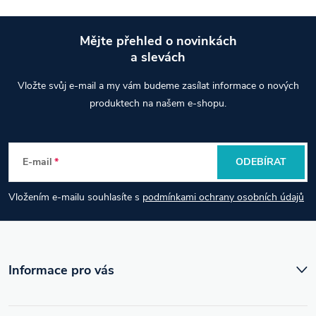
Mějte přehled o novinkách
a slevách
Z
Vložte svůj e-mail a my vám budeme zasílat informace o nových
á
produktech na našem e-shopu.
p
E-mail
ODEBÍRAT
a
Vložením e-mailu souhlasíte s
podmínkami ochrany osobních údajů
t
í
Informace pro vás