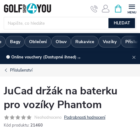
Přejít
NÁKUPNÍ
KOŠÍK
na
obsah
HLEDAT
e
Bagy
Oblečení
Obuv
Rukavice
Vozíky
Přísluš
→
🟢 Online vouchery (Dostupné ihned)
Příslušenství
JuCad držák na baterku
pro vozíky Phantom
Neohodnoceno
Podrobnosti hodnocení
Kód produktu:
21460