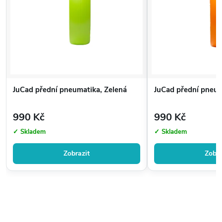
JuCad přední pneumatika, Zelená
JuCad přední pneu
990 Kč
990 Kč
✓ Skladem
✓ Skladem
Zobrazit
Zobra