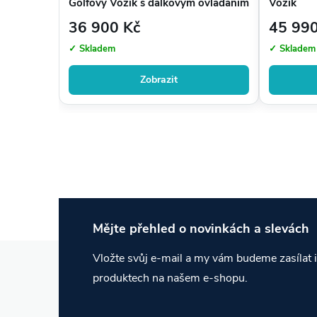
Golfový Vozík s dálkovým ovládáním
Vozík
36 900 Kč
45 990
✓ Skladem
✓ Skladem
Zobrazit
Mějte přehled o novinkách
a slevách
Z
Vložte svůj e-mail a my vám budeme zasílat
produktech na našem e-shopu.
á