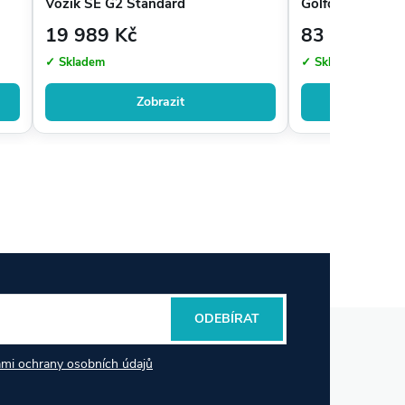
Vozík SE G2 Standard
Golfový Vozík
19 989 Kč
83 790 Kč
✓ Skladem
✓ Skladem
Zobrazit
Zo
ODEBÍRAT
mi ochrany osobních údajů