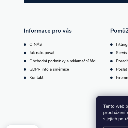
p
a
t
Informace pro vás
Pomůž
í
O NÁS
Fitting
Jak nakupovat
Servis 
Obchodní podmínky a reklamační řád
Poradi
GDPR info a směrnice
Poslat
Kontakt
Firemn
Tento web p
procházením
s jejich pou