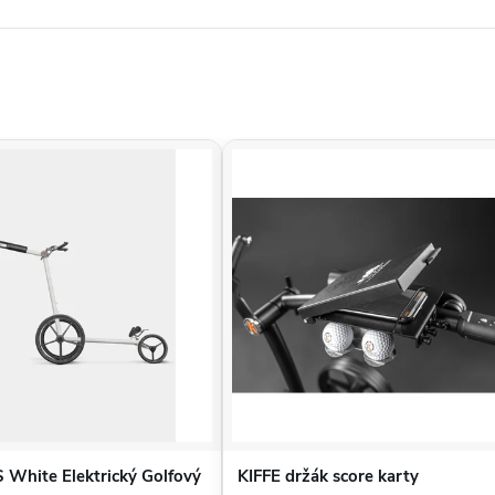
at)
véh bagu
chovým polštářem
íplatku
ek včetně rekuperace energie a nabíječky
60x10 cm / 25,5x23,5x3,9 palce
 White Elektrický Golfový
KIFFE držák score karty