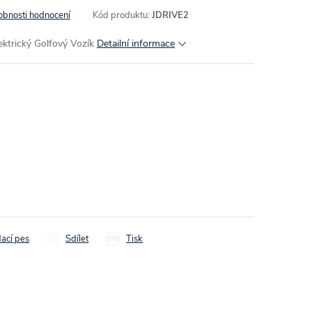
obnosti hodnocení
Kód produktu:
JDRIVE2
lektrický Golfový Vozík
Detailní informace
dací pes
Sdílet
Tisk