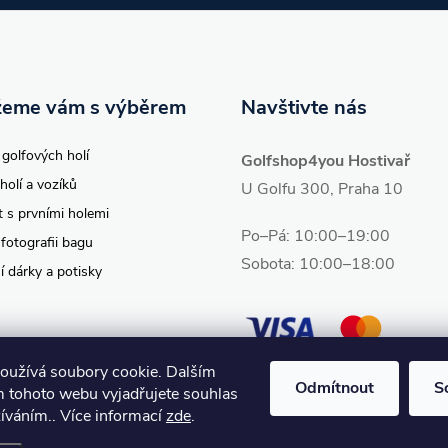
eme vám s výběrem
Navštivte nás
 golfových holí
Golfshop4you Hostivař
holí a vozíků
U Golfu 300, Praha 10
t s prvními holemi
Po–Pá: 10:00–19:00
 fotografii bagu
Sobota: 10:00–18:00
í dárky a potisky
oužívá soubory cookie. Dalším
Odmítnout
S
 tohoto webu vyjadřujete souhlas
žíváním.. Více informací
zde
.