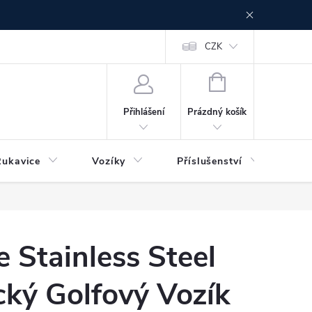
CZK
NÁKUPNÍ
KOŠÍK
Prázdný košík
Přihlášení
Rukavice
Vozíky
Příslušenství
Ser
e Stainless Steel
ický Golfový Vozík