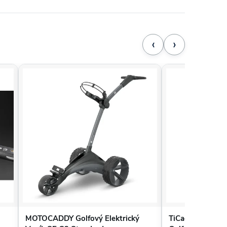
‹
›
MOTOCADDY Golfový Elektrický
TiCad Ten Titano