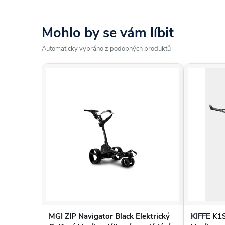
Kabely, motory a baterie zůstávají neviditelné
Elektronická brzda pro jízdu z kopce (tempom
Mohlo by se vám líbit
Horní a dolní sklopné / otočné podpěry golfo
Extrémně silná volnoběžná high-tech kola
Automaticky vybráno z podobných produktů
Kola s vyměnitelnými pneumatikami se vzdu
Výběr z několika barev kol a pneumatik bez př
Snadno dosažitelná velikost balení na plocho
Systém upevnění deštníku pro deštník JuCad
Vysoce výkonná lithiová baterie pro až 45 jam
Hmotnost rámu a kol 7,2 kg
Odnímatelná s plochou velikostí balení: 65x
Rám z nerezové oceli se zárukou 6 let
Volitelné dálkové ovládání
MGI ZIP Navigator Black Elektrický
KIFFE K1S