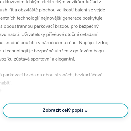
k exkluzivním lehkým elektrickým vozíkům JuCad z
sh-fit a obzvláště plochou velikostí balení se vejde
gentních technologií nejnovější generace poskytuje
y s oboustrannou parkovací brzdou pro bezpečný
avu nabití. Uživatelsky přívětivé otočné ovládání
jně snadné použití i v náročném terénu. Napájecí zdroj
vou technologií je bezpečně uložen v golfovém bagu -
vozíku zůstává sportovní a elegantní.
ká parkovací brzda na obou stranách, bezkartáčové
abití.
ek
neutrálu
⌄
Zobrazit celý popis
osti (10-20-30 metrů)
ez napájení z akumulátoru