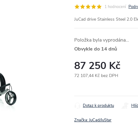
1 hodnocení
Podr
JuCad drive Stainless Steel 2.0 E
Položka byla vyprodána…
Obvykle do 14 dnů
87 250 Kč
72 107,44 Kč bez DPH
Měrná
cena:
Dotaz k produktu
Hlí
Značka:
JuCad/JuStar