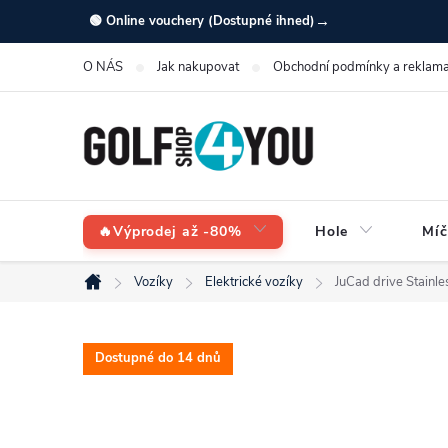
Přejít
→
🟢 Online vouchery (Dostupné ihned)
na
O NÁS
Jak nakupovat
Obchodní podmínky a reklama
obsah
🔥Výprodej až -80%
Hole
Míč
Vozíky
Elektrické vozíky
JuCad drive Stainle
Domů
Dostupné do 14 dnů