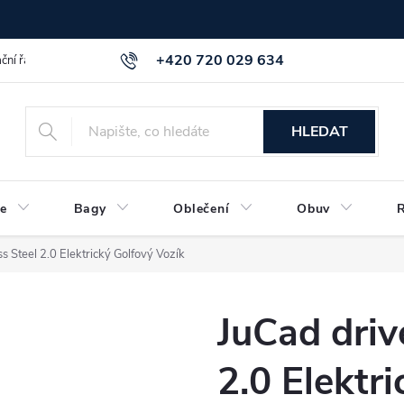
+420 720 029 634
ční řád
GDPR info a směrnice
Kontakt
HLEDAT
e
Bagy
Oblečení
Obuv
ss Steel 2.0 Elektrický Golfový Vozík
JuCad driv
2.0 Elektr