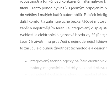
robustností a funkčností konkurenční alternativou 
titanu. Tento pohodlný vozík s jediným připojením pu
do většiny i malých kufrů automobilů. Balíček inteli
další komfort a zahrnuje tiché bezkartáčové motor
záběr v nejstrmějším terénu a integrovaný displej st
rychlosti a elektronická sjezdová brzda zajišťují ste
šetrný k životnímu prostředí s nejmodernější lithio
to zaručuje dlouhou životnost technologie a design 
Integrovaný technologický balíček: elektronic
motory, magnetické zástrčky a ukazatel stavu n
Jednoduché ovládání s plynulou regulací otáč
Výškově nastavitelná rukojeť
Otočný přepínač pro funkce jízdy, zpátečky a 
Automatická regulace přednastavené vzdálen
Snadná manipulace tlačením nebo tažením i b