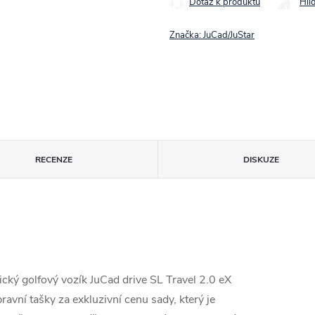
Dotaz k produktu
Hlí
Značka:
JuCad/JuStar
RECENZE
DISKUZE
cký golfový vozík JuCad drive SL Travel 2.0 eX
avní tašky za exkluzivní cenu sady, který je