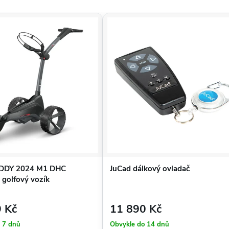
DY 2024 M1 DHC
JuCad dálkový ovladač
ý golfový vozík
 Kč
11 890 Kč
 7 dnů
Obvykle do 14 dnů