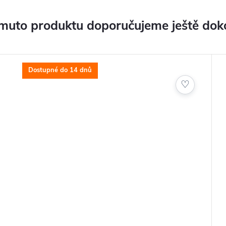
ez napájení z akumulátoru
osti (10-20-30 metrů)
muto produktu doporučujeme ještě dok
at)
k včetně rychlonabíječky
Dostupné do 14 dnů
ového bagu
♡
mením
tku
ikostí balení: 65x35x15 cm / 25,6x13,8x5,9 palce