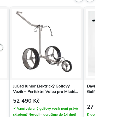
JuCad Junior Elektrický Golfový
Davies Caddy Sm
Vozík – Perfektní Volba pro Mladé
Golfový Vozík, 
Golfisty
52 490 Kč
27 990 Kč
✓ Vámi vybraný golfový vozík není právě
skladem? Nevadí – doručíme do 14 dnů!
K dodání do 3 pra