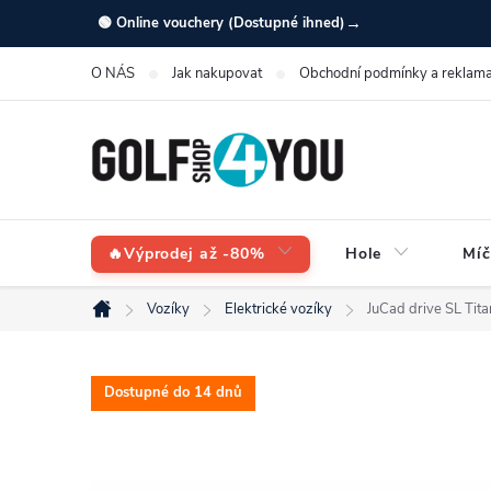
Přejít
→
🟢 Online vouchery (Dostupné ihned)
na
O NÁS
Jak nakupovat
Obchodní podmínky a reklama
obsah
🔥Výprodej až -80%
Hole
Míč
Vozíky
Elektrické vozíky
JuCad drive SL Tita
Domů
Dostupné do 14 dnů