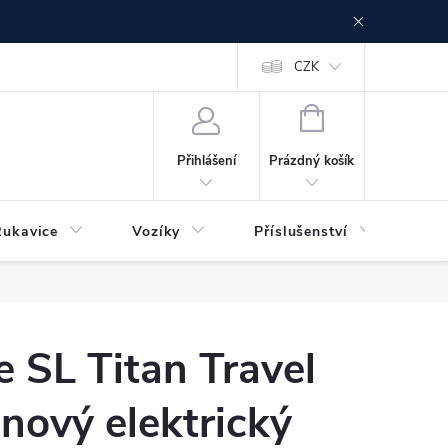
CZK
NÁKUPNÍ
KOŠÍK
Prázdný košík
Přihlášení
Rukavice
Vozíky
Příslušenství
Ser
e SL Titan Travel
anový elektrický