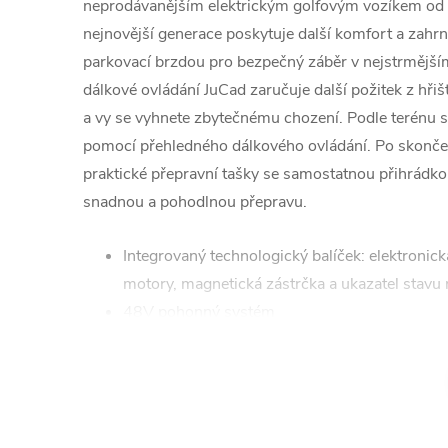
neprodávanějším elektrickým golfovým vozíkem od zn
nejnovější generace poskytuje další komfort a zahr
parkovací brzdou pro bezpečný záběr v nejstrmějším
dálkové ovládání JuCad zaručuje další požitek z hři
a vy se vyhnete zbytečnému chození. Podle terénu se
pomocí přehledného dálkového ovládání. Po skončení
praktické přepravní tašky se samostatnou přihrádkou 
snadnou a pohodlnou přepravu.
Integrovaný technologický balíček: elektronic
motory, magnetická zástrčka a ukazatel stavu 
48V pohonný systém
Jednoduché ovládání s plynulou regulací otáč
Otočný přepínač pro funkce jízdy, zpátečky a 
Systém upevnění deštníku pro deštník JuCad
Výškově nastavitelná rukojeť