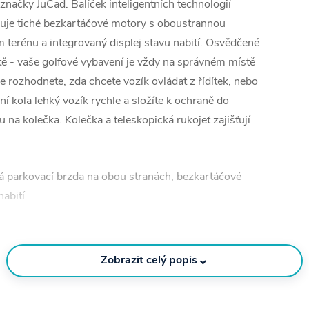
ačky JuCad. Balíček inteligentních technologií
nuje tiché bezkartáčové motory s oboustrannou
 terénu a integrovaný displej stavu nabití. Osvědčené
ště - vaše golfové vybavení je vždy na správném místě
 rozhodnete, zda chcete vozík ovládat z řídítek, nebo
 kola lehký vozík rychle a složíte k ochraně do
na kolečka. Kolečka a teleskopická rukojeť zajišťují
ká parkovací brzda na obou stranách, bezkartáčové
nabití
ek
neutrálu
⌄
Zobrazit celý popis