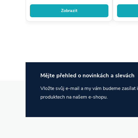
Zobrazit
Mějte přehled o novinkách
a slevách
Z
Vložte svůj e-mail a my vám budeme zasílat
produktech na našem e-shopu.
á
p
a