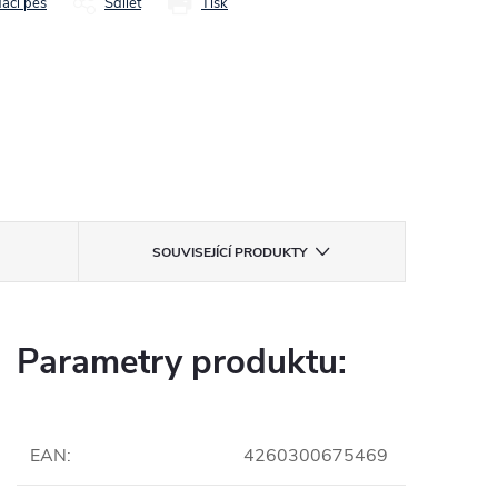
dací pes
Sdílet
Tisk
SOUVISEJÍCÍ PRODUKTY
Parametry produktu:
EAN
:
4260300675469