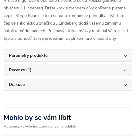
V našem golfovém obchodě naleznete celou kolekci golfového
oblečení J. Lindeberg. Držte krok s trendem díky oblíbené pletené
čepici Stripe Beanie, která snadno kombinuje pohodlí a styl. Tato
čepice s ikonickou značkou J.Lindeberg dodá vašemu zimnímu
šatníku módní nádech. Přiléhavý střih a měkký materiál vám zajistí
teplo a pohodlí, takže je ideálním doplňkem pro chladné dny.
Parametry produktu
Recenze (1)
Diskuse
Mohlo by se vám líbit
Automaticky vybráno z podobných produktů