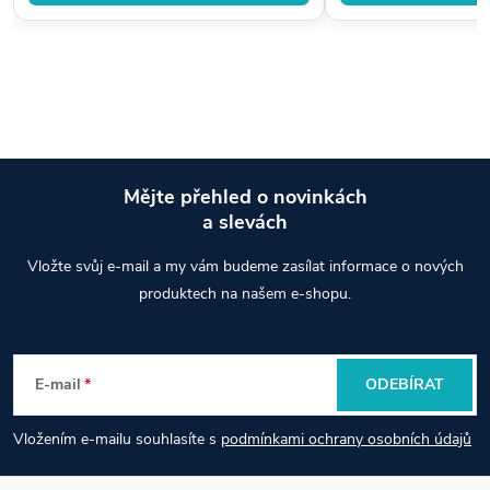
Mějte přehled o novinkách
a slevách
Z
Vložte svůj e-mail a my vám budeme zasílat informace o nových
á
produktech na našem e-shopu.
p
E-mail
ODEBÍRAT
a
Vložením e-mailu souhlasíte s
podmínkami ochrany osobních údajů
t