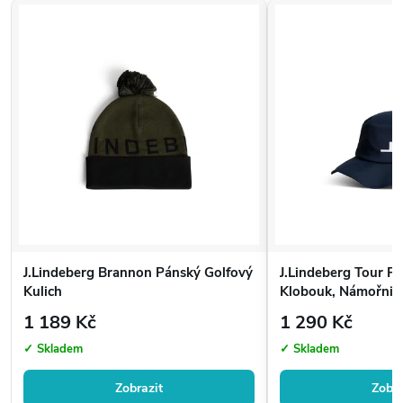
J.Lindeberg Brannon Pánský Golfový
J.Lindeberg Tour P
Kulich
Klobouk, Námořnic
1 189 Kč
1 290 Kč
✓ Skladem
✓ Skladem
Zobrazit
Zobra