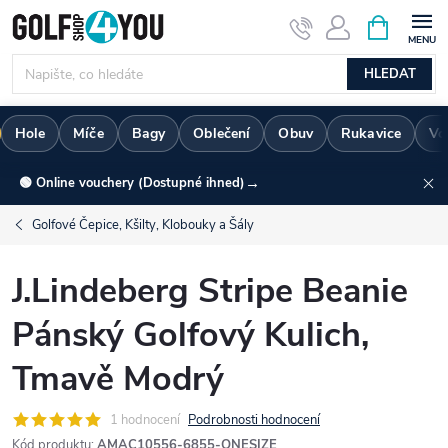
Přejít
NÁKUPNÍ
KOŠÍK
na
obsah
HLEDAT
Hole
Míče
Bagy
Oblečení
Obuv
Rukavice
Vo
→
🟢 Online vouchery (Dostupné ihned)
Golfové Čepice, Kšilty, Klobouky a Šály
J.Lindeberg Stripe Beanie
Pánský Golfový Kulich,
Tmavě Modrý
1 hodnocení
Podrobnosti hodnocení
Kód produktu:
AMAC10556-6855-ONESIZE