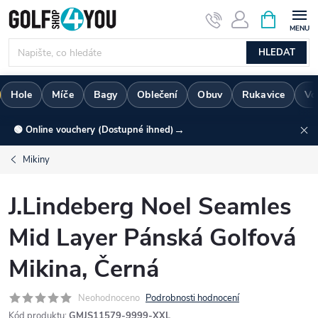
Přejít
NÁKUPNÍ
KOŠÍK
na
obsah
HLEDAT
Hole
Míče
Bagy
Oblečení
Obuv
Rukavice
Vo
→
🟢 Online vouchery (Dostupné ihned)
Mikiny
J.Lindeberg Noel Seamles
Mid Layer Pánská Golfová
Mikina, Černá
Neohodnoceno
Podrobnosti hodnocení
Kód produktu:
GMJS11579-9999-XXL