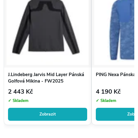
J.Lindeberg Jarvis Mid Layer Pánská
PING Nexa Pánská 
Golfová Mikina - FW2025
2 443 Kč
4 190 Kč
✓ Skladem
✓ Skladem
Zobrazit
Zobra