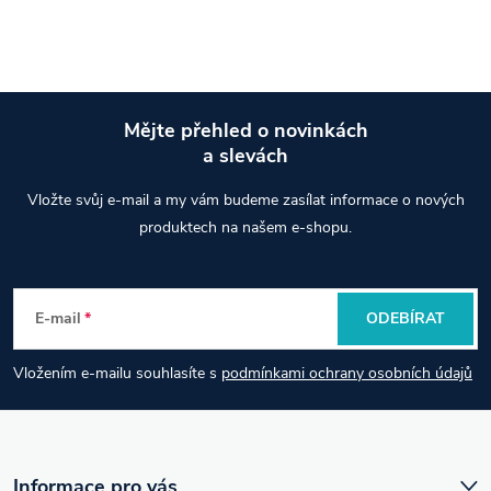
Mějte přehled o novinkách
a slevách
Z
Vložte svůj e-mail a my vám budeme zasílat informace o nových
á
produktech na našem e-shopu.
p
E-mail
ODEBÍRAT
a
Vložením e-mailu souhlasíte s
podmínkami ochrany osobních údajů
t
í
Informace pro vás