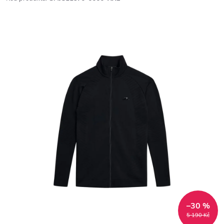
–30 %
5 190 Kč