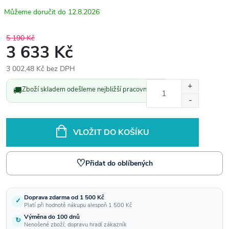
12.8.2026
5 190 Kč
3 633 Kč
3 002,48 Kč bez DPH
Měrná
🚚
Zboží skladem odešleme nejbližší pracovní den.
cena:
VLOŽIT DO KOŠÍKU
♡
Přidat do oblíbených
Doprava zdarma od 1 500 Kč
✓
Platí při hodnotě nákupu alespoň 1 500 Kč
Výměna do 100 dnů
↻
Nenošené zboží; dopravu hradí zákazník