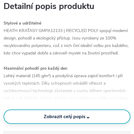
Detailní popis produktu
Stylové a udržitelné
HEATH KRAŤASY GMPA12133 | RECYCLED POLY spojují moderní
design, pohodlí a ekologický přístup. Jsou vyrobeny ze 100%
recyklovaného polyesteru, což z nich činí ideální volbu pro každého,
kdo chce vypadat dobře a zároveň myslet na životní prostředí.
Maximální pohodlí pro každý den
Lehký materiál (145 g/m²) a prodyšná úprava zajistí komfort i při
vysokých teplotách. Díky schopnosti odvádět vlhkost a
rychleschnoucí technologii zůstanete v suchu během sportovních
aktivit i při běžném nošení. Kraťasy mají praktickou délku po kolena
a jsou vybaveny předními i zadními kapsami na drobnosti.
⌄
Zobrazit celý popis
Kvalita v každém detailu
Elegantní logo Bridge zdůrazňuje moderní design, zatímco podšívka