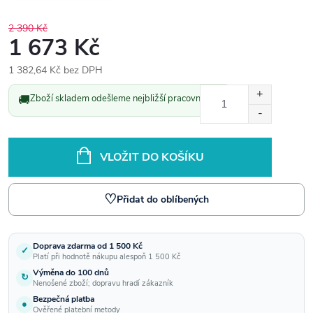
2 390 Kč
1 673 Kč
1 382,64 Kč bez DPH
Měrná
🚚
Zboží skladem odešleme nejbližší pracovní den.
cena:
VLOŽIT DO KOŠÍKU
♡
Přidat do oblíbených
Doprava zdarma od 1 500 Kč
✓
Platí při hodnotě nákupu alespoň 1 500 Kč
Výměna do 100 dnů
↻
Nenošené zboží; dopravu hradí zákazník
Bezpečná platba
●
Ověřené platební metody