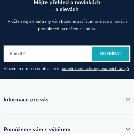
Mějte přehled o novinkách
a slevách
Z
Vložte svůj e-mail a my vám budeme zasílat informace o nových
á
produktech na našem e-shopu.
p
E-mail
ODEBÍRAT
a
Vložením e-mailu souhlasíte s
podmínkami ochrany osobních údajů
t
í
Informace pro vás
Pomůžeme vám s výběrem