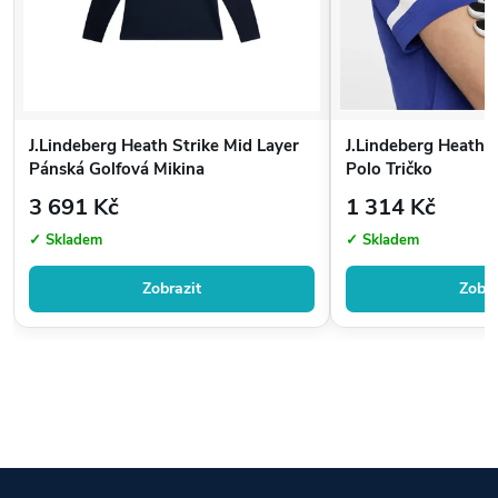
teplotu.
Sušení:
Nesušte v sušičce, raději sušte na vzduchu.
Aviváž:
Nepoužívejte aviváž, aby nedošlo k narušení
funkčních vlastností.
Chemické čištění:
Nevhodné.
J.Lindeberg Heath Strike Mid Layer
J.Lindeberg Heath 
Pánská Golfová Mikina
Polo Tričko
3 691 Kč
1 314 Kč
✓ Skladem
✓ Skladem
Zobrazit
Zobra