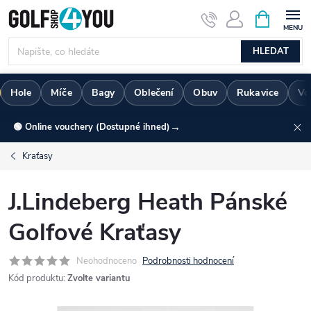
Přejít
NÁKUPNÍ
KOŠÍK
na
obsah
HLEDAT
Hole
Míče
Bagy
Oblečení
Obuv
Rukavice
Vo
→
🟢 Online vouchery (Dostupné ihned)
Kraťasy
J.Lindeberg Heath Pánské
Golfové Kraťasy
Neohodnoceno
Podrobnosti hodnocení
Kód produktu:
Zvolte variantu