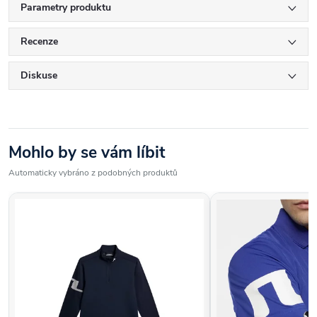
kapes z certifikovaného materiálu Bluesign a Ökotex100 zajišťuje
Parametry produktu
ekologickou a funkční kvalitu. Tyto kraťasy jsou skvělou volbou pro
volný čas, cestování i aktivní pohyb.
Recenze
Diskuse
Mohlo by se vám líbit
Automaticky vybráno z podobných produktů
Péče o kraťasy:
Praní:
Perte na jemný program při teplotě max. 30 °C.
Žehlení:
Žehlení není nutné. Pokud ano, použijte nízkou