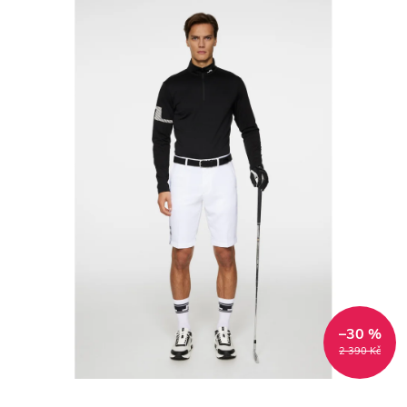
–30 %
2 390 Kč