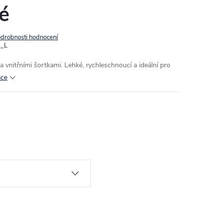
é
drobnosti hodnocení
_L
 vnitřními šortkami. Lehké, rychleschnoucí a ideální pro
ace