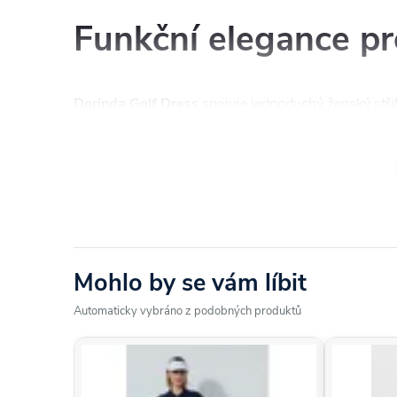
Funkční elegance pr
Dorinda Golf Dress
spojuje jednoduchý ženský střih
vyrobeny z pružného, lehkého a rychleschnoucího 
komfort i při hře v teplejším počasí. Součástí je i vni
pohybu.
Vlastnosti
Mohlo by se vám líbit
Lehký, pružný a prodyšný materiál TX Jersey
Automaticky vybráno z podobných produktů
Rychleschnoucí funkce pro komfort v horku
Klasický golfový límeček s krátkou légou
Vestavěné vnitřní kraťasy (inner shorts)