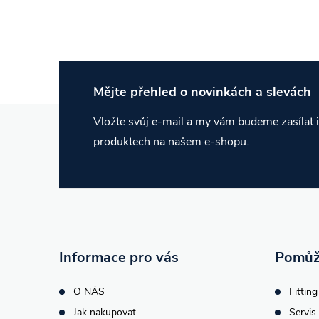
Velikostní tabulka 
J.Lindeberg (EU)
Mějte přehled o novinkách
a slevách
Velikost
Hrudník (cm)
Pás (cm)
Boky (cm)
Z
Vložte svůj e-mail a my vám budeme zasílat
XS
80–84
64–68
88–92
produktech na našem e-shopu.
S
85–89
69–73
93–97
á
M
90–94
74–78
98–102
p
L
95–100
79–84
103–108
XL
101–106
85–90
109–114
a
t
Informace pro vás
Pomůž
í
O NÁS
Fitting
Jak nakupovat
Servis 