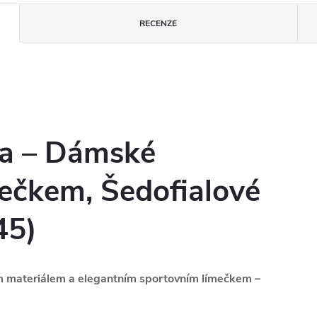
RECENZE
da – Dámské
mečkem, Šedofialové
5)
ým materiálem a elegantním sportovním límečkem –