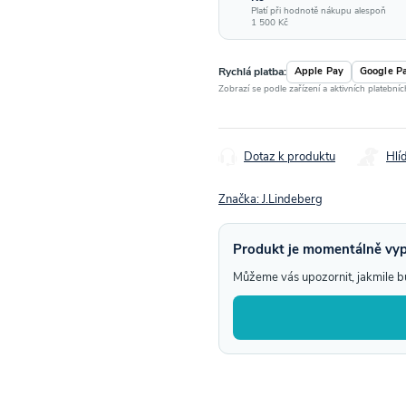
Platí při hodnotě nákupu alespoň
1 500 Kč
Rychlá platba:
Apple Pay
Google P
Zobrazí se podle zařízení a aktivních platební
Dotaz k produktu
Hlí
Značka:
J.Lindeberg
Produkt je momentálně vy
Můžeme vás upozornit, jakmile 