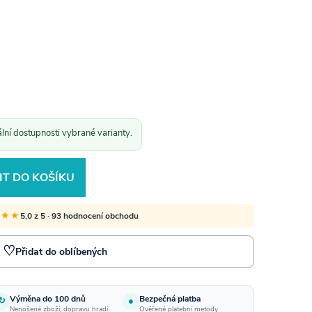
ální dostupnosti vybrané varianty.
IT DO KOŠÍKU
★★★
5,0 z 5 · 93 hodnocení obchodu
♡
Přidat do oblíbených
Výměna do 100 dnů
Bezpečná platba
↻
●
Nenošené zboží; dopravu hradí
Ověřené platební metody