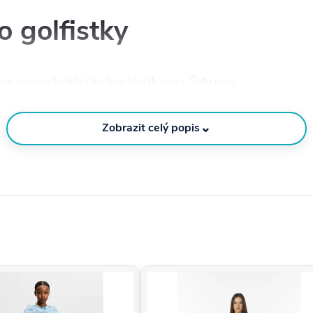
o golfistky
 a vysoce funkční technickou tkaninu. Šaty jsou
materiálu
TX Jersey™
, který zajišťuje maximální
třní strečový šortkový díl, který zajišťuje pohodlí při
⌄
Zobrazit celý popis
™