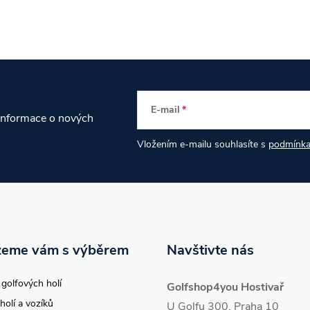
– Dámské šaty
E-mail
 informace o nových
Vložením e-mailu souhlasíte s
podmínka
eme vám s výběrem
Navštivte nás
 golfových holí
Golfshop4you Hostivař
holí a vozíků
U Golfu 300, Praha 10