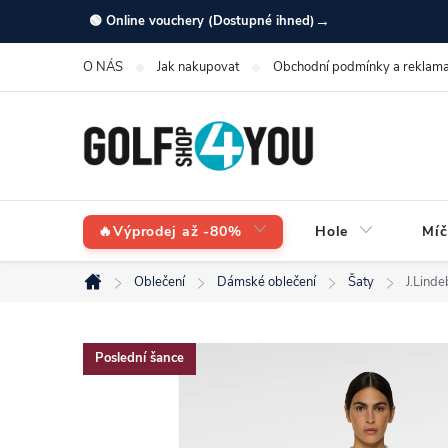
Přejít
→
🟢 Online vouchery (Dostupné ihned)
na
O NÁS
Jak nakupovat
Obchodní podmínky a reklama
obsah
🔥Výprodej až -80%
Hole
Míč
Oblečení
Dámské oblečení
Šaty
J.Lind
Domů
Poslední šance