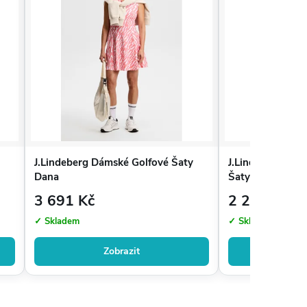
J.Lindeberg Dámské Golfové Šaty
J.Lindeberg Giz
Dana
Šaty s Dlouhým
Modrá
3 691 Kč
2 233 Kč
✓ Skladem
✓ Skladem
Zobrazit
Zo