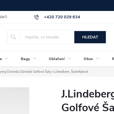
+420 720 029 634
ční řád
GDPR info a směrnice
Kontakt
HLEDAT
e
Bagy
Oblečení
Obuv
eberg Dorinda Dámské Golfové Šaty s Límečkem, Šedofialové
J.Lindebe
Golfové Ša