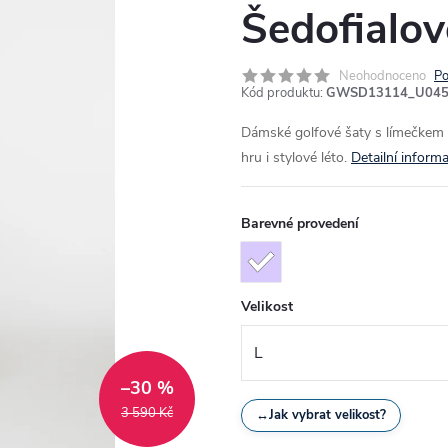
Šedofialov
Neohodnoceno
Po
Kód produktu:
GWSD13114_U045
Dámské golfové šaty s límečkem a
hru i stylové léto.
Detailní inform
Barevné provedení
Velikost
–30 %
3 590 Kč
↔
Jak vybrat velikost?