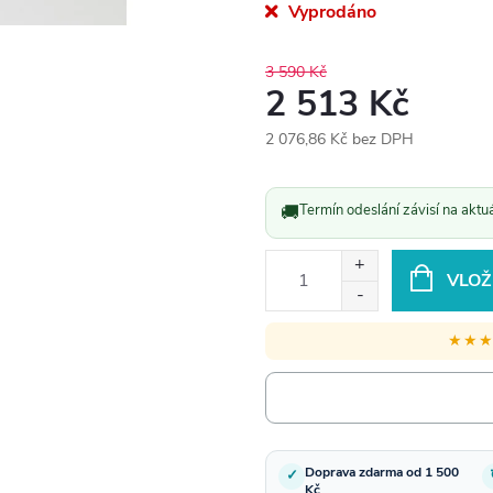
Vyprodáno
3 590 Kč
2 513 Kč
2 076,86 Kč bez DPH
Měrná
cena:
🚚
Termín odeslání závisí na aktu
VLOŽ
★★
Doprava zdarma od 1 500
✓
Kč