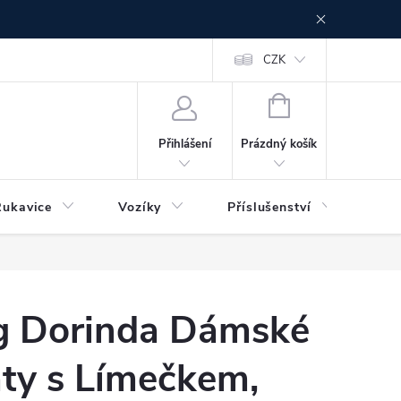
CZK
NÁKUPNÍ
KOŠÍK
Prázdný košík
Přihlášení
Rukavice
Vozíky
Příslušenství
Ser
rg Dorinda Dámské
ty s Límečkem,