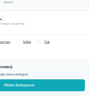
zákazník
ay
ch metod v Shoptet Pay.
dací pes
Sdílet
Tisk
prodaný.
bude znovu dostupný.
Hlídat dostupnost