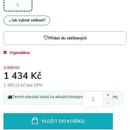
L
↔
Jak vybrat velikost?
♡
Přidat do oblíbených
Vyprodáno
2 390 Kč
1 434 Kč
1 185,12 Kč bez DPH
Měrná
🚚
Termín odeslání závisí na aktuální dostupnosti vybrané varianty.
cena:
VLOŽIT DO KOŠÍKU