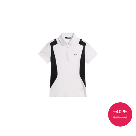
–40 %
2 390 Kč