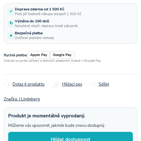
Doprava zdarma od 1 500 Kč
✓
Platí při hodnotě nákupu alespoň 1 500 Kč
Výměna do 100 dnů
↻
Nenošené zboží; dopravu hradí zákazník
Bezpečná platba
●
Ověřené platební metody
Rychlá platba:
Apple Pay
Google Pay
Zobrazí se podle zařízení a aktivních platebních metod v Shoptet Pay.
Dotaz k produktu
Hlídací pes
Sdílet
Značka:
J.Lindeberg
Produkt je momentálně vyprodaný.
Můžeme vás upozornit, jakmile bude znovu dostupný.
Hlídat dostupnost