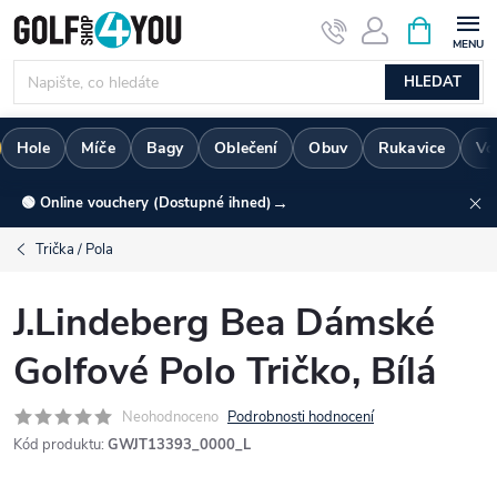
Přejít
NÁKUPNÍ
KOŠÍK
na
obsah
HLEDAT
Hole
Míče
Bagy
Oblečení
Obuv
Rukavice
Vo
→
🟢 Online vouchery (Dostupné ihned)
Trička / Pola
J.Lindeberg Bea Dámské
Golfové Polo Tričko, Bílá
Neohodnoceno
Podrobnosti hodnocení
Kód produktu:
GWJT13393_0000_L