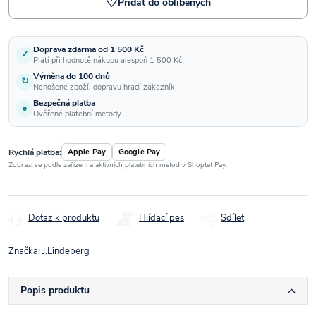
♡
Přidat do oblíbených
Doprava zdarma od 1 500 Kč
✓
Platí při hodnotě nákupu alespoň 1 500 Kč
Výměna do 100 dnů
↻
Nenošené zboží; dopravu hradí zákazník
Bezpečná platba
●
Ověřené platební metody
Rychlá platba:
Apple Pay
Google Pay
Zobrazí se podle zařízení a aktivních platebních metod v Shoptet Pay.
Dotaz k produktu
Hlídací pes
Sdílet
Značka:
J.Lindeberg
Popis produktu