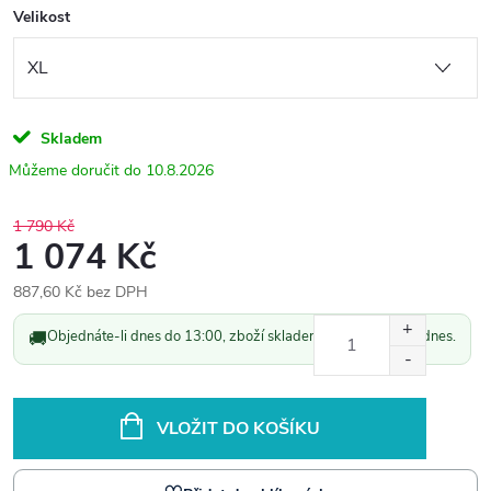
Velikost
Skladem
10.8.2026
1 790 Kč
1 074 Kč
887,60 Kč bez DPH
Měrná
🚚
Objednáte-li dnes do 13:00, zboží skladem odešleme ještě dnes.
cena:
VLOŽIT DO KOŠÍKU