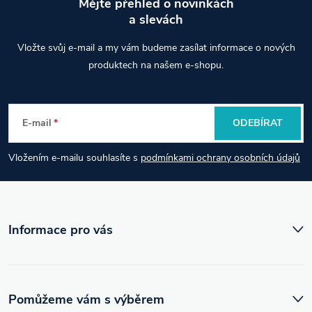
Mějte přehled o novinkách
a slevách
Z
Vložte svůj e-mail a my vám budeme zasílat informace o nových
á
produktech na našem e-shopu.
p
E-mail
ODEBÍRAT
a
Vložením e-mailu souhlasíte s
podmínkami ochrany osobních údajů
t
í
Informace pro vás
Pomůžeme vám s výběrem