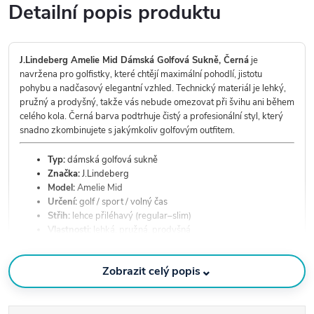
Detailní popis produktu
J.Lindeberg Amelie Mid Dámská Golfová Sukně, Černá
je
navržena pro golfistky, které chtějí maximální pohodlí, jistotu
pohybu a nadčasový elegantní vzhled. Technický materiál je lehký,
pružný a prodyšný, takže vás nebude omezovat při švihu ani během
celého kola. Černá barva podtrhuje čistý a profesionální styl, který
snadno zkombinujete s jakýmkoliv golfovým outfitem.
Typ:
dámská golfová sukně
Značka:
J.Lindeberg
Model:
Amelie Mid
Určení:
golf / sport / volný čas
Střih:
lehce přiléhavý (regular–slim)
Vlastnosti:
lehká, pružná, prodyšná
Vnitřní šortky:
ano
Barva:
černá
⌄
Zobrazit celý popis
Složení materiálu:
88 % polyester