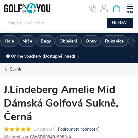
Přejít
NÁKUPNÍ
KOŠÍK
na
obsah
HLEDAT
Hole
Míče
Bagy
Oblečení
Obuv
Rukavice
Vo
→
🟢 Online vouchery (Dostupné ihned)
Sukně
J.Lindeberg Amelie Mid
Dámská Golfová Sukně,
Černá
1 hodnocení
Podrobnosti hodnocení
Kód produktu:
GWSD09349-9999-XL