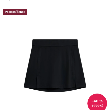
Poslední šance
–40 %
1 790 Kč