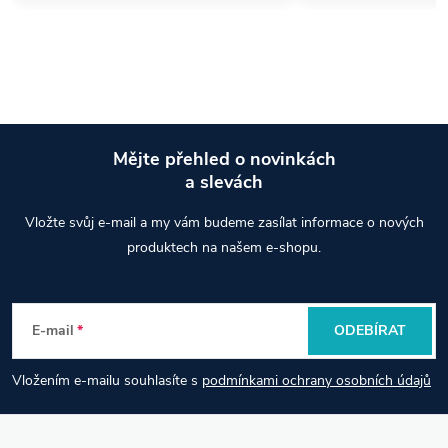
Mějte přehled o novinkách
a slevách
Z
Vložte svůj e-mail a my vám budeme zasílat informace o nových
á
produktech na našem e-shopu.
p
E-mail
ODEBÍRAT
a
Vložením e-mailu souhlasíte s
podmínkami ochrany osobních údajů
t