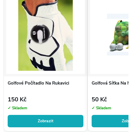
Golfové Počítadlo Na Rukavici
Golfová Síťka Na Mí
150 Kč
50 Kč
✓ Skladem
✓ Skladem
Zobrazit
Zobra