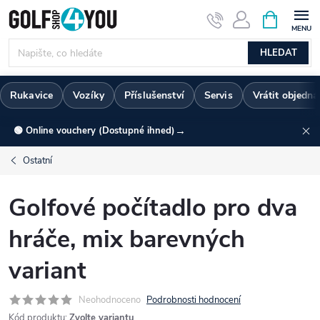
Přejít
NÁKUPNÍ
KOŠÍK
na
obsah
HLEDAT
Rukavice
Vozíky
Příslušenství
Servis
Vrátit objedn
→
🟢 Online vouchery (Dostupné ihned)
Ostatní
Golfové počítadlo pro dva
hráče, mix barevných
variant
Neohodnoceno
Podrobnosti hodnocení
Kód produktu:
Zvolte variantu