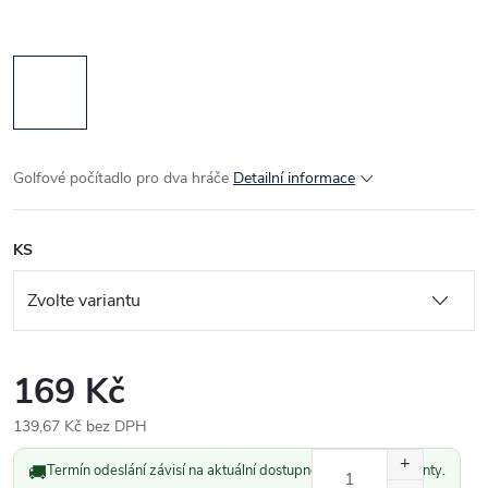
Golfové počítadlo pro dva hráče
Detailní informace
KS
169 Kč
139,67 Kč bez DPH
Měrná
🚚
Termín odeslání závisí na aktuální dostupnosti vybrané varianty.
cena: