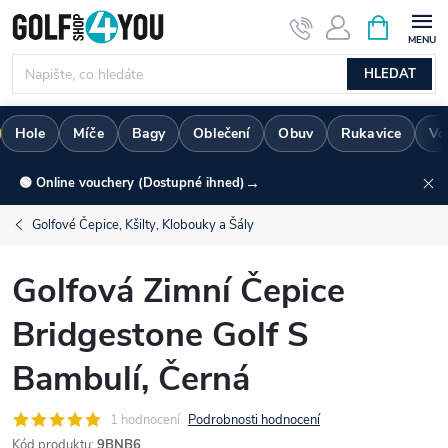
Přejít
NÁKUPNÍ
KOŠÍK
na
obsah
HLEDAT
Hole
Míče
Bagy
Oblečení
Obuv
Rukavice
Vo
→
🟢 Online vouchery (Dostupné ihned)
Golfové Čepice, Kšilty, Klobouky a Šály
Golfová Zimní Čepice
Bridgestone Golf S
Bambulí, Černá
1 hodnocení
Podrobnosti hodnocení
Kód produktu:
9BNB6