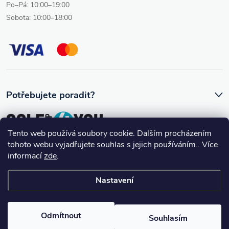
Po–Pá: 10:00–19:00
Sobota: 10:00–18:00
Potřebujete poradit?
Tento web používá soubory cookie. Dalším procházením
tohoto webu vyjadřujete souhlas s jejich používáním.. Více
Ozve se vám skutečný člověk, který golfovému vybavení rozumí.
informací
zde
.
Nastavení
Copyright 2026
Golfshop4you
. Všechna práva vyhrazena.
Upravit
nastavení cookies
Odmítnout
Souhlasím
Vytvořil Shoptet