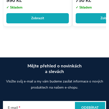
990 Kč
750 Kč
✓ Skladem
✓ Skladem
Zobrazit
Zobra
Mějte přehled o novinkách
a slevách
Z
Vložte svůj e-mail a my vám budeme zasílat informace o nových
á
produktech na našem e-shopu.
p
E-mail
ODEBÍRAT