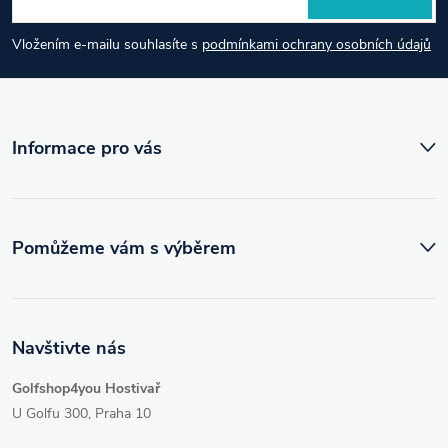
a
Vložením e-mailu souhlasíte s
podmínkami ochrany osobních údajů
t
í
Informace pro vás
Pomůžeme vám s výběrem
Navštivte nás
Golfshop4you Hostivař
U Golfu 300, Praha 10