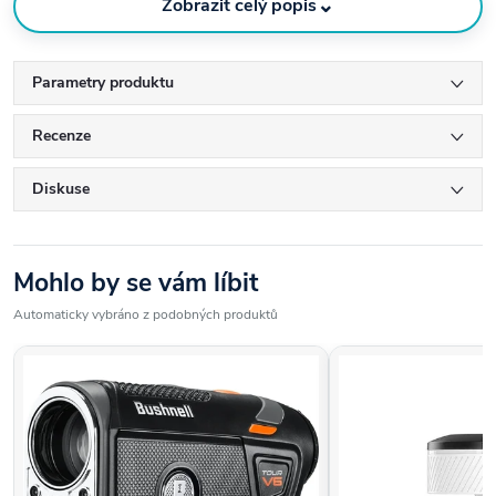
⌄
Zobrazit celý popis
Elegantní, kompaktní design
·
Parametry produktu
Přesné měření s vibračním upozorněním (funkce vibrace)
·
Recenze
Luxusní magnetické pouzdro součástí balení
·
Diskuse
Režim zapnutí/vypnutí sklonu se zeleným/červeným LED světlem
·
na dálkoměru
Mohlo by se vám líbit
Funkce zapnutí/vypnutí sklonu poskytuje vzdálenosti s úpravou
·
Automaticky vybráno z podobných produktů
sklonu pro převýšení
Voděodolnost IPX4
·
V souladu s USGA/R&A - legální pro hendikepovou a turnajovou
·
hru