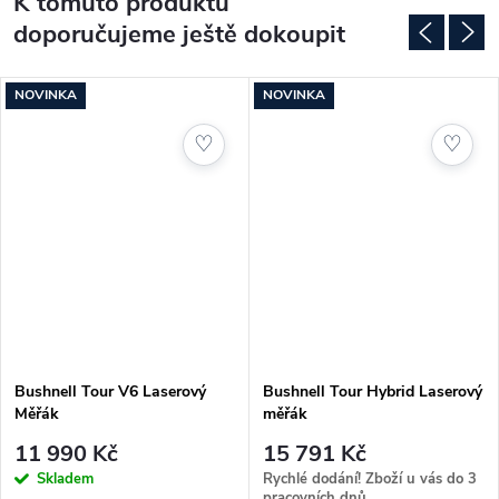
K tomuto produktu
doporučujeme ještě dokoupit
NOVINKA
NOVINKA
♡
♡
Bushnell Tour V6 Laserový
Bushnell Tour Hybrid Laserový
Měřák
měřák
11 990 Kč
15 791 Kč
Skladem
Rychlé dodání! Zboží u vás do 3
pracovních dnů