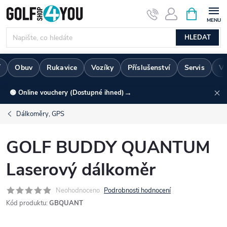
Přejít
NÁKUPNÍ
KOŠÍK
na
obsah
HLEDAT
í
Obuv
Rukavice
Vozíky
Příslušenství
Servis
Vr
→
🟢 Online vouchery (Dostupné ihned)
Dálkoměry, GPS
GOLF BUDDY QUANTUM
Laserový dálkoměr
Neohodnoceno
Podrobnosti hodnocení
Kód produktu:
GBQUANT