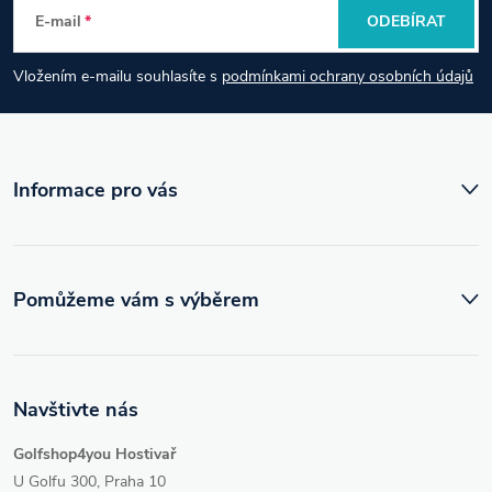
E-mail
ODEBÍRAT
a
Vložením e-mailu souhlasíte s
podmínkami ochrany osobních údajů
t
í
Informace pro vás
Pomůžeme vám s výběrem
Navštivte nás
Golfshop4you Hostivař
U Golfu 300, Praha 10