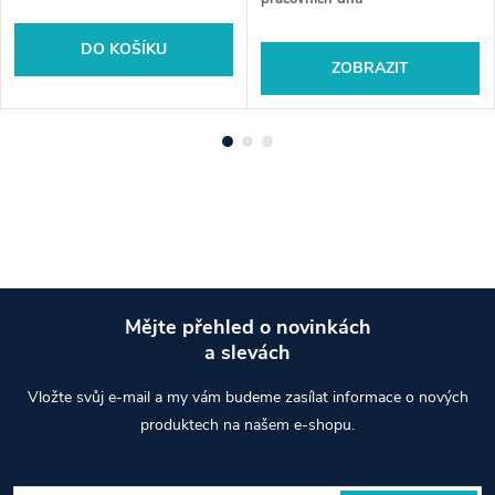
DO KOŠÍKU
ZOBRAZIT
Mějte přehled o novinkách
a slevách
Z
Vložte svůj e-mail a my vám budeme zasílat informace o nových
á
produktech na našem e-shopu.
p