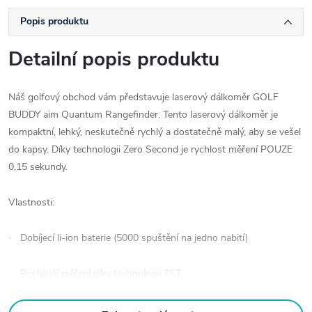
Popis produktu
Detailní popis produktu
Náš golfový obchod vám představuje laserový dálkoměr GOLF
BUDDY aim Quantum Rangefinder. Tento laserový dálkoměr je
kompaktní, lehký, neskutečně rychlý a dostatečně malý, aby se vešel
do kapsy. Díky technologii Zero Second je rychlost měření POUZE
0,15 sekundy.
Vlastnosti:
Dobíjecí li-ion baterie (5000 spuštění na jedno nabití)
·
Rychlejší měření díky technologii ZST
·
7násobné zvětšení s LCD displejem s vysokou propustností
·