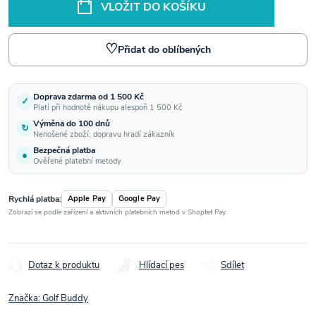
VLOŽIT DO KOŠÍKU
♡
Přidat do oblíbených
Doprava zdarma od 1 500 Kč
✓
Platí při hodnotě nákupu alespoň 1 500 Kč
Výměna do 100 dnů
↻
Nenošené zboží; dopravu hradí zákazník
Bezpečná platba
●
Ověřené platební metody
Rychlá platba:
Apple Pay
Google Pay
Zobrazí se podle zařízení a aktivních platebních metod v Shoptet Pay.
Dotaz k produktu
Hlídací pes
Sdílet
Značka:
Golf Buddy