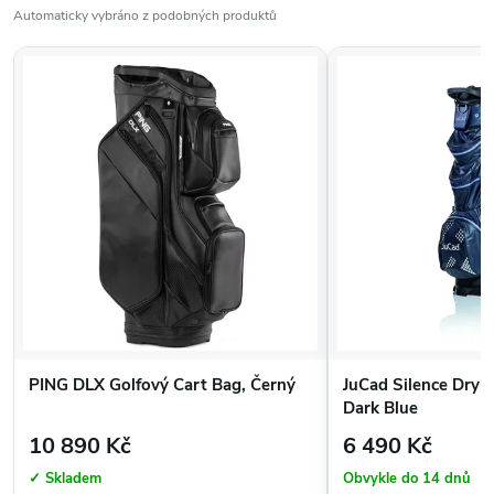
Automaticky vybráno z podobných produktů
Typ bagu
Cart bag
Počet komor
14
Přepážky
Po celé délce bagu
Počet kapes
11 externích kapes
Materiál
Prémiová PU kůže
Rozměry
cca 89 × 41 × 36 cm
Hmotnost
cca 3,4 kg / 4 kg včetně příslušenství
Není aktuálně skladem?
Ve většině případů jej pro Vás zajistíme na prodejně do 48 hodin.
Zavolejte nám na
+420 720 029 634
.
PING DLX Golfový Cart Bag, Černý
JuCad Silence Dry G
Dark Blue
10 890 Kč
6 490 Kč
✓ Skladem
Obvykle do 14 dnů