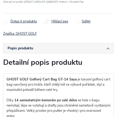
Zobrazí se podle zařízení a aktivních platebních metod v Shoptet Pay.
Dotaz k produktu
Hlídací pes
Sdílet
Značka:
GHOST GOLF
Popis produktu
Detailní popis produktu
GHOST GOLF Golfový Cart Bag GT-14 Saya
je luxusní golfový cart
bag navržený pro hráče, kteří chtějí mít ve výbavě pořádek, styl a
maximální pohodlí během celé hry.
Díky
14 samostatným komorám po celé délce
se hole v bagu
nemotají, lépe se vytahují a shafty jsou chráněné sametově vystlanými
přepážkami. Velký prostor pro putter je vhodný i pro oversized
gripy.