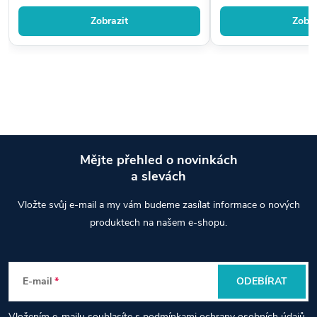
Zobrazit
Zobra
Mějte přehled o novinkách
a slevách
Z
Vložte svůj e-mail a my vám budeme zasílat informace o nových
á
produktech na našem e-shopu.
p
E-mail
ODEBÍRAT
a
Vložením e-mailu souhlasíte s
podmínkami ochrany osobních údajů