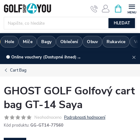
Přejít
NÁKUPNÍ
KOŠÍK
na
obsah
HLEDAT
Hole
Míče
Bagy
Oblečení
Obuv
Rukavice
Vo
→
🟢 Online vouchery (Dostupné ihned)
Cart Bag
GHOST GOLF Golfový cart
bag GT-14 Saya
Neohodnoceno
Podrobnosti hodnocení
Kód produktu:
GG-GT14-77560