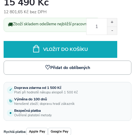
15 490 Kč
12 801,65 Kč bez DPH
Měrná
🚚
Zboží skladem odešleme nejbližší pracovní den.
cena:
VLOŽIT DO KOŠÍKU
♡
Přidat do oblíbených
Doprava zdarma od 1 500 Kč
✓
Platí při hodnotě nákupu alespoň 1 500 Kč
Výměna do 100 dnů
↻
Nenošené zboží; dopravu hradí zákazník
Bezpečná platba
●
Ověřené platební metody
Rychlá platba:
Apple Pay
Google Pay