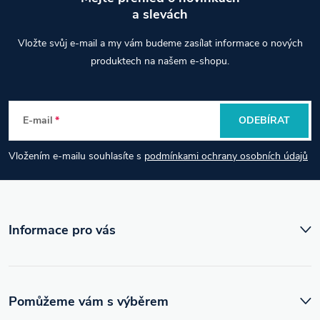
a slevách
Z
Vložte svůj e-mail a my vám budeme zasílat informace o nových
á
produktech na našem e-shopu.
p
E-mail
ODEBÍRAT
a
Vložením e-mailu souhlasíte s
podmínkami ochrany osobních údajů
t
í
Informace pro vás
Pomůžeme vám s výběrem