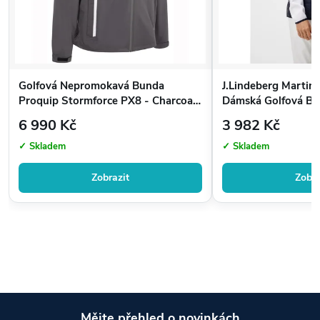
Golfová Nepromokavá Bunda
J.Lindeberg Martino
Proquip Stormforce PX8 - Charcoal |
Dámská Golfová Bu
Maximální Ochrana proti Dešti pro
Modrá
6 990 Kč
3 982 Kč
Golfisty
✓ Skladem
✓ Skladem
Zobrazit
Zobra
Mějte přehled o novinkách