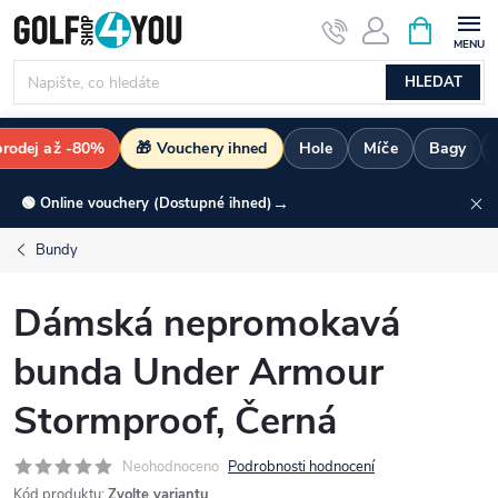
Přejít
NÁKUPNÍ
KOŠÍK
na
obsah
HLEDAT
rodej až -80%
🎁 Vouchery ihned
Hole
Míče
Bagy
→
🟢 Online vouchery (Dostupné ihned)
Bundy
Dámská nepromokavá
bunda Under Armour
Stormproof, Černá
Neohodnoceno
Podrobnosti hodnocení
Kód produktu:
Zvolte variantu