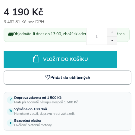
4 190 Kč
3 462,81 Kč bez DPH
Měrná
🚚
Objednáte-li dnes do 13:00, zboží skladem odešleme ještě dnes.
cena:
VLOŽIT DO KOŠÍKU
♡
Přidat do oblíbených
Doprava zdarma od 1 500 Kč
✓
Platí při hodnotě nákupu alespoň 1 500 Kč
Výměna do 100 dnů
↻
Nenošené zboží; dopravu hradí zákazník
Bezpečná platba
●
Ověřené platební metody