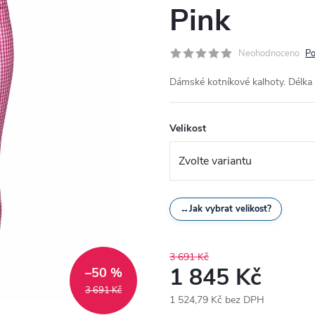
Pink
Neohodnoceno
Po
Dámské kotníkové kalhoty. Délka
Velikost
↔
Jak vybrat velikost?
3 691 Kč
1 845 Kč
–50 %
3 691 Kč
1 524,79 Kč bez DPH
Měrná