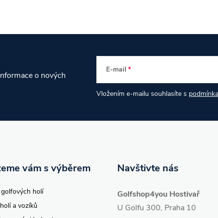
E-mail
 informace o nových
Vložením e-mailu souhlasíte s
podmínka
eme vám s výběrem
Navštivte nás
 golfových holí
Golfshop4you Hostivař
holí a vozíků
U Golfu 300, Praha 10