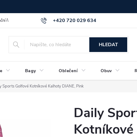
+420 720 029 634
ční řád
GDPR info a směrnice
Kontakt
HLEDAT
e
Bagy
Oblečení
Obuv
y Sports Golfové Kotníkové Kalhoty DIANE, Pink
Daily Spor
Kotníkové