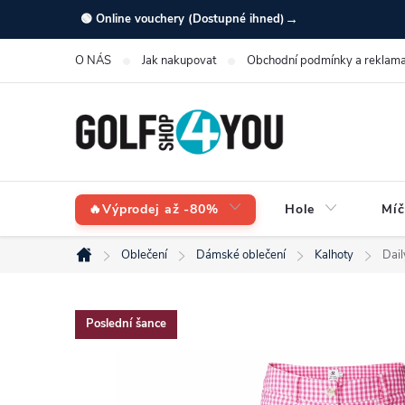
Přejít
→
🟢 Online vouchery (Dostupné ihned)
na
O NÁS
Jak nakupovat
Obchodní podmínky a reklama
obsah
🔥Výprodej až -80%
Hole
Míč
Oblečení
Dámské oblečení
Kalhoty
Dail
Domů
Poslední šance