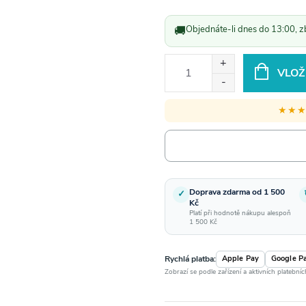
cena:
🚚
Objednáte-li dnes do 13:00, z
VLOŽ
★★
Doprava zdarma od 1 500
✓
Kč
Platí při hodnotě nákupu alespoň
1 500 Kč
Rychlá platba:
Apple Pay
Google P
Zobrazí se podle zařízení a aktivních platební