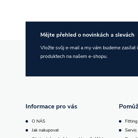
Mějte přehled o novinkách
a slevách
Z
Vložte svůj e-mail a my vám budeme zasílat
produktech na našem e-shopu.
á
p
a
t
Informace pro vás
Pomůž
í
O NÁS
Fitting
Jak nakupovat
Servis 