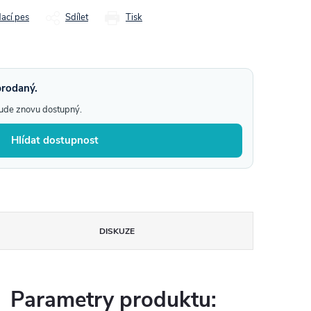
dací pes
Sdílet
Tisk
prodaný.
bude znovu dostupný.
Hlídat dostupnost
DISKUZE
Parametry produktu: