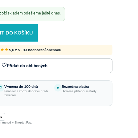
boží skladem odešleme ještě dnes.
IT DO KOŠÍKU
★★★
5,0 z 5 · 93 hodnocení obchodu
♡
Přidat do oblíbených
Výměna do 100 dnů
Bezpečná platba
↻
●
Nenošené zboží; dopravu hradí
Ověřené platební metody
zákazník
ay
ch metod v Shoptet Pay.