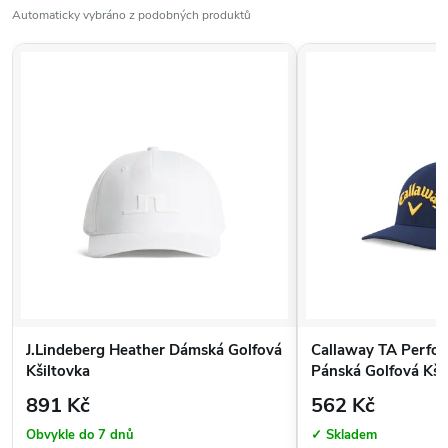
Automaticky vybráno z podobných produktů
J.Lindeberg Heather Dámská Golfová
Callaway TA Perfor
Kšiltovka
Pánská Golfová Kši
Modrá
891 Kč
562 Kč
Obvykle do 7 dnů
✓ Skladem