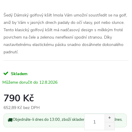
Šedý Dámský golfový kšilt Imola Vám umožní soustředit se na golf,
aniž by Vám v jasných dnech padaly do očí vlasy, pot nebo slunce.
Tento klasický golfový kšilt má nadčasový design s měkkým froté
povrchem na čele a zelenou nereflexní spodní stranou. Díky
nastavitelnému elastickému pásku snadno dosáhnete dokonalého
padnutí.
Skladem
12.8.2026
790 Kč
652,89 Kč bez DPH
Měrná
🚚
Objednáte-li dnes do 13:00, zboží skladem odešleme ještě dnes.
cena: