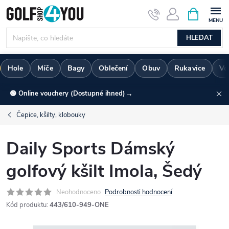
Přejít
NÁKUPNÍ
KOŠÍK
na
obsah
HLEDAT
Hole
Míče
Bagy
Oblečení
Obuv
Rukavice
Vo
→
🟢 Online vouchery (Dostupné ihned)
Čepice, kšilty, klobouky
Daily Sports Dámský
golfový kšilt Imola, Šedý
Neohodnoceno
Podrobnosti hodnocení
Kód produktu:
443/610-949-ONE