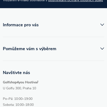
Vložením e-mailu souhlasíte s
podmínkami ochrany osobních údajů
t
í
Informace pro vás
Pomůžeme vám s výběrem
Navštivte nás
Golfshop4you Hostivař
U Golfu 300, Praha 10
Po–Pá: 10:00–19:00
Sobota: 10:00–18:00