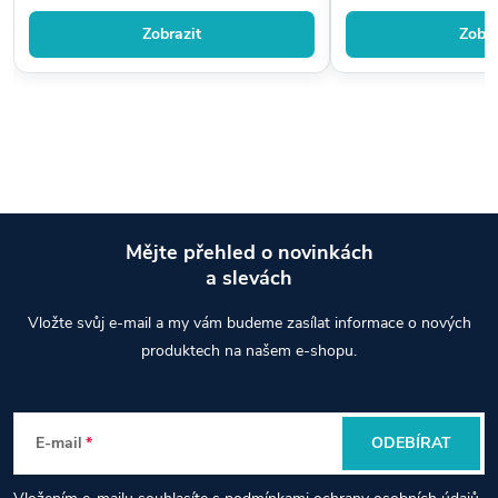
Zobrazit
Zobra
Mějte přehled o novinkách
a slevách
Z
Vložte svůj e-mail a my vám budeme zasílat informace o nových
á
produktech na našem e-shopu.
p
E-mail
ODEBÍRAT
a