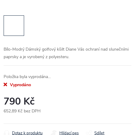
Bílo-Modrý Dámský golfový kšilt Diane Vás ochraní nad slunečními
paprsky a je vyrobený z polyesteru.
Položka byla vyprodána…
Vyprodáno
790 Kč
652,89 Kč bez DPH
Měrná
cena:
Dotaz k produktu
Hlídací pes
Sdílet