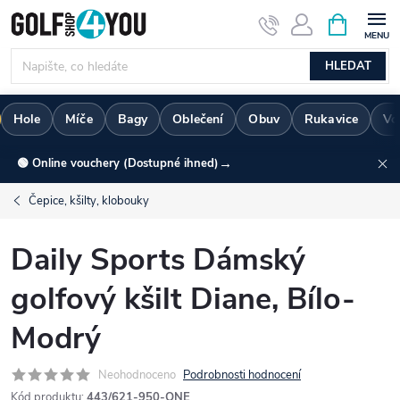
Přejít
NÁKUPNÍ
KOŠÍK
na
obsah
HLEDAT
Hole
Míče
Bagy
Oblečení
Obuv
Rukavice
Vo
→
🟢 Online vouchery (Dostupné ihned)
Čepice, kšilty, klobouky
Daily Sports Dámský
golfový kšilt Diane, Bílo-
Modrý
Neohodnoceno
Podrobnosti hodnocení
Kód produktu:
443/621-950-ONE