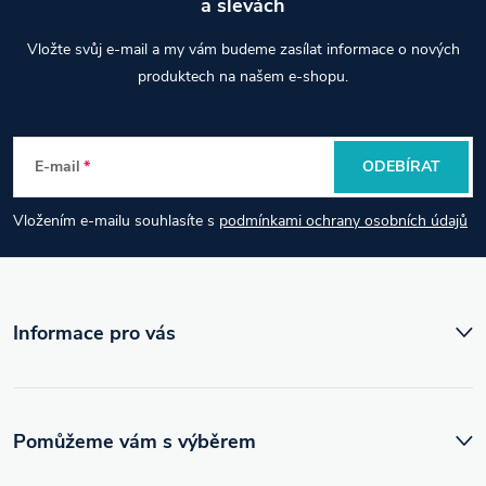
a slevách
Z
Vložte svůj e-mail a my vám budeme zasílat informace o nových
á
produktech na našem e-shopu.
p
E-mail
ODEBÍRAT
a
Vložením e-mailu souhlasíte s
podmínkami ochrany osobních údajů
t
í
Informace pro vás
Pomůžeme vám s výběrem