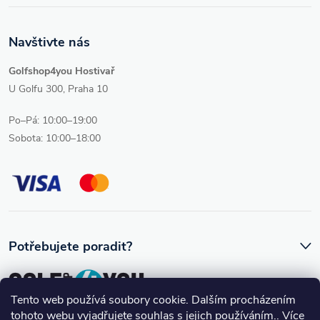
Navštivte nás
Golfshop4you Hostivař
U Golfu 300, Praha 10
Po–Pá: 10:00–19:00
Sobota: 10:00–18:00
Potřebujete poradit?
Tento web používá soubory cookie. Dalším procházením
tohoto webu vyjadřujete souhlas s jejich používáním.. Více
Ozve se vám skutečný člověk, který golfovému vybavení rozumí.