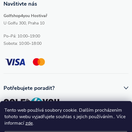
Navštivte nás
Golfshop4you Hostivař
U Golfu 300, Praha 10
Po–Pá: 10:00–19:00
Sobota: 10:00–18:00
Potřebujete poradit?
Tento web používá soubory cookie. Dalším procházením
tohoto webu vyjadřujete souhlas s jejich používáním.. Více
Ozve se vám skutečný člověk, který golfovému vybavení rozumí.
informací
zde
.