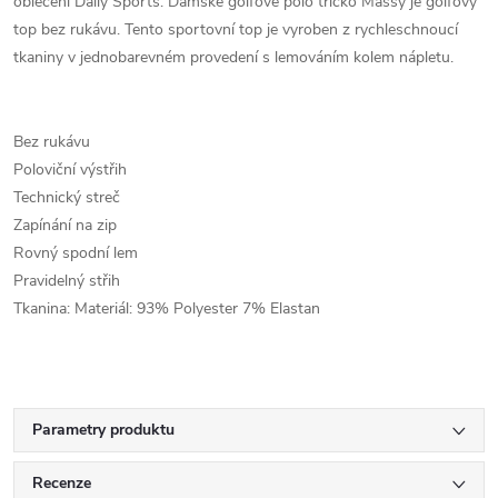
oblečení Daily Sports. Dámské golfové polo tričko Massy je golfový
top bez rukávu. Tento sportovní top je vyroben z rychleschnoucí
tkaniny v jednobarevném provedení s lemováním kolem nápletu.
Bez rukávu
Poloviční výstřih
Technický streč
Zapínání na zip
Rovný spodní lem
Pravidelný střih
Tkanina: Materiál: 93% Polyester 7% Elastan
Parametry produktu
Recenze