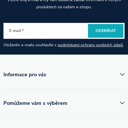
á
produktech na našem e-shopu.
p
E-mail
ODEBÍRAT
a
Vložením e-mailu souhlasíte s
podmínkami ochrany osobních údajů
t
í
Informace pro vás
Pomůžeme vám s výběrem