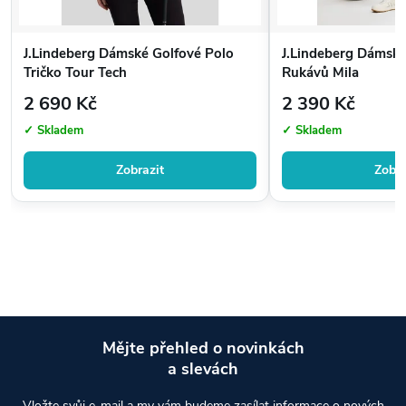
J.Lindeberg Dámské Golfové Polo
J.Lindeberg Dámský
Tričko Tour Tech
Rukávů Mila
2 690 Kč
2 390 Kč
✓ Skladem
✓ Skladem
Zobrazit
Zobra
Mějte přehled o novinkách
a slevách
Z
Vložte svůj e-mail a my vám budeme zasílat informace o nových