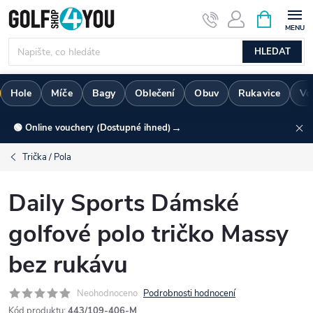
Přejít
NÁKUPNÍ
KOŠÍK
na
obsah
HLEDAT
Hole
Míče
Bagy
Oblečení
Obuv
Rukavice
Vo
→
🟢 Online vouchery (Dostupné ihned)
Trička / Pola
Daily Sports Dámské
golfové polo tričko Massy
bez rukávu
Neohodnoceno
Podrobnosti hodnocení
Kód produktu:
443/109-406-M